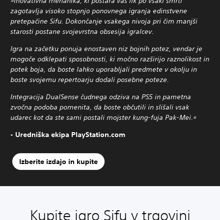
»Inovativna mehanika, ki postara vaš lik po vsaki smrti
zagotavlja visoko stopnjo ponovnega igranja edinstvene
pretepačine Sifu. Dokončanje vsakega nivoja pri čim manjši
starosti postane svojevrstna obsesija igralcev.
Igra na začetku ponuja enostaven niz bojnih potez, vendar je
mogoče odklepati sposobnosti, ki močno razširijo raznolikost in
potek boja, da boste lahko uporabljali predmete v okolju in
boste svojemu repertoarju dodali posebne poteze.
Integracija DualSense čudnega odziva na PS5 in pametna
zvočna podoba pomenita, da boste občutili in slišali vsak
udarec kot da ste sami postali mojster kung-fuja Pak-Mei.«
- Uredniška ekipa PlayStation.com
Izberite izdajo in kupite
Kupite igro Sifu v trgovini