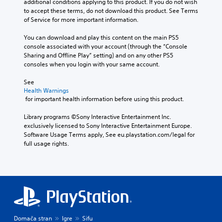
o
additional conditions applying to this product. If you do not wish 
r
e
l
r
to accept these terms, do not download this product. See Terms 
a
t
e
t
of Service for more important information.
n
C
t
S
a
g
h
l
n
t
You can download and play this content on the main PS5 
e
e
e
t
i
console associated with your account (through the “Console 
o
a
a
c
Sharing and Offline Play” setting) and on any other PS5 
c
f
u
r
o
consoles when you login with your same account.
a
k
d
S
l
s
i
I
o
u
See 
s
o
n
u
Health Warnings
b
i
o
v
r
 for important health information before using this product.
t
s
u
e
s
t
i
t
r
c
Library programs ©Sony Interactive Entertainment Inc. 
s
p
t
a
s
exclusively licensed to Sony Interactive Entertainment Europe. 
i
u
l
n
Software Usage Terms apply, See eu.playstation.com/legal for 
i
n
t
e
b
full usage rights.
o
d
t
s
e
i
n
o
c
S
v
b
(
h
u
i
e
B
a
b
d
t
a
n
t
u
h
s
g
i
a
e
i
e
t
l
s
d
c
l
l
a
Domača stran
Igre
Sifu