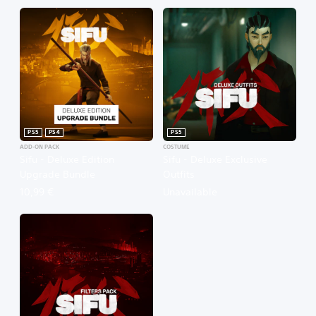
PS5
PS4
PS5
ADD-ON PACK
COSTUME
Sifu - Deluxe Edition
Sifu - Deluxe Exclusive
Upgrade Bundle
Outfits
10,99 €
Unavailable