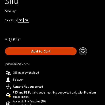
Sifu
Sloclap
Na voljo na
PS4
PS5
39,99 €
Add to Cart
Izdano 08/02/2022
Offline play enabled
1 player
Remote Play supported
PS5 and PS Portal cloud streaming supported only with Premium
subscription
Accessibility features (19)