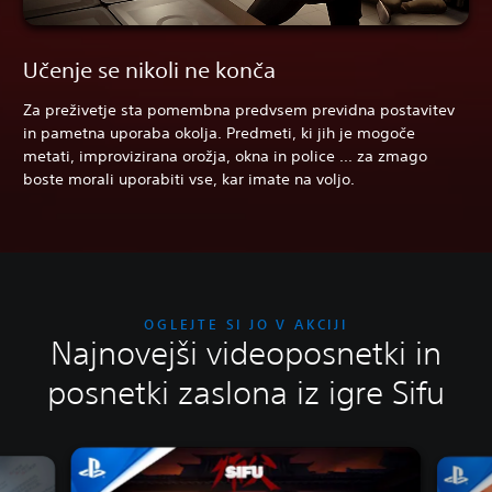
Učenje se nikoli ne konča
Za preživetje sta pomembna predvsem previdna postavitev
in pametna uporaba okolja. Predmeti, ki jih je mogoče
metati, improvizirana orožja, okna in police ... za zmago
boste morali uporabiti vse, kar imate na voljo.
OGLEJTE SI JO V AKCIJI
Najnovejši videoposnetki in
posnetki zaslona iz igre Sifu