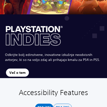
Odkrijte bolj edinstvene, inovativne izkušnje neodvisnih
avtorjev, ki so na voljo zdaj ali prihajajo kmalu za PS4 in PS5.
Več o tem
Accessibility Features
C
V
S
C
A
o
o
u
o
d
l
l
b
n
j
o
u
t
t
u