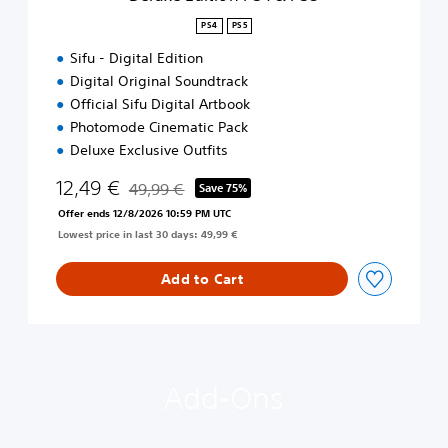
P
S
PS4
PS5
4
Sifu - Digital Edition
&
P
Digital Original Soundtrack
S
Official Sifu Digital Artbook
5
Photomode Cinematic Pack
Deluxe Exclusive Outfits
12,49 €
49,99 €
Save 75%
Discounted from original price of 49,99 €
Offer ends 12/8/2026 10:59 PM UTC
Lowest price in last 30 days: 49,99 €
Add to Cart
Add-Ons