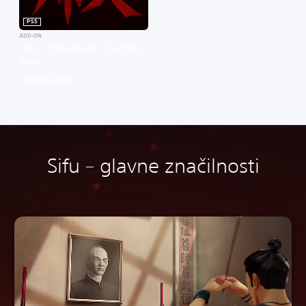
PS5
ADD-ON
Sifu - Photomode Cinematic
Pack
Unavailable
Sifu – glavne značilnosti