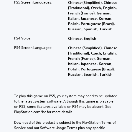
h
v
PS5 Screen Languages:
l
Chinese (Simplified), Chinese
o
o
e
e
u
(Traditional), Czech, English,
r
l
g
l
m
French (France), German,
y
o
a
o
e
Italian, Japanese, Korean,
a
u
m
f
s
Polish, Portuguese (Brazil),
n
r
e
c
.
Russian, Spanish, Turkish
d
t
c
h
m
o
o
PS4 Voice:
a
Chinese, English
a
p
M
n
l
i
l
PS4 Screen Languages:
Chinese (Simplified), Chinese
t
o
l
n
a
(Traditional), Czech, English,
r
e
n
c
y
French (France), German,
o
n
o
h
t
Italian, Japanese, Korean,
l
g
A
a
h
Polish, Portuguese (Brazil),
s
e
u
r
e
Russian, Spanish, Turkish
.
o
a
d
g
r
c
i
a
a
t
A
m
o
c
e
d
e
To play this game on PS5, your system may need to be updated 
t
Y
r
,
j
to the latest system software. Although this game is playable 
i
o
s
o
u
on PS5, some features available on PS4 may be absent. See 
v
u
o
r
PlayStation.com/bc for more details.
s
a
c
n
i
t
t
a
l
m
Download of this product is subject to the PlayStation Terms of 
e
n
a
y
p
Service and our Software Usage Terms plus any specific 
a
s
b
.