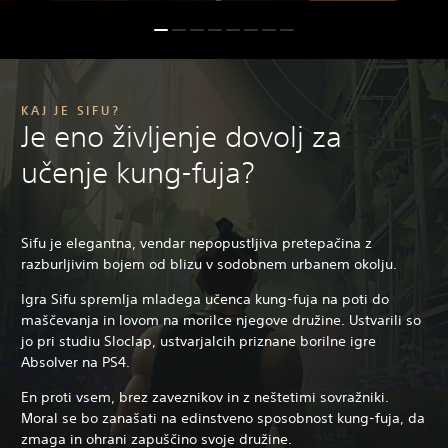
KAJ JE SIFU?
Je eno življenje dovolj za
učenje kung-fuja?
Sifu je elegantna, vendar nepopustljiva pretepačina z
razburljivim bojem od blizu v sodobnem urbanem okolju.
Igra Sifu spremlja mladega učenca kung-fuja na poti do
maščevanja in lovom na morilce njegove družine. Ustvarili so
jo pri studiu Sloclap, ustvarjalcih priznane borilne igre
Absolver na PS4.
En proti vsem, brez zaveznikov in z neštetimi sovražniki.
Moral se bo zanašati na edinstveno sposobnost kung-fuja, da
zmaga in ohrani zapuščino svoje družine.