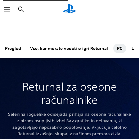
Išči
Pregled
Vse, kar morate vedeti o igri Returnal
PC
Ust
Returnal za osebne
računalnike
Selenina roguelike odisejada prihaja na osebne računalnike
z nizom osupljivih izboljšav grafike in delovanja, ki
zagotavljajo nepozabno popotovanje. Vključuje celotno
Returnal izkušnjo, skupaj z načinom premora cikla,