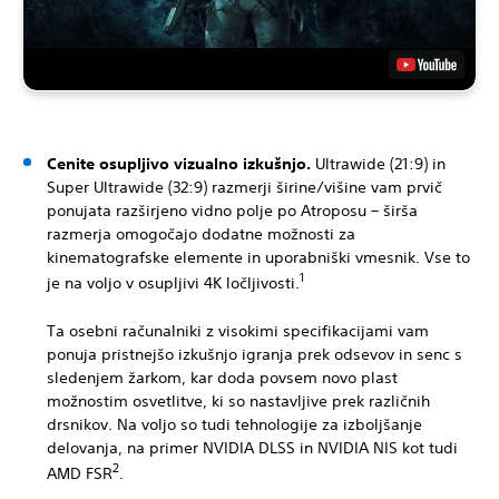
Cenite osupljivo vizualno izkušnjo.
Ultrawide (21:9) in
Super Ultrawide (32:9) razmerji širine/višine vam prvič
ponujata razširjeno vidno polje po Atroposu – širša
razmerja omogočajo dodatne možnosti za
kinematografske elemente in uporabniški vmesnik. Vse to
1
je na voljo v osupljivi 4K ločljivosti.
Ta osebni računalniki z visokimi specifikacijami vam
ponuja pristnejšo izkušnjo igranja prek odsevov in senc s
sledenjem žarkom, kar doda povsem novo plast
možnostim osvetlitve, ki so nastavljive prek različnih
drsnikov. Na voljo so tudi tehnologije za izboljšanje
delovanja, na primer NVIDIA DLSS in NVIDIA NIS kot tudi
2
AMD FSR
.