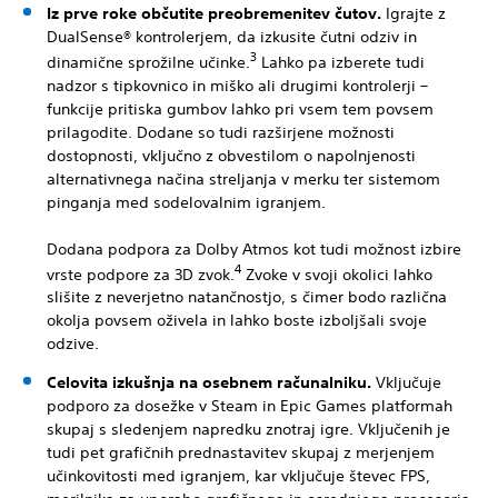
Iz prve roke občutite preobremenitev čutov.
Igrajte z
DualSense® kontrolerjem, da izkusite čutni odziv in
3
dinamične sprožilne učinke.
Lahko pa izberete tudi
nadzor s tipkovnico in miško ali drugimi kontrolerji –
funkcije pritiska gumbov lahko pri vsem tem povsem
prilagodite. Dodane so tudi razširjene možnosti
dostopnosti, vključno z obvestilom o napolnjenosti
alternativnega načina streljanja v merku ter sistemom
pinganja med sodelovalnim igranjem.
Dodana podpora za Dolby Atmos kot tudi možnost izbire
4
vrste podpore za 3D zvok.
Zvoke v svoji okolici lahko
slišite z neverjetno natančnostjo, s čimer bodo različna
okolja povsem oživela in lahko boste izboljšali svoje
odzive.
Celovita izkušnja na osebnem računalniku.
Vključuje
podporo za dosežke v Steam in Epic Games platformah
skupaj s sledenjem napredku znotraj igre. Vključenih je
tudi pet grafičnih prednastavitev skupaj z merjenjem
učinkovitosti med igranjem, kar vključuje števec FPS,