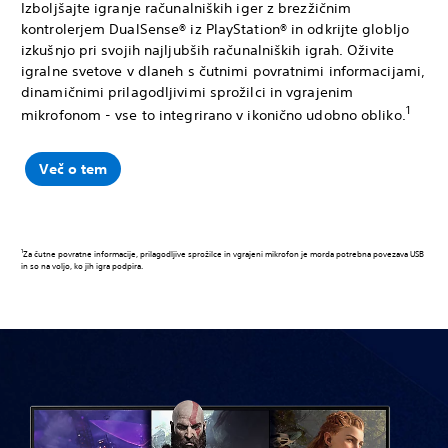
Izboljšajte igranje računalniških iger z brezžičnim
kontrolerjem DualSense® iz PlayStation® in odkrijte globljo
izkušnjo pri svojih najljubših računalniških igrah. Oživite
igralne svetove v dlaneh s čutnimi povratnimi informacijami,
dinamičnimi prilagodljivimi sprožilci in vgrajenim
1
mikrofonom - vse to integrirano v ikonično udobno obliko.
Več o tem
1
Za čutne povratne informacije, prilagodljive sprožilce in vgrajeni mikrofon je morda potrebna povezava USB
in so na voljo, ko jih igra podpira.