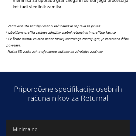
merilnika za uporabo grafičnega in osrednjega procesorja
kot tudi sledilnik zamika.
Zahtevana sta združljiv osebni računalnik in naprava za prikaz.
1
Izboljšana grafika zahteva združljiv osebni računalnik in grafično kartico.
2
Če želite izkusiti celoten nabor funkcij kontrolerja znotraj igre, je zahtevana žična
3
povezava.
Načini 3D zvoka zahtevajo stereo slušalke ali združljive zvočnike.
4
Priporočene specifikacije osebnih
računalnikov za Returnal
Minimalne