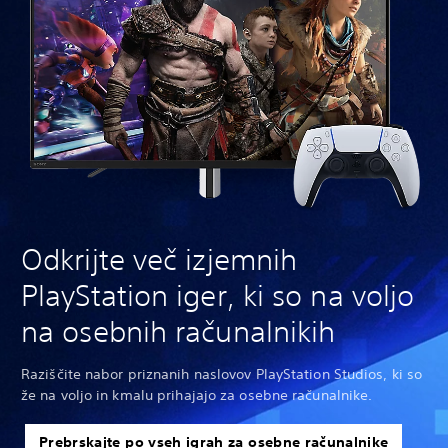
Odkrijte več izjemnih
PlayStation iger, ki so na voljo
na osebnih računalnikih
Raziščite nabor priznanih naslovov PlayStation Studios, ki so
že na voljo in kmalu prihajajo za osebne računalnike.
Prebrskajte po vseh igrah za osebne računalnike