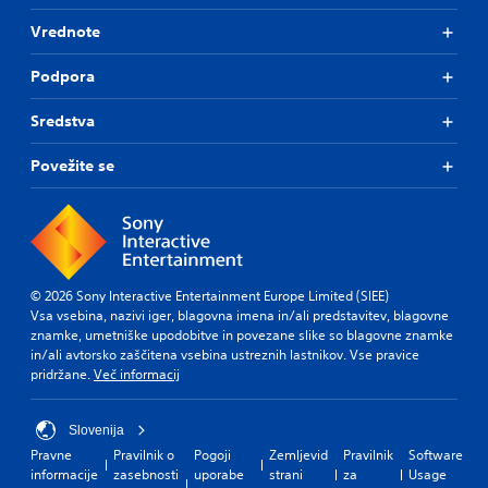
Vrednote
Podpora
Sredstva
Povežite se
© 2026 Sony Interactive Entertainment Europe Limited (SIEE)
Vsa vsebina, nazivi iger, blagovna imena in/ali predstavitev, blagovne
znamke, umetniške upodobitve in povezane slike so blagovne znamke
in/ali avtorsko zaščitena vsebina ustreznih lastnikov. Vse pravice
pridržane.
Več informacij
Slovenija
Pravne
Pravilnik o
Pogoji
Zemljevid
Pravilnik
Software
informacije
zasebnosti
uporabe
strani
za
Usage