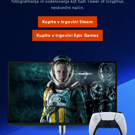
fotografiranja in sodelovanja kot tudi Tower of Sisyphus
neskončni način.
Kupite v trgovini Steam
Kupite v trgovini Epic Games