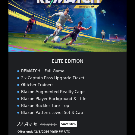
T
E
E
D
I
T
I
O
N
ELITE EDITION
REMATCH - Full Game
2 x Captain Pass Upgrade Ticket
Glitcher Trainers
Blazon Augmented Reality Cage
Blazon Player Background & Title
Blazon Buckler Tank Top
Blazon Pattern, Jewel Set & Cap
22,49 €
44,99 €
Save 50%
Discounted from original price of 44,99 €
Offer ends 12/8/2026 10:59 PM UTC