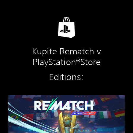
Kupite Rematch v
PlayStation®Store
Editions:
R
E
M
A
T
C
H