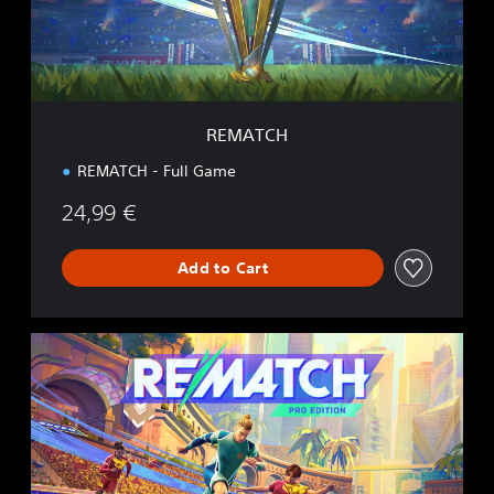
REMATCH
REMATCH - Full Game
24,99 €
Add to Cart
P
R
O
E
D
I
T
I