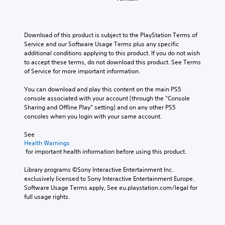
i
o
k
o
m
n
v
n
e
A
e
l
e
f
s
d
u
y
p
o
i
o
w
Download of this product is subject to the PlayStation Terms of 
d
r
r
t
e
h
Service and our Software Usage Terms plus any specific 
e
o
i
e
s
e
additional conditions applying to this product. If you do not wish 
s
t
a
o
n
n
to accept these terms, do not download this product. See Terms 
e
h
s
Y
o
p
of Service for more important information.
t
e
i
o
t
e
l
r
e
u
i
r
You can download and play this content on the main PS5 
a
p
r
c
n
f
console associated with your account (through the “Console 
y
l
t
a
c
o
Sharing and Offline Play” setting) and on any other PS5 
o
a
o
n
l
r
consoles when you login with your same account.
u
y
r
s
u
m
t
e
e
e
d
i
See 
,
r
a
t
e
Health Warnings
n
o
s
d
t
s
 for important health information before using this product.
g
r
o
.
h
p
s
s
n
e
o
Library programs ©Sony Interactive Entertainment Inc. 
p
o
t
a
L
k
exclusively licensed to Sony Interactive Entertainment Europe. 
e
m
h
u
e
Software Usage Terms apply, See eu.playstation.com/legal for 
a
c
e
e
d
n
full usage rights.
i
r
r
i
i
d
f
e
r
g
o
i
i
m
H
e
o
a