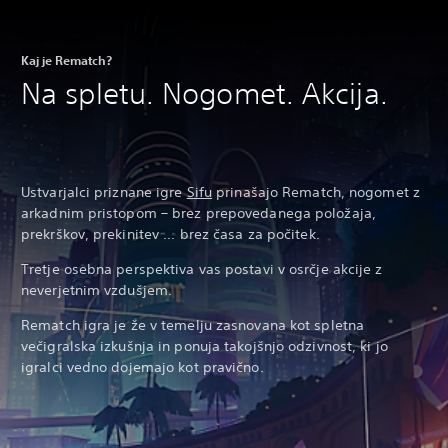
Kaj je Rematch?
Na spletu. Nogomet. Akcija.
Ustvarjalci priznane igre
Sifu
prinašajo Rematch, nogomet z
arkadnim pristopom – brez prepovedanega položaja,
prekrškov, prekinitev ... brez časa za počitek.
Tretje osebna perspektiva vas postavi v osrčje akcije z
neverjetnim vzdušjem.
Rematch igra je že v temelju zasnovana kot spletna
večigralska izkušnja in ponuja takojšnjo odzivnost, ki jo
igralci vedno dojemajo kot pravično.