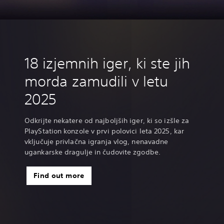
k
g
.
e
n
k
g
.
e
n
o
a
v
z
o
a
v
z
n
k
e
o
n
k
e
o
z
l
č
l
z
l
č
l
o
a
i
e
o
a
i
e
l
s
z
.
l
s
z
.
e
i
P
e
i
P
.
k
l
.
k
l
18 izjemnih iger, ki ste jih
.
a
.
a
y
y
morda zamudili v letu
S
S
t
t
2025
a
a
t
t
i
i
o
o
Odkrijte nekatere od najboljših iger, ki so izšle za
n
n
PlayStation konzole v prvi polovici leta 2025, kar
S
S
t
t
vključuje privlačna igranja vlog, nenavadne
o
o
ugankarske dragulje in čudovite zgodbe.
r
r
e
e
.
.
Find out more