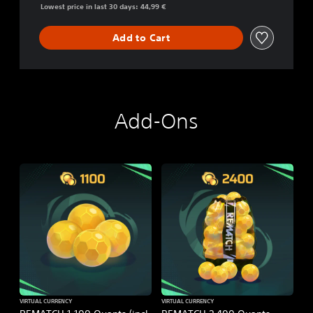
Lowest price in last 30 days: 44,99 €
Add to Cart
Add-Ons
VIRTUAL CURRENCY
VIRTUAL CURRENCY