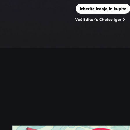
Izberite izdajo in kupite
Več Editor's Choice iger
S