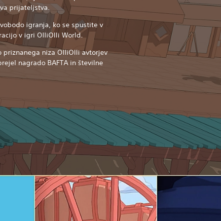
ova prijateljstva.
svobodo igranja, ko se spustite v
cijo v igri OlliOlli World.
ko priznanega niza OlliOlli avtorjev
 prejel nagrado BAFTA in številne