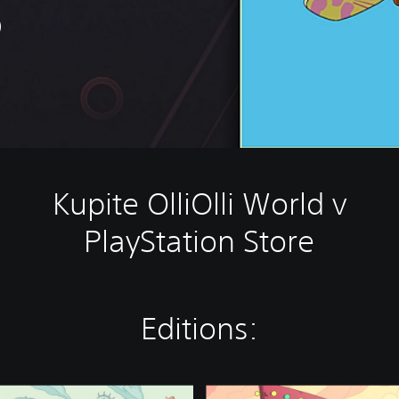
Kupite OlliOlli World v
PlayStation Store
Editions:
R