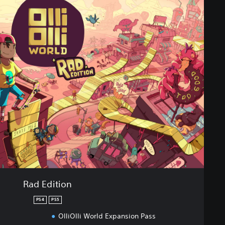
Rad Edition
PS4
PS5
OlliOlli World Expansion Pass