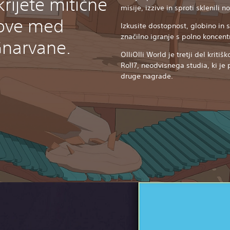
krijete mitične
misije, izzive in sproti sklenili n
gove med
Izkusite dostopnost, globino in 
značilno igranje s polno koncentra
Gnarvane.
OlliOlli World je tretji del kritiš
Roll7, neodvisnega studia, ki je
druge nagrade.