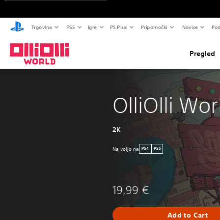
Trgovina
PS5
Igre
PS Plus
Pripomočki
Novice
Pod
Pregled
OlliOlli Wor
2K
Na voljo na
PS4
PS5
19,99 €
Add to Cart