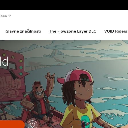
pora
Glavne značilnosti
The Flowzone Layer DLC
VOID Riders
ld