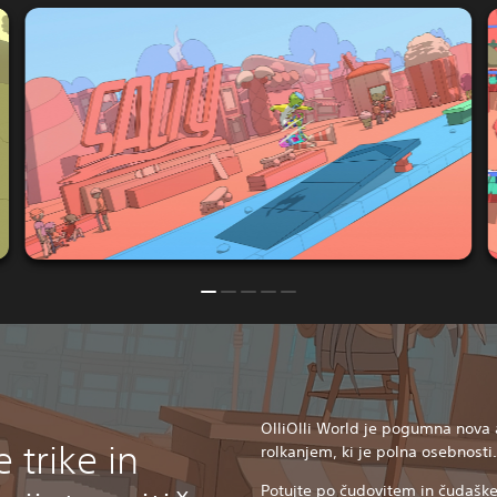
OlliOlli World je pogumna nova 
e trike in
rolkanjem, ki je polna osebnosti
Potujte po čudovitem in čudaške