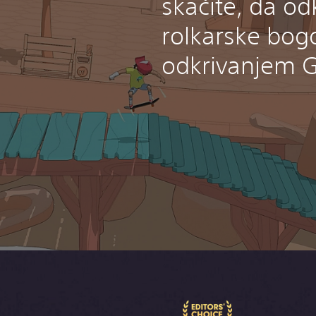
skačite, da od
rolkarske bo
odkrivanjem 