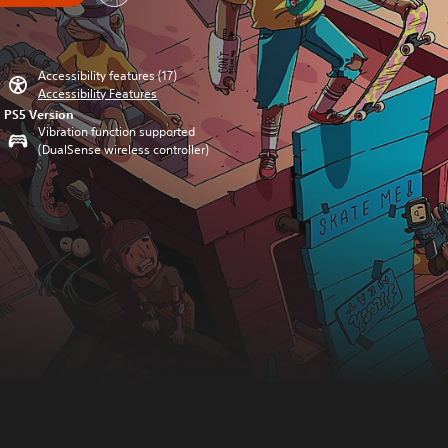
Accessibility features (17)
Accessibility Features
PS5 Version
Vibration function supported
(DualSense wireless controller)