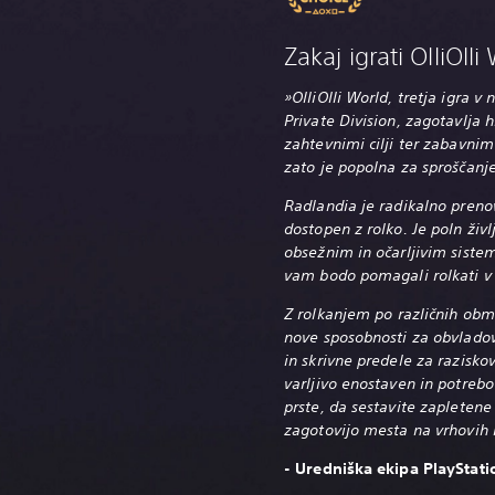
Zakaj igrati OlliOlli
»OlliOlli World, tretja igra v
Private Division, zagotavlja h
zahtevnimi cilji ter zabavni
zato je popolna za sproščanje
Radlandia je radikalno prenovl
dostopen z rolko. Je poln življ
obsežnim in očarljivim sistem
vam bodo pomagali rolkati v 
Z rolkanjem po različnih obm
nove sposobnosti za obvladov
in skrivne predele za razisko
varljivo enostaven in potrebov
prste, da sestavite zapleten
zagotovijo mesta na vrhovih l
- Uredniška ekipa PlayStat