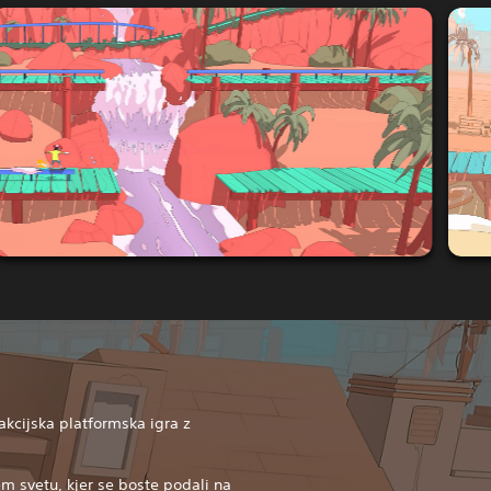
akcijska platformska igra z
.
m svetu, kjer se boste podali na