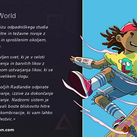
 World
 nizu odpadniškega studia
itre in težavne nivoje z
m in sproščenim okoljem,
.
jen svet, ki je v celoti
enja in barvitih likov z
om ustvarjanja likov, ki se
velikem slogu.
očjih Radlandie odpirate
anje, izzive za dokončanje
vanje. Nadzorni sistem je
ali boste bliskovito hitre
e kombinacije, ki vam lahko
estvic.«
ion.com