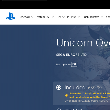
Obchod
Systém PS5
Hry
PS Plus
Príslušenstvo
Nov
Unicorn Ov
SEGA EUROPE LTD
Dostupné na
PS4
Included
€59.99
Discounted fr
Subscribe to PlayStation Plus Ext
and hundreds more in the Game 
Offer ends 18/8/2026 08:00 AM UTC