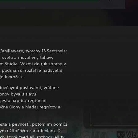
Vanillaware, tvorcov
13 Sentinels:
sveta a inovatívny ťahový
om štúdia. Vezmi do rúk zbrane v
a podmaň si rozľahlé nadsvetie
jednorožca.
dinečnými postavami, vrátane
 obnov bývalú slávu
 cestu naprieč regiónmi
očné úlohy a hľadaj regrútov a
mestá a pevnosti, potom im pomôž
ovým užitočným zariadeniam. O
h, ktoré zvedieš, rozhoduješ ty.