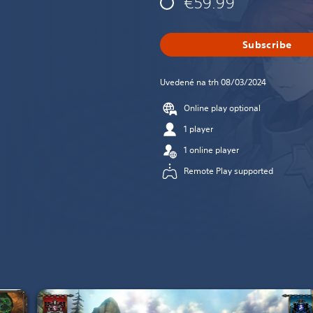
€59.99
Subscribe
Uvedené na trh 08/03/2024
Online play optional
1 player
1 online player
Remote Play supported