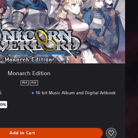
Monarch Edition
PS4
PS5
5
16-bit Music Album and Digital Artbook
70%
original price of €69.99
Add to Cart