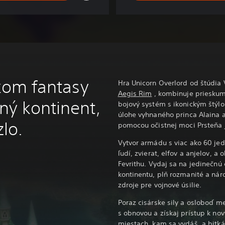
ckom fantasy
Hra Unicorn Overlord od štúdia 
Aegis Rim
, kombinuje prieskum 
ný kontinent,
bojový systém s ikonickým štýl
úlohe vyhnaného princa Alaina 
zlo.
pomocou očistnej moci Prsteňa 
Vytvor armádu s viac ako 60 je
ľudí, zvierat, elfov a anjelov, a
Fevrithu. Vydaj sa na jedinečnú
kontinentu, plň rozmanité a nár
zdroje pre vojnové úsilie.
Poraz cisárske sily a osloboď 
s obnovou a získaj prístup k n
miestach, kam sa vydáš, a bitkác