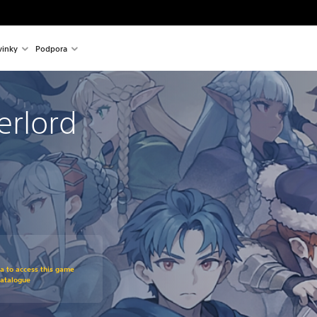
inky
Podpora
erlord
om original price of €59.99
ra to access this game
Catalogue