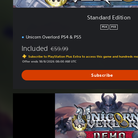
Standard Edition
PS4
PS5
Unicorn Overlord PS4 & PS5
Included
€59.99
Discounted from original price of €59.99
Subscribe to PlayStation Plus Extra to access this game and hundreds m
Offer ends 18/8/2026 08:00 AM UTC
Subscribe
U
n
i
c
o
r
n