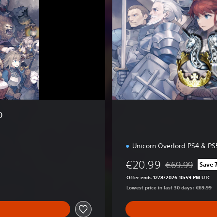
E
d
i
t
i
o
n
O
Unicorn Overlord PS4 & PS
€20.99
€69.99
Save 
Discounted from 
Offer ends 12/8/2026 10:59 PM UTC
Lowest price in last 30 days: €69.99