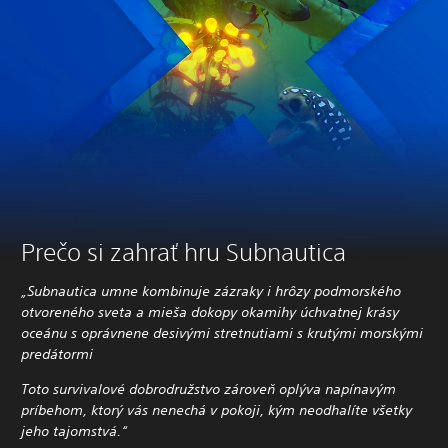
Prečo si zahrať hru Subnautica
„Subnautica umne kombinuje zázraky i hrôzy podmorského
otvoreného sveta a mieša dokopy okamihy úchvatnej krásy
oceánu s oprávnene desivými stretnutiami s krutými morskými
predátormi
Toto survivalové dobrodružstvo zároveň oplýva napínavým
príbehom, ktorý vás nenechá v pokoji, kým neodhalíte všetky
jeho tajomstvá.“