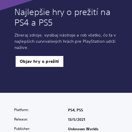
Najlepšie hry o prežití na
PS4 a PS5
Zbieraj zdroje, vyrábaj nástroje a rob všetko, čo ťa v
najlepších survivalových hrách pre PlayStation udrží
nažive.
Objav hry o prežití
Platform:
PS4, PS5
Release:
13/5/2021
Publisher:
Unknown Worlds