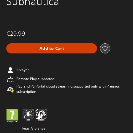
Subnautica
€29.99
Add to Cart
1 player
Remote Play supported
PS5 and PS Portal cloud streaming supported only with Premium
subscription
Fear, Violence