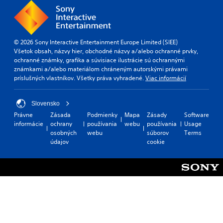
© 2026 Sony Interactive Entertainment Europe Limited (SIEE)
Všetok obsah, názvy hier, obchodné názvy a/alebo ochranné prvky,
ochranné známky, grafika a súvisiace ilustrácie sú ochrannými
známkami a/alebo materiálom chráneným autorskými právami
príslušných vlastníkov. Všetky práva vyhradené.
Viac informácií
Slovensko
Právne
Zásada
Podmienky
Mapa
Zásady
Software
informácie
ochrany
používania
webu
používania
Usage
osobných
webu
súborov
Terms
údajov
cookie