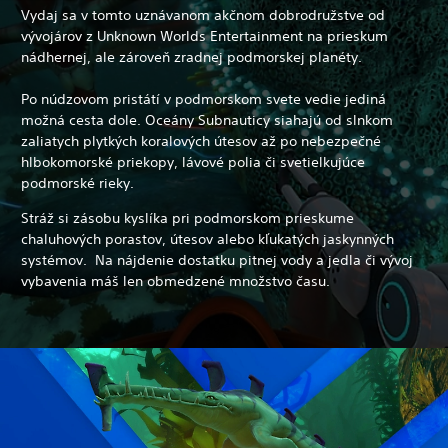
Vydaj sa v tomto uznávanom akčnom dobrodružstve od
vývojárov z Unknown Worlds Entertainment na prieskum
nádhernej, ale zároveň zradnej podmorskej planéty.
Po núdzovom pristátí v podmorskom svete vedie jediná
možná cesta dole. Oceány Subnauticy siahajú od slnkom
zaliatych plytkých koralových útesov až po nebezpečné
hlbokomorské priekopy, lávové polia či svetielkujúce
podmorské rieky.
Stráž si zásobu kyslíka pri podmorskom prieskume
chaluhových porastov, útesov alebo kľukatých jaskynných
systémov.
Na nájdenie dostatku pitnej vody a jedla či vývoj
vybavenia máš len obmedzené množstvo času.