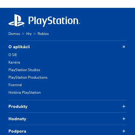
m
e
s
.
Domov
Hry
Roblox
O aplikácii
O SIE
Kariéra
PlayStation Studios
PlayStation Productions
Firemné
História PlayStation
Produkty
Hodnoty
Podpora