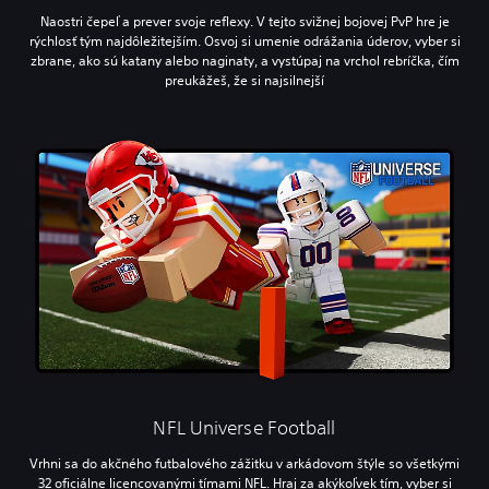
Naostri čepeľ a prever svoje reflexy. V tejto svižnej bojovej PvP hre je
rýchlosť tým najdôležitejším. Osvoj si umenie odrážania úderov, vyber si
zbrane, ako sú katany alebo naginaty, a vystúpaj na vrchol rebríčka, čím
preukážeš, že si najsilnejší
NFL Universe Football
Vrhni sa do akčného futbalového zážitku v arkádovom štýle so všetkými
32 oficiálne licencovanými tímami NFL. Hraj za akýkoľvek tím, vyber si