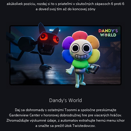
akúkoľvek pozíciu, rozdaj si to s priateľmi v skutočných zápasoch 6 proti 6
a doveď svoj tím až do koncovej zóny
Dandy's World
Daj sa dohromady s ostatnými Toonmi a spoločne preskúmajte
Gardenview Center v hororovej dobrodružnej hre pre viacerých hráčov.
Zhromažďujte výskumné údaje, z automatov extrahujte hernú menu ichor
a snažte sa prežiť útok Twistedovcov.