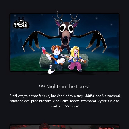
99 Nights in the Forest
Preži v tejto atmosférickej hre čas tieňov a tmy. Udržuj oheň a zachráň
stratené deti pred hrôzami číhajúcimi medzi stromami. Vydržíš v lese
všetkých 99 nocí?