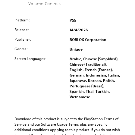
Volume Controls
C
o
n
Platform:
PS5
t
r
Release:
14/4/2026
o
Publisher:
ROBLOX Corporation
l
s
Genres:
Unique
Y
Screen Languages:
o
Arabic, Chinese (Simplified),
u
Chinese (Traditional),
c
English, French (France),
a
German, Indonesian, Italian,
n
Japanese, Korean, Polish,
t
Portuguese (Brazil),
u
Spanish, Thai, Turkish,
r
Vietnamese
n
d
o
w
Download of this product is subject to the PlayStation Terms of 
n
Service and our Software Usage Terms plus any specific 
a
additional conditions applying to this product. If you do not wish 
n