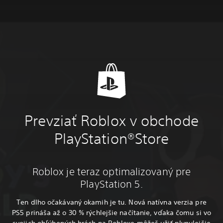
Prevziať Roblox v obchode
PlayStation®Store
Roblox je teraz optimalizovaný pre
PlayStation 5.
Ten dlho očakávaný okamih je tu. Nová natívna verzia pre
PS5 prináša až o 30 % rýchlejšie načítanie, vďaka čomu si vo
svojich obľúbených hrách na Robloxe môžeš užiť plynulejšie