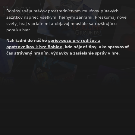
Roblox spája hráčov prostredníctvom miliónov pútavých
zážitkov naprieč všetkými hernými žánrami. Preskúmaj nové
svety, hraj s priateľmi a objavuj neustále sa rozširujúcu
ponuku hier.
Nahliadni do nášho
sprievodcu pre rodičov a
opatrovníkov k hre Roblox,
kde nájdeš tipy, ako spravovať
čas strávený hraním, výdavky a zasielanie správ v hre.