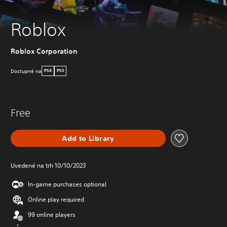
Roblox
Roblox Corporation
Dostupné na
PS4
PS5
Free
Add to Library
Uvedené na trh 10/10/2023
In-game purchases optional
Online play required
99 online players