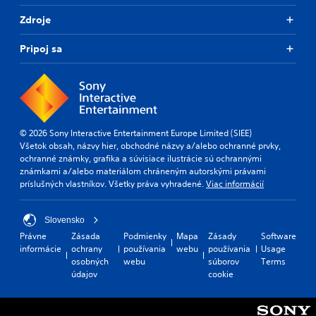
Zdroje
Pripoj sa
© 2026 Sony Interactive Entertainment Europe Limited (SIEE)
Všetok obsah, názvy hier, obchodné názvy a/alebo ochranné prvky,
ochranné známky, grafika a súvisiace ilustrácie sú ochrannými
známkami a/alebo materiálom chráneným autorskými právami
príslušných vlastníkov. Všetky práva vyhradené.
Viac informácií
Slovensko
Právne
Zásada
Podmienky
Mapa
Zásady
Software
informácie
ochrany
používania
webu
používania
Usage
osobných
webu
súborov
Terms
údajov
cookie