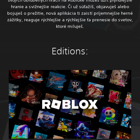
hranie a svižnejšie reakcie. Či už súťažíš, objavuješ alebo
bojuješ o prežitie, nová aplikácia ti zaistí príjemnejšie herné
zážitky, reaguje rýchlejšie a rýchlejšie ťa prenesie do svetov,
ktoré miluješ.
Editions:
R
o
b
l
o
x