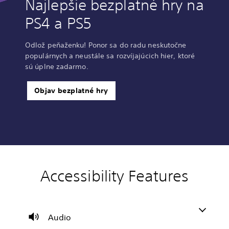
Najlepšie bezplatné hry na
PS4 a PS5
Odlož peňaženku! Ponor sa do radu neskutočne
populárnych a neustále sa rozvíjajúcich hier, ktoré
sú úplne zadarmo.
Objav bezplatné hry
Accessibility Features
V
o
l
u
m
Audio
e