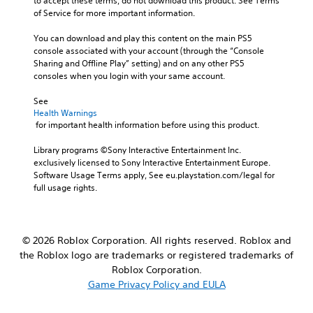
to accept these terms, do not download this product. See Terms 
d
of Service for more important information.
m
u
You can download and play this content on the main PS5 
t
console associated with your account (through the “Console 
e
Sharing and Offline Play” setting) and on any other PS5 
i
consoles when you login with your same account.
n
d
See 
i
Health Warnings
 for important health information before using this product.
v
i
Library programs ©Sony Interactive Entertainment Inc. 
d
exclusively licensed to Sony Interactive Entertainment Europe. 
u
Software Usage Terms apply, See eu.playstation.com/legal for 
a
full usage rights.
l
a
u
d
i
© 2026 Roblox Corporation. All rights reserved. Roblox and
o
the Roblox logo are trademarks or registered trademarks of
v
Roblox Corporation.
o
Game Privacy Policy and EULA
l
u