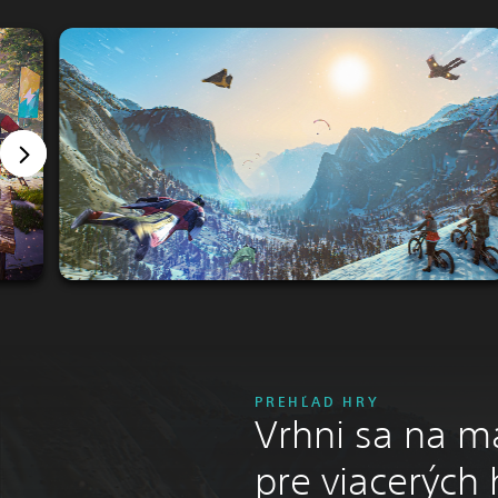
PREHĽAD HRY
Vrhni sa na ma
pre viacerých