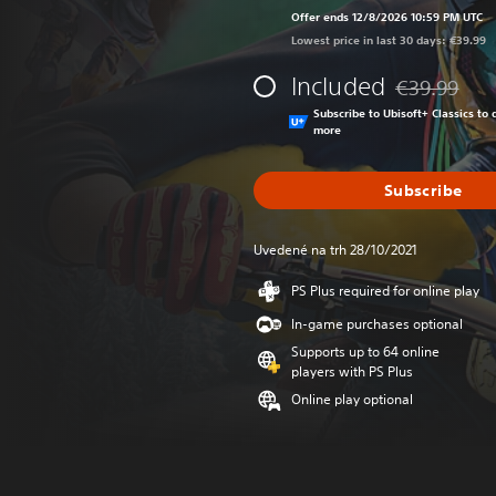
Offer ends 12/8/2026 10:59 PM UTC
Lowest price in last 30 days: €39.99
Included
€39.99
Discounted fr
Subscribe to Ubisoft+ Classics t
more
Subscribe
Uvedené na trh 28/10/2021
PS Plus required for online play
In-game purchases optional
Supports up to 64 online
players with PS Plus
Online play optional