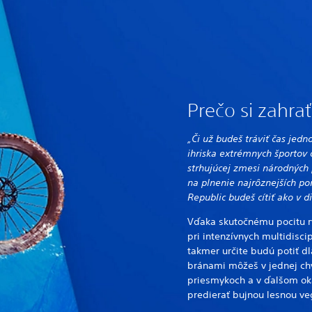
Prečo si zahra
„Či už budeš tráviť čas je
ihriska extrémnych športov 
strhujúcej zmesi národných
na plnenie najrôznejších po
Republic budeš cítiť ako v d
Vďaka skutočnému pocitu rý
pri intenzívnych multidisc
takmer určite budú potiť d
bránami môžeš v jednej chví
priesmykoch a v ďalšom ok
predierať bujnou lesnou v