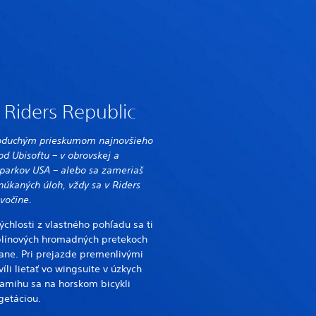
ť Riders Republic
dnoduchým prieskumom najnovšieho
od Ubisoftu – v obrovskej a
 parkov USA – alebo sa zameriaš
núkaných úloh, vždy sa v Riders
ivočine.
chlosti z vlastného pohľadu sa ti
iplínových hromadných pretekoch
lane. Pri prejazde premenlivými
li lietať vo wingsuite v úzkych
amihu sa na horskom bicykli
egetáciou.