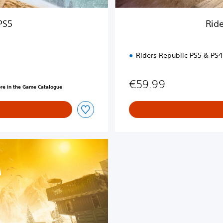
l
u
PS5
Ride
x
e
E
Riders Republic PS5 & PS4
d
i
t
€59.99
ore in the Game Catalogue
i
o
n