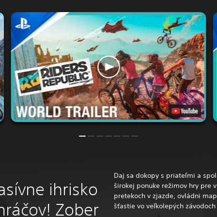
Daj sa dokopy s priateľmi a spol
sívne ihrisko
širokej ponuke režimov hry pre v
pretekoch v zjazde, ovládni ma
 hráčov! Zober
šťastie vo veľkolepých závodoch 