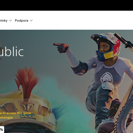
inky
Podpora
ublic
om original price of €39.99
ra to access this game
Catalogue
5%
riginal price of €39.99