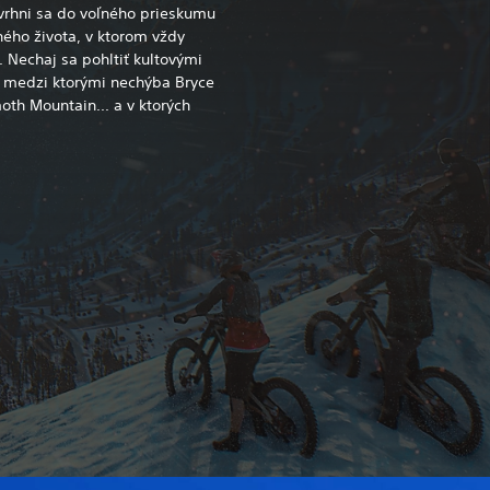
 vrhni sa do voľného prieskumu
ého života, v ktorom vždy
. Nechaj sa pohltiť kultovými
 medzi ktorými nechýba Bryce
th Mountain... a v ktorých