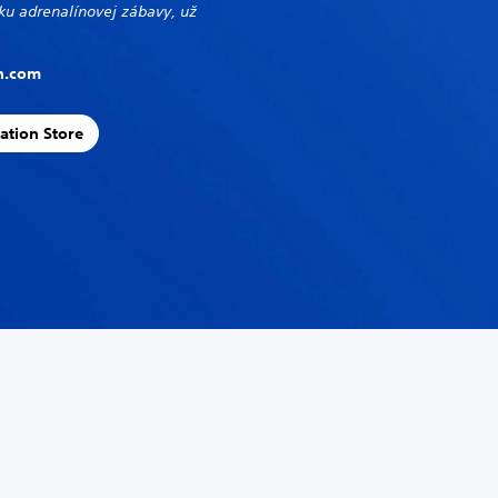
ku adrenalínovej zábavy, už
on.com
ation Store