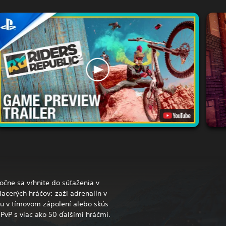
očne sa vrhnite do súťaženia v
iacerých hráčov: zaži adrenalín v
pu v tímovom zápolení alebo skús
PvP s viac ako 50 ďalšími hráčmi.