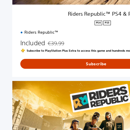
S
4
Riders Republic™ PS4 & 
&
P
PS4
PS5
S
Riders Republic™
5
Included
€39.99
Discounted from original price of €39.99
Subscribe to PlayStation Plus Extra to access this game and hundreds m
Subscribe
R
i
d
e
r
s
R
e