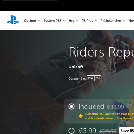
Obchod
Systém PS5
Hry
PS Plus
Príslušenstvo
Nov
Riders Rep
Ubisoft
Dostupné na
PS4
PS5
Included
€39.99
Discounted fr
Subscribe to PlayStation Plus Ext
and hundreds more in the Game 
€5.99
€39.99
Save 8
Discounted from o