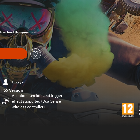
om original price of €39.99
o download this game and
1 player
PS5 Version
Vibration function and trigger
effect supported (DualSense
wireless controller)