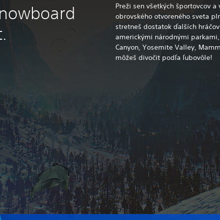
Preži sen všetkých športovcov a
 snowboard
obrovského otvoreného sveta pln
stretneš dostatok ďalších hráčov
.
americkými národnými parkami,
Canyon, Yosemite Valley, Mammo
môžeš divočit podľa ľubovôle!