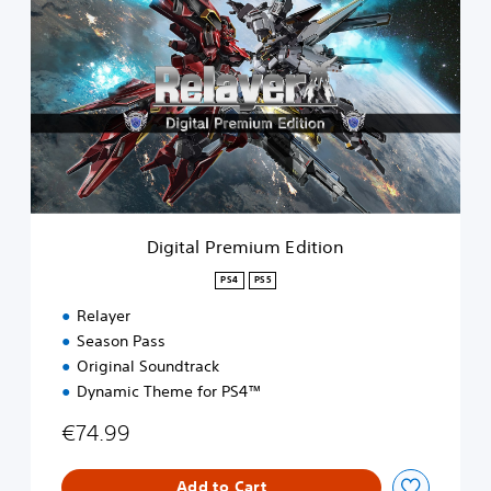
i
g
i
t
a
l
P
r
e
m
i
u
Digital Premium Edition
m
E
PS4
PS5
d
Relayer
i
t
Season Pass
i
Original Soundtrack
o
Dynamic Theme for PS4™
n
€74.99
Add to Cart