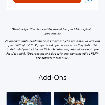
Obsah a špecifikácie sa môžu zmeniť bez predchádzajúceho
upozornenia.
Zakúpením tohto produktu získaš možnosť jeho prevzatia vo verziách
pre PS4™ aj PS5™. V prípade zakúpenia verzie pre PlayStation®4
budeš môcť produkt bez ďalších nákladov upgradovať na verziu pre
PlayStation®5. (Upgrade nie je k dispozícii pre digitálne edície PS5™
bez optickej mechaniky.)
Add-Ons