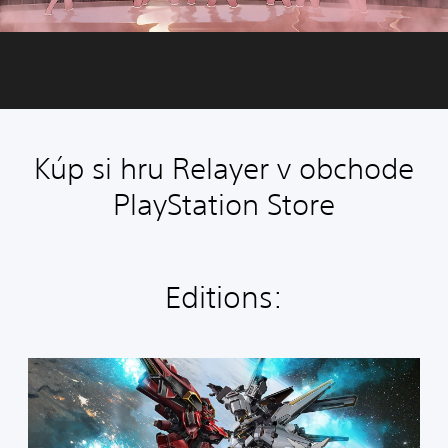
Kúp si hru Relayer v obchode
PlayStation Store
Editions:
S
t
a
n
d