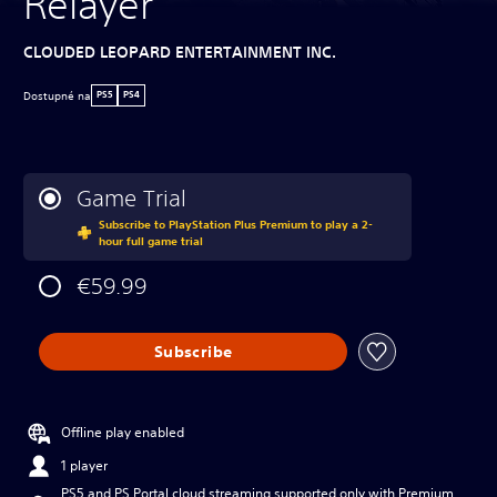
Relayer
CLOUDED LEOPARD ENTERTAINMENT INC.
Dostupné na
PS5
PS4
Game Trial
Subscribe to PlayStation Plus Premium to play a 2-
hour full game trial
€59.99
Subscribe
Offline play enabled
1 player
PS5 and PS Portal cloud streaming supported only with Premium