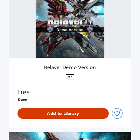
l
a
y
e
r
D
e
m
o
V
e
Relayer Demo Version
r
s
PS4
i
o
Free
n
Demo
Add to Library
D