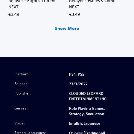
Relayer - Eight's Trident
Relayer - Halley's Comet
NEXT
NEXT
€3.49
€3.49
Show More
Platform:
PS4, PS5
Release:
23/3/2022
Publisher:
CLOUDED LEOPARD
ENTERTAINMENT INC.
Genres:
Role Playing Games,
Strategy, Simulation
Voice:
English, Japanese
Screen Languages:
Chinese (Traditional),