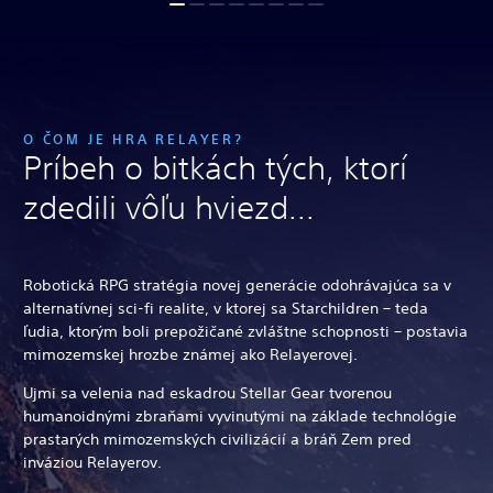
O ČOM JE HRA RELAYER?
Príbeh o bitkách tých, ktorí
zdedili vôľu hviezd...
Robotická RPG stratégia novej generácie odohrávajúca sa v
alternatívnej sci-fi realite, v ktorej sa Starchildren – teda
ľudia, ktorým boli prepožičané zvláštne schopnosti – postavia
mimozemskej hrozbe známej ako Relayerovej.
Ujmi sa velenia nad eskadrou Stellar Gear tvorenou
humanoidnými zbraňami vyvinutými na základe technológie
prastarých mimozemských civilizácií a bráň Zem pred
inváziou Relayerov.