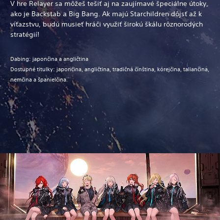
V hre Relayer sa môžeš tešiť aj na zaujímavé špeciálne útoky,
ako je Backstab a Big Bang. Ak majú Starchildren dôjsť až k
víťazstvu, budú musieť hráči využiť širokú škálu rôznorodých
stratégií!
Dabing: japončina a angličtina
Dostupné titulky: japončina, angličtina, tradičná čínština, kórejčina, taliančina,
nemčina a španielčina.