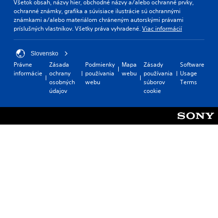
Všetok obsah, názvy hier, obchodné názvy a/alebo ochranné prvky,
ochranné známky, grafika a súvisiace ilustrácie sú ochrannými
známkami a/alebo materiálom chráneným autorskými právami
príslušných vlastníkov. Všetky práva vyhradené.
Viac informácií
Slovensko
Právne
Zásada
Podmienky
Mapa
Zásady
Software
informácie
ochrany
používania
webu
používania
Usage
osobných
webu
súborov
Terms
údajov
cookie