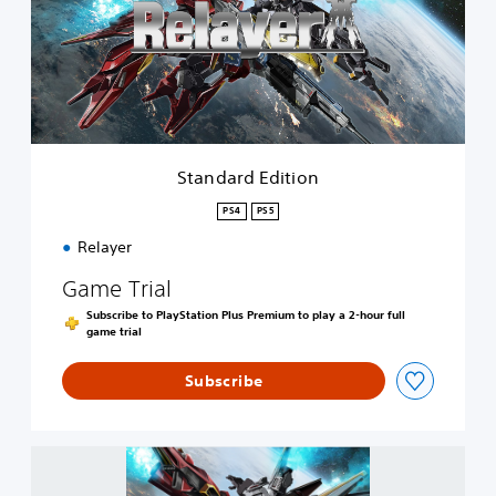
a
r
d
E
d
i
t
i
Standard Edition
o
n
PS4
PS5
Relayer
Game Trial
Subscribe to PlayStation Plus Premium to play a 2-hour full
game trial
Subscribe
R
e