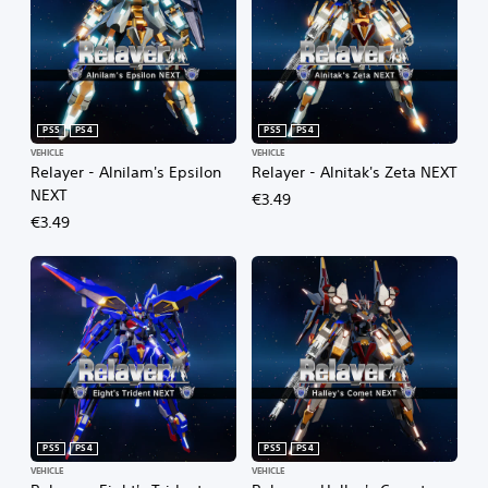
PS5
PS4
PS5
PS4
VEHICLE
VEHICLE
Relayer - Alnilam's Epsilon
Relayer - Alnitak's Zeta NEXT
NEXT
€3.49
€3.49
PS5
PS4
PS5
PS4
VEHICLE
VEHICLE