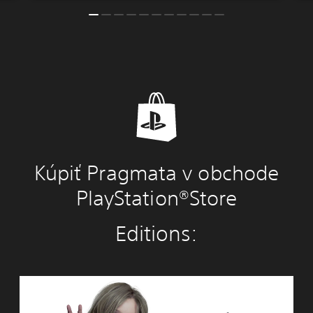
Kúpiť Pragmata v obchode
PlayStation®Store
Editions:
S
t
a