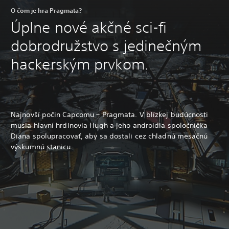
O čom je hra Pragmata?
Úplne nové akčné sci-fi
dobrodružstvo s jedinečným
hackerským prvkom.
Najnovší počin Capcomu – Pragmata. V blízkej budúcnosti
musia hlavní hrdinovia Hugh a jeho androidia spoločníčka
Diana spolupracovať, aby sa dostali cez chladnú mesačnú
výskumnú stanicu.