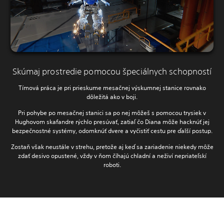
Skúmaj prostredie pomocou špeciálnych schopností
Tímová práca je pri prieskume mesačnej výskumnej stanice rovnako
dôležitá ako v boji.
Pri pohybe po mesačnej stanici sa po nej môžeš s pomocou trysiek v
Hughovom skafandre rýchlo presúvať, zatiaľ čo Diana môže hacknúť jej
bezpečnostné systémy, odomknúť dvere a vyčistiť cestu pre ďalší postup.
Zostaň však neustále v strehu, pretože aj keď sa zariadenie niekedy môže
zdať desivo opustené, vždy v ňom číhajú chladní a neživí nepriateľskí
roboti.