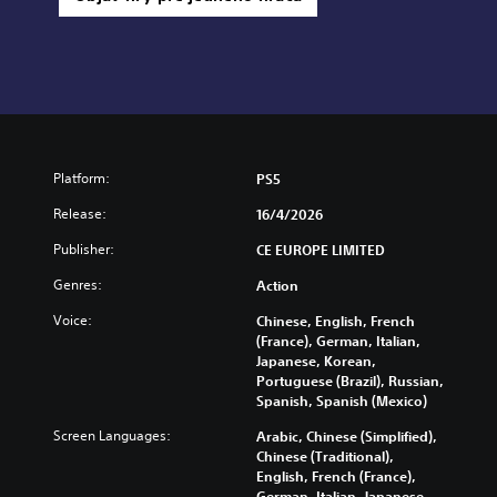
Platform:
PS5
Release:
16/4/2026
Publisher:
CE EUROPE LIMITED
Genres:
Action
Voice:
Chinese, English, French
(France), German, Italian,
Japanese, Korean,
Portuguese (Brazil), Russian,
Spanish, Spanish (Mexico)
Screen Languages:
Arabic, Chinese (Simplified),
Chinese (Traditional),
English, French (France),
German, Italian, Japanese,