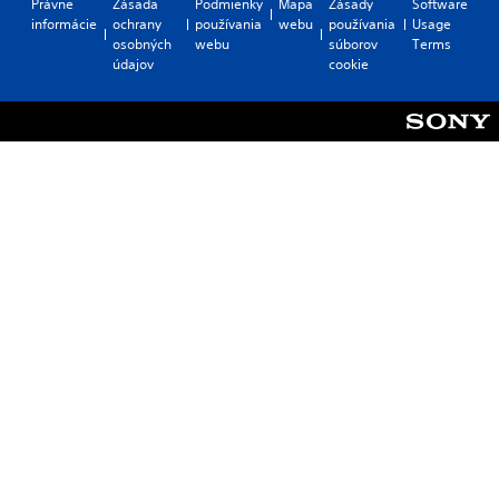
Právne
Zásada
Podmienky
Mapa
Zásady
Software
informácie
ochrany
používania
webu
používania
Usage
osobných
webu
súborov
Terms
údajov
cookie