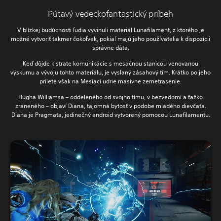
Pútavý vedeckofantastický príbeh
V blízkej budúcnosti ľudia vyvinuli materiál Lunafilament, z ktorého je
možné vytvoriť takmer čokoľvek, pokiaľ majú jeho používatelia k dispozícii
správne dáta.
Keď dôjde k strate komunikácie s mesačnou stanicou venovanou
výskumu a vývoju tohto materiálu, je vyslaný zásahový tím. Krátko po jeho
prílete však na Mesiaci udrie masívne zemetrasenie.
Hugha Williamsa – oddeleného od svojho tímu, v bezvedomí a ťažko
zraneného – objaví Diana, tajomná bytosť v podobe mladého dievčaťa.
Diana je Pragmata, jedinečný android vytvorený pomocou Lunafilamentu.