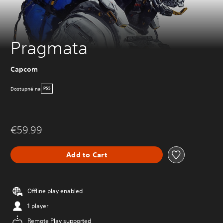
Pragmata
Capcom
Dostupné na
PS5
€59.99
Add to Cart
Offline play enabled
1 player
Remote Play supported