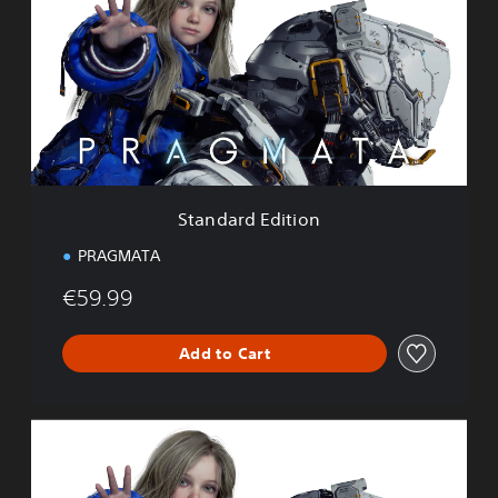
n
d
a
r
d
E
d
i
t
i
Standard Edition
o
n
PRAGMATA
€59.99
Add to Cart
D
e
l
u