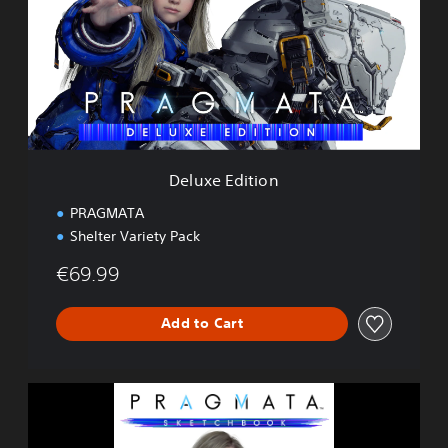
x
e
E
d
i
t
i
o
n
Deluxe Edition
PRAGMATA
Shelter Variety Pack
€69.99
Add to Cart
P
R
A