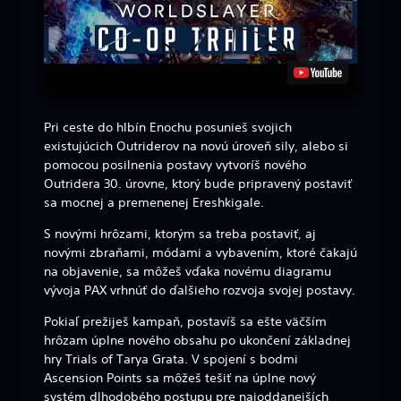
Pri ceste do hlbín Enochu posunieš svojich
existujúcich Outriderov na novú úroveň sily, alebo si
pomocou posilnenia postavy vytvoríš nového
Outridera 30. úrovne, ktorý bude pripravený postaviť
sa mocnej a premenenej Ereshkigale.
S novými hrôzami, ktorým sa treba postaviť, aj
novými zbraňami, módami a vybavením, ktoré čakajú
na objavenie, sa môžeš vďaka novému diagramu
vývoja PAX vrhnúť do ďalšieho rozvoja svojej postavy.
Pokiaľ prežiješ kampaň, postavíš sa ešte väčším
hrôzam úplne nového obsahu po ukončení základnej
hry Trials of Tarya Grata. V spojení s bodmi
Ascension Points sa môžeš tešiť na úplne nový
systém dlhodobého postupu pre najoddanejších