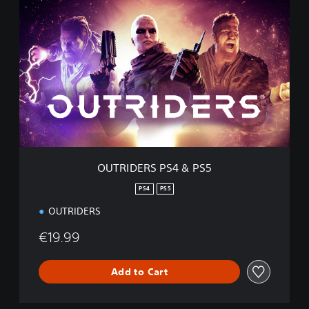
O
U
T
R
I
D
E
R
S
P
S
4
&
OUTRIDERS PS4 & PS5
P
S
PS4
PS5
5
OUTRIDERS
€19.99
Add to Cart