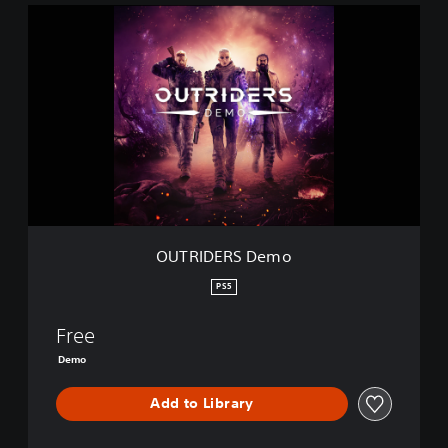
O
U
T
R
I
D
E
R
S
D
e
m
o
OUTRIDERS Demo
PS5
Free
Demo
Add to Library