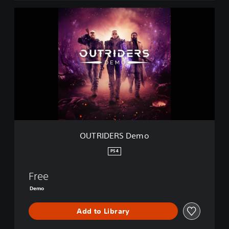
O
U
T
R
I
D
E
R
S
D
e
m
o
OUTRIDERS Demo
PS4
Free
Demo
Add to Library