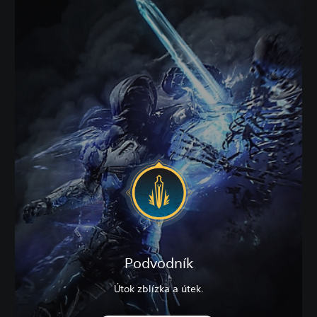
Podvodník
Útok zblízka a útek.