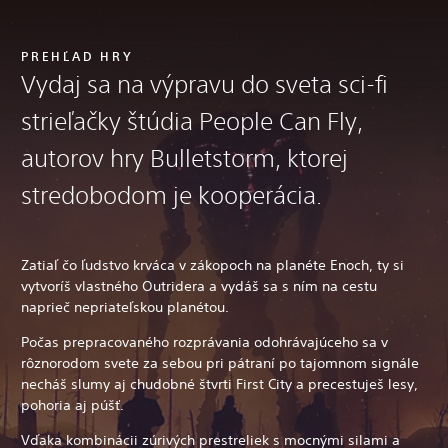
PREHĽAD HRY
Vydaj sa na výpravu do sveta sci-fi
strieľačky štúdia People Can Fly,
autorov hry Bulletstorm, ktorej
stredobodom je kooperácia.
Zatiaľ čo ľudstvo krváca v zákopoch na planéte Enoch, ty si
vytvoríš vlastného Outridera a vydáš sa s ním na cestu
naprieč nepriateľskou planétou.
Počas prepracovaného rozprávania odohrávajúceho sa v
rôznorodom svete za sebou pri pátraní po tajomnom signále
necháš slumy aj chudobné štvrti First City a precestuješ lesy,
pohoria aj púšť.
Vďaka kombinácii zúrivých prestreliek s mocnými silami a