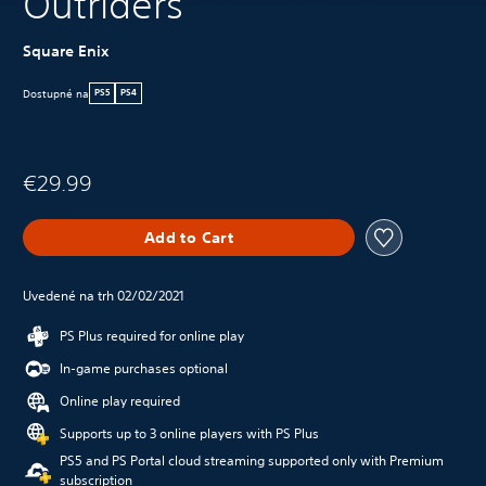
Outriders
Square Enix
Dostupné na
PS5
PS4
€29.99
Add to Cart
Uvedené na trh 02/02/2021
PS Plus required for online play
In-game purchases optional
Online play required
Supports up to 3 online players with PS Plus
PS5 and PS Portal cloud streaming supported only with Premium
subscription