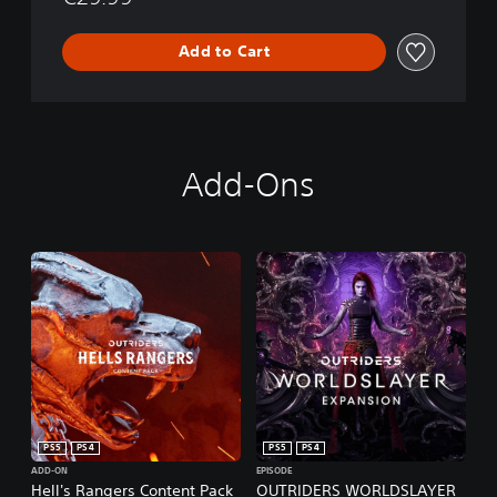
Add to Cart
Add-Ons
PS5
PS4
PS5
PS4
ADD-ON
EPISODE
Hell's Rangers Content Pack
OUTRIDERS WORLDSLAYER