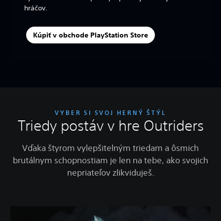
hráčov.
Kúpiť v obchode PlayStation Store
VYBER SI SVOJ HERNÝ ŠTÝL
Triedy postáv v hre Outriders
Vďaka štyrom vylepšitelným triedam a ôsmich
brutálnym schopnostiam je len na tebe, ako svojich
nepriateľov zlikviduješ.