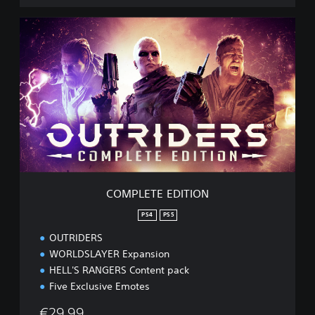
C
O
M
P
L
E
T
E
E
D
I
T
I
COMPLETE EDITION
O
N
PS4
PS5
OUTRIDERS
WORLDSLAYER Expansion
HELL'S RANGERS Content pack
Five Exclusive Emotes
€29.99