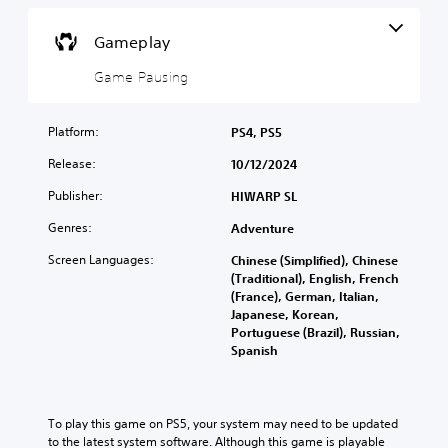
n
o
u
p
c
n
Gameplay
a
a
t
u
n
r
Game Pausing
s
t
o
e
u
l
t
r
Platform:
PS4, PS5
l
h
n
e
e
d
Release:
10/12/2024
g
r
o
a
V
w
Publisher:
HIWARP SL
m
n
i
e
Genres:
Adventure
a
b
a
n
r
Screen Languages:
t
Chinese (Simplified), Chinese
d
a
a
(Traditional), English, French
m
t
n
(France), German, Italian,
u
i
y
Japanese, Korean,
t
t
Portuguese (Brazil), Russian,
o
e
i
Spanish
n
i
m
n
Y
e
d
o
d
i
u
u
To play this game on PS5, your system may need to be updated 
v
c
r
to the latest system software. Although this game is playable 
i