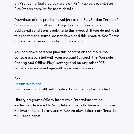
a
i
on PS5, some features available on PS4 may be absent. See 
d
n
n
PlayStation.com/bc for more details.
u
p
g
a
l
g
Download of this product is subject to the PlayStation Terms of 
l
a
a
Service and our Software Usage Terms plus any specific 
a
y
m
additional conditions applying to this product. If you do not wish 
u
t
e
to accept these terms, do not download this product. See Terms 
d
h
p
of Service for more important information.
i
e
l
o
g
a
You can download and play this content on the main PS5 
v
a
y
console associated with your account (through the “Console 
o
m
o
Sharing and Offline Play” setting) and on any other PS5 
l
e
r
consoles when you login with your same account.
u
w
c
m
i
i
See 
e
t
n
Health Warnings
s
h
 for important health information before using this product.
e
.
o
m
u
Library programs ©Sony Interactive Entertainment Inc. 
a
t
exclusively licensed to Sony Interactive Entertainment Europe. 
t
t
Software Usage Terms apply, See eu.playstation.com/legal for 
i
u
full usage rights.
c
r
s
n
(
i
o