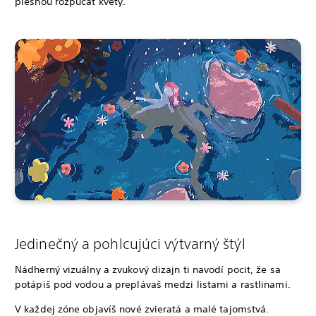
piesňou rozpučať kvety.
Jedinečný a pohlcujúci výtvarný štýl
Nádherný vizuálny a zvukový dizajn ti navodí pocit, že sa
potápiš pod vodou a preplávaš medzi listami a rastlinami.
V každej zóne objavíš nové zvieratá a malé tajomstvá.