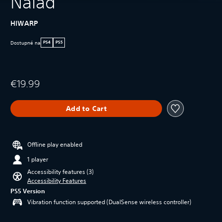
Naiad
HIWARP
Dostupné na
PS4
PS5
€19.99
Add to Cart
Offline play enabled
1 player
Accessibility features (3)
Accessibility Features
PS5 Version
Vibration function supported (DualSense wireless controller)