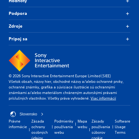
Hodnoty
a
p
t
Podpora
i
c
Zdroje
f
e
Pripoj sa
e
d
b
a
c
k
.
© 2026 Sony Interactive Entertainment Europe Limited (SIEE)
Všetok obsah, názvy hier, obchodné názvy a/alebo ochranné prvky,
ochranné známky, grafika a súvisiace ilustrácie sú ochrannými
známkami a/alebo materiálom chráneným autorskými právami
príslušných vlastníkov. Všetky práva vyhradené.
Viac informácií
Slovensko
Právne
Zásada
Podmienky
Mapa
Zásady
Software
informácie
ochrany
používania
webu
používania
Usage
osobných
webu
súborov
Terms
údajov
cookie