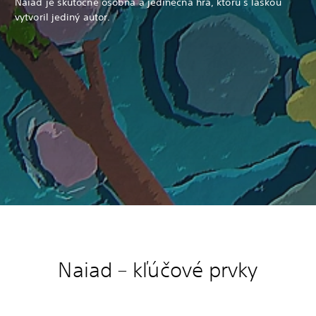
Naiad je skutočne osobná a jedinečná hra, ktorú s láskou
vytvoril jediný autor.
Naiad –
kľúčové prvky