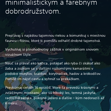
minimalistickým a farebným
dobrodružstvom.
Preplávaj s najádou tajomnou riekou a komunikuj s miestnou
faunou i flórou, ktoré ti pomôžu odhaliť drobné tajomstvá.
Vychutnaj si plnohodnotný zážitok v originálnom snovom
vizuálnom štýle.
Nauč sa plávať ako kačica, potápať ako ryba či skákať ako
žaba a zoznám sa s ďalšími roztomilými kamarátmi v
podobe motýľov, králikov, korytnačiek, hadov a krokodílov.
Pomôž im nájsť cestu a vyhnúť sa prekážkam.
Preskúmaj celých 16 epizód, ktoré ťa prevedú krásnymi a
zvláštnymi miestami, ako sú hlboký les, temná jaskyňa,
radostná zátoka, pokojné jazero a ďalšie – kým nedorazíš až
k moru.