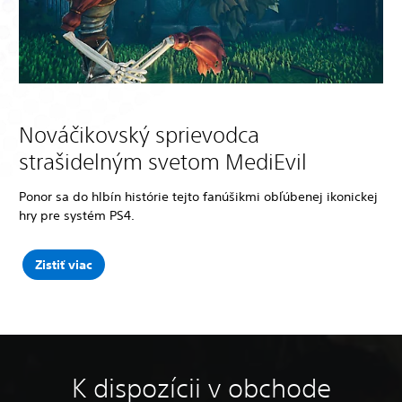
Nováčikovský sprievodca
strašidelným svetom MediEvil
Ponor sa do hlbín histórie tejto fanúšikmi obľúbenej ikonickej
hry pre systém PS4.
Zistiť viac
K dispozícii v obchode