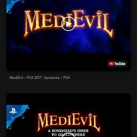
MediEvil – PSX 2017: Upútavka | PS4