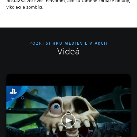
postav sa zoči-voči netvorom, ako sú kamene chrliace obludy,
vlkolaci a zombíci.
POZRI SI HRU MEDIEVIL V AKCII
Videá