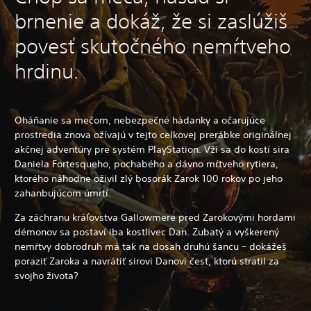
brnenie a dokáž, že si zaslúžiš
povesť skutočného nemŕtveho
hrdinu.
Oháňanie sa mečom, nebezpečné hádanky a očarujúce
prostredia znova ožívajú v tejto celkovej prerábke originálnej
akčnej adventúry pre systém PlayStation. Vži sa do kostí sira
Daniela Fortesqueho, pochabého a dávno mŕtveho rytiera,
ktorého náhodne oživil zlý bosorák Zarok 100 rokov po jeho
zahanbujúcom úmrtí.
Za záchranu kráľovstva Gallowmere pred Zarokovými hordami
démonov sa postaví iba kostlivec Dan. Zubatý a vyškerený
nemŕtvy dobrodruh má tak na dosah druhú šancu – dokážeš
poraziť Zaroka a navrátiť sirovi Danovi česť, ktorú stratil za
svojho života?