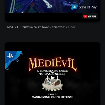
MediEvil – Upútavka na limitovanú demoverziu | PS4