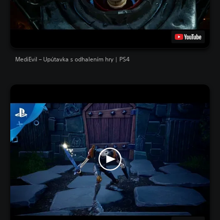
MediEvil – Upútavka s odhalením hry | PS4