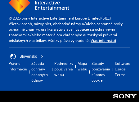
© 2026 Sony Interactive Entertainment Europe Limited (SIEE)
Všetok obsah, názvy hier, obchodné názvy a/alebo ochranné prvky,
ochranné známky, grafika a súvisiace ilustrácie sú ochrannými
známkami a/alebo materiálom chráneným autorskými právami
príslušných vlastníkov. Všetky práva vyhradené.
Viac informácií
Slovensko
Právne
Zásada
Podmienky
Mapa
Zásady
Software
informácie
ochrany
používania
webu
používania
Usage
osobných
webu
súborov
Terms
údajov
cookie