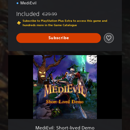
MediEvil
Included
€29.99
Discounted from original price of €29.99
Subscribe to PlayStation Plus Extra to access this game and
hundreds more in the Game Catalogue
Subscribe
M
e
d
i
E
v
i
l
:
S
h
o
r
MediEvil: Short-lived Demo
t