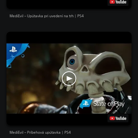
MediEvil – Upútavka pri uvedení na trh | PS4
MediEvil – Príbehová upútavka | PS4