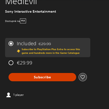
MediEvil
Sony Interactive Entertainment
Dostupné na
PS4
Included
€29.99
Discounted from original price of €29.99
Subscribe to PlayStation Plus Extra to access this
game and hundreds more in the Game Catalogue
€29.99
Subscribe
1 player