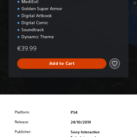
MediEvil
D
Golden Super Armor
e
Digital Artbook
l
u
Digital Comic
x
Soundtrack
e
Dynamic Theme
E
d
€39.99
i
t
i
Add to Cart
o
n
Platform:
PS4
Release:
24/10/2019
Publisher:
Sony Interactive