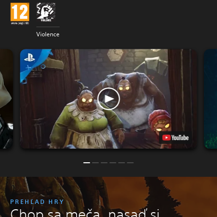
Violence
PREHĽAD HRY
Chop sa meča, nasaď si