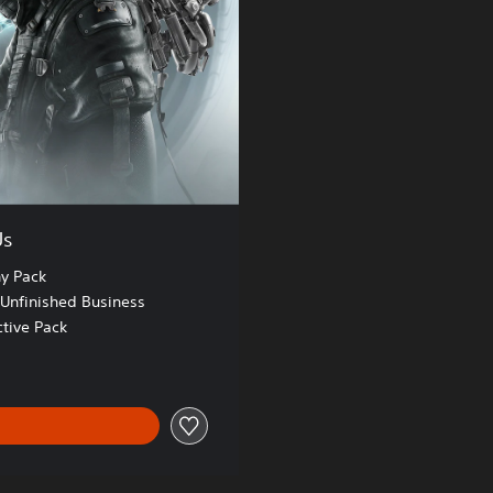
Us
y Pack
Unfinished Business
ctive Pack