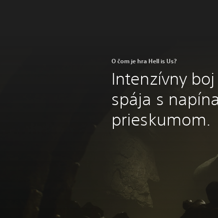
O čom je hra Hell is Us?
Intenzívny boj
spája s napí
prieskumom.