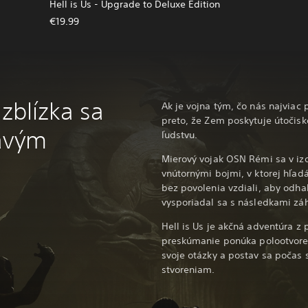
Hell is Us - Upgrade to Deluxe Edition
€19.99
 zblízka sa
Ak je vojna tým, čo nás najviac p
preto, že Zem poskytuje útoči
navým
ľudstvu.
Mierový vojak OSN Rémi sa v izo
vnútornými bojmi, v ktorej hľad
bez povolenia vzdiali, aby odhal
vysporiadal sa s následkami záh
Hell is Us je akčná adventúra z 
preskúmanie ponúka polootvore
svoje otázky a postav sa počas
stvoreniam.