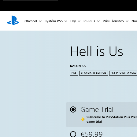
Obchod
Systém PS5
Hry
PS Plus
Príslušenstvo
Nov
Hell is Us
NACON SA
PS5
STANDARD EDITION
PS5 PRO ENHANCED
Game Trial
Subscribe to PlayStation Plus Pre
game trial
€59.99