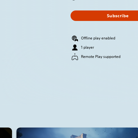
Subscribe
Offline play enabled
1 player
Remote Play supported