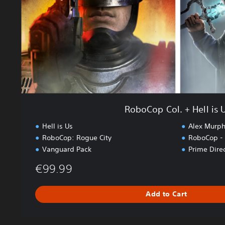
o
l
.
+
H
e
l
l
i
s
RoboCop Col. + Hell is 
U
s
Hell is Us
Alex Murph
RoboCop: Rogue City
RoboCop - 
Vanguard Pack
Prime Dire
€99.99
Add to Cart