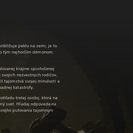
ribližuje peklu na zemi, je to
sko tým najhorším démonom:
lovanej krajine spustošenej
á svojich nezvestných rodičov,
il tajomstvá svojej minulosti a
adnej katastrofy.
pohľadu tretej osoby, ktorá na
ný svet. Hľadaj odpovede na
 svojho putovania tajomným