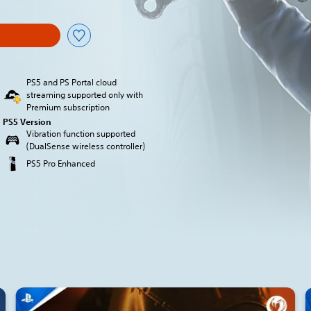
PS5 and PS Portal cloud
streaming supported only with
Premium subscription
PS5 Version
Vibration function supported
(DualSense wireless controller)
PS5 Pro Enhanced