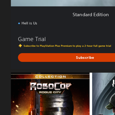
Standard Edition
Hell is Us
Game Trial
Subscribe to PlayStation Plus Premium to play a 2-hour full game trial
Subscribe
R
o
b
o
C
o
p
C