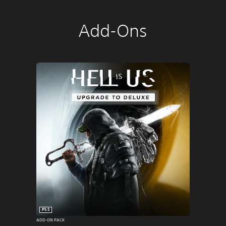
Add-Ons
PS5
ADD-ON PACK