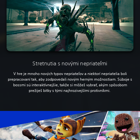
Stretnutia s novými nepriateľmi
V hre je mnoho nových typov nepriateľov a niektorí nepriatelia boli
prepracovaní tak, aby zodpovedali novým herným možnostiam. Súboje s
bossmi sú interaktívnejšie, takže si môžeš vybrať, akým spôsobom
prežiješ bitky s tými najhrozivejšími protivníkmi.