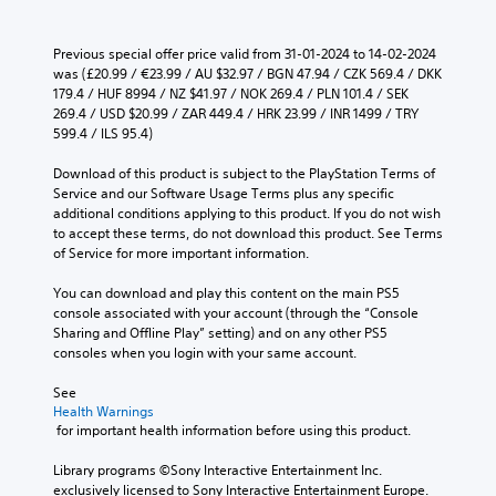
Previous special offer price valid from 31-01-2024 to 14-02-2024 
was (£20.99 / €23.99 / AU $32.97 / BGN 47.94 / CZK 569.4 / DKK 
179.4 / HUF 8994 / NZ $41.97 / NOK 269.4 / PLN 101.4 / SEK 
269.4 / USD $20.99 / ZAR 449.4 / HRK 23.99 / INR 1499 / TRY 
599.4 / ILS 95.4)
Download of this product is subject to the PlayStation Terms of 
Service and our Software Usage Terms plus any specific 
additional conditions applying to this product. If you do not wish 
to accept these terms, do not download this product. See Terms 
of Service for more important information.
You can download and play this content on the main PS5 
console associated with your account (through the “Console 
Sharing and Offline Play” setting) and on any other PS5 
consoles when you login with your same account.
See 
Health Warnings
 for important health information before using this product.
Library programs ©Sony Interactive Entertainment Inc. 
exclusively licensed to Sony Interactive Entertainment Europe. 