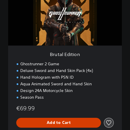
t
a
l
E
d
i
t
i
o
n
Brutal Edition
Ghostrunner 2 Game
Deluxe Sword and Hand Skin Pack (4x)
Hand Hologram with PSN ID
Aqua Animated Sword and Hand Skin
Design 24A Motorcycle Skin
Season Pass
€69.99
Add to Cart