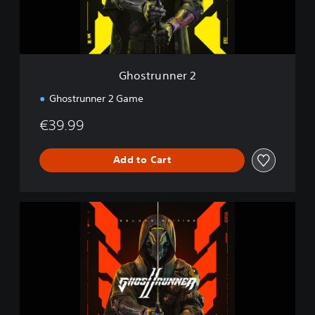
n
e
r
2
Ghostrunner 2
Ghostrunner 2 Game
€39.99
Add to Cart
D
e
l
u
x
e
E
d