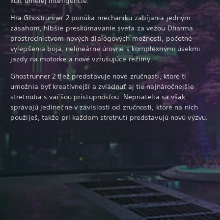
kult umelej inteligencie.
Hra Ghostrunner 2 ponúka mechaniku zabíjania jedným
zásahom, hlbšie preskúmavanie sveta za vežou Dharma
prostredníctvom nových dialógových možností, početné
vylepšenia boja, nelineárne úrovne s komplexnými úsekmi
jazdy na motorke a nové vzrušujúce režimy.
Ghostrunner 2 tiež predstavuje nové zručnosti, ktoré ti
umožnia byť kreatívnejší a zvládnuť aj tie najnáročnejšie
stretnutia s väčšou prístupnosťou. Nepriatelia sa však
správajú jedinečne v závislosti od zručností, ktoré na nich
použiješ, takže pri každom stretnutí predstavujú novú výzvu.