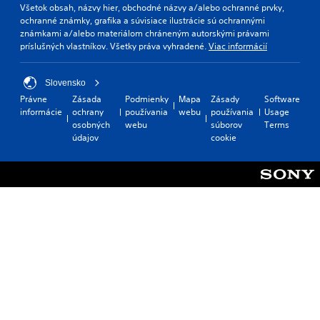
Všetok obsah, názvy hier, obchodné názvy a/alebo ochranné prvky,
ochranné známky, grafika a súvisiace ilustrácie sú ochrannými
známkami a/alebo materiálom chráneným autorskými právami
príslušných vlastníkov. Všetky práva vyhradené.
Viac informácií
Slovensko
Právne
Zásada
Podmienky
Mapa
Zásady
Software
informácie
ochrany
používania
webu
používania
Usage
osobných
webu
súborov
Terms
údajov
cookie