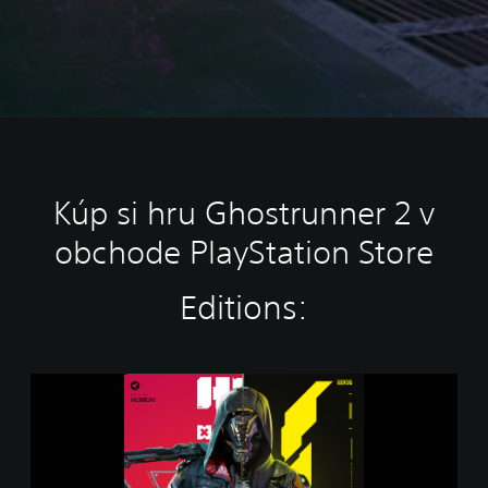
Kúp si hru Ghostrunner 2 v
obchode PlayStation Store
Editions:
G
h
o
s
t
r