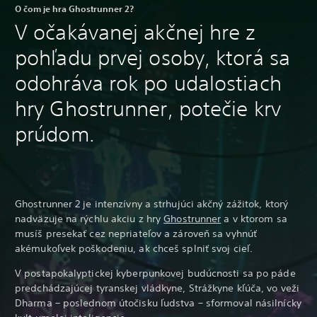
O čom je hra Ghostrunner 2?
V očakávanej akčnej hre z
pohľadu prvej osoby, ktorá sa
odohráva rok po udalostiach
hry Ghostrunner, potečie krv
prúdom.
Ghostrunner 2 je intenzívny a strhujúci akčný zážitok, ktorý
nadväzuje na rýchlu akciu z hry
Ghostrunner
a v ktorom sa
musíš presekať cez nepriateľov a zároveň sa vyhnúť
akémukoľvek poškodeniu, ak chceš splniť svoj cieľ.
V postapokalyptickej kyberpunkovej budúcnosti sa po páde
predchádzajúcej tyranskej vládkyne, Strážkyne kľúča, vo veži
Dharma – poslednom útočisku ľudstva – sformoval násilnícky