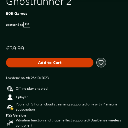
Ghostrunner 2
505 Games
Dostupné na
PS5
€39.99
Add to Cart
Uvedené na trh 26/10/2023
Offline play enabled
1 player
PS5 and PS Portal cloud streaming supported only with Premium
subscription
PS5 Version
Vibration function and trigger effect supported (DualSense wireless
controller)