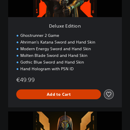
i
t
i
o
n
Deluxe Edition
Ghostrunner 2 Game
Ahriman's Katana Sword and Hand Skin
Modern Energy Sword and Hand Skin
Molten Blade Sword and Hand Skin
Gothic Blue Sword and Hand Skin
Hand Hologram with PSN ID
€49.99
Add to Cart
B
r
u