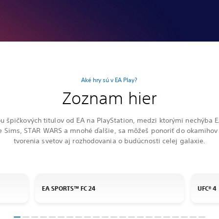
Aké hry sú v EA Play?
Zoznam hier
ou špičkových titulov od EA na PlayStation, medzi ktorými nechýba
he Sims, STAR WARS a mnohé ďalšie, sa môžeš ponoriť do okamihov 
tvorenia svetov aj rozhodovania o budúcnosti celej galaxie.
EA SPORTS™ FC 24
UFC® 4