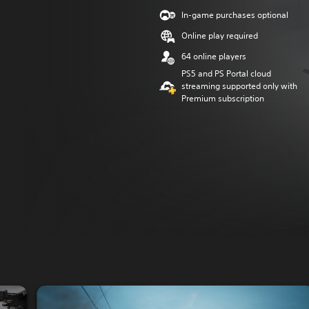
In-game purchases optional
Online play required
64 online players
PS5 and PS Portal cloud
streaming supported only with
Premium subscription