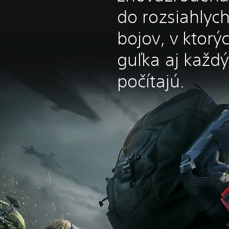
do rozsiahlych
bojov, v ktorý
guľka aj každ
počítajú.