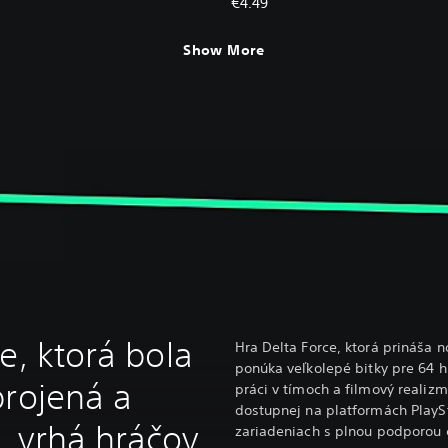
€4.49
Show More
e, ktorá bola
Hra Delta Force, ktorá prináša n
ponúka veľkolepé bitky pre 64 
brojená a
práci v tímoch a filmový realiz
dostupnej na platformách PlayS
 vrhá hráčov
zariadeniach s plnou podporou 