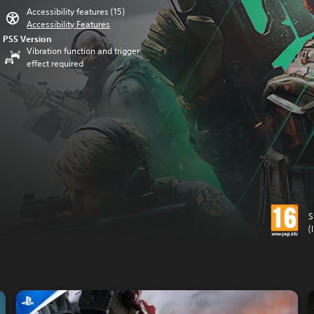
Accessibility features (15)
Accessibility Features
PS5 Version
Vibration function and trigger
effect required
S
(