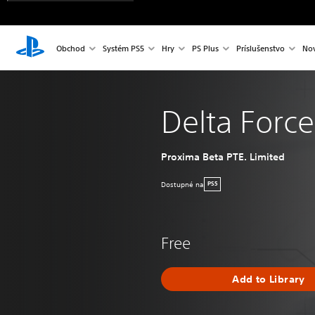
Obchod
Systém PS5
Hry
PS Plus
Príslušenstvo
Nov
Delta Force
Proxima Beta PTE. Limited
Dostupné na
PS5
Free
Add to Library