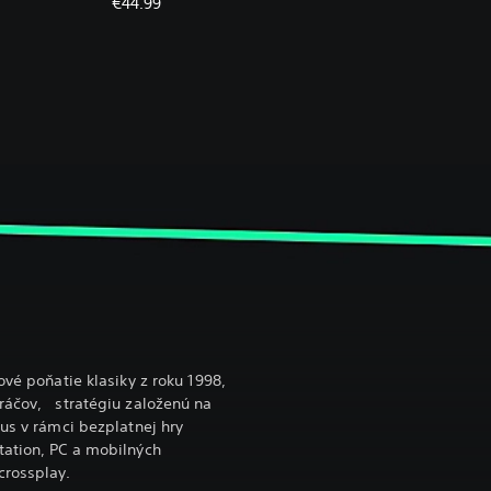
€44.99
ové poňatie klasiky z roku 1998,
hráčov, stratégiu založenú na
mus v rámci bezplatnej hry
tation, PC a mobilných
crossplay.