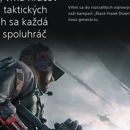
 taktických
Vrhni sa do rozsiahlych vojnový
zaži kampaň „Black Hawk Down“
ch sa každá
novú generáciu.
ý spoluhráč