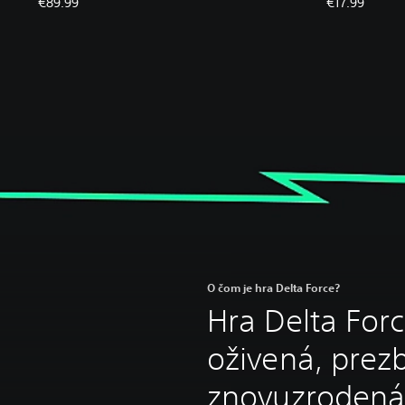
€89.99
€17.99
O čom je hra Delta Force?
Hra Delta Forc
oživená, prez
znovuzrodená,