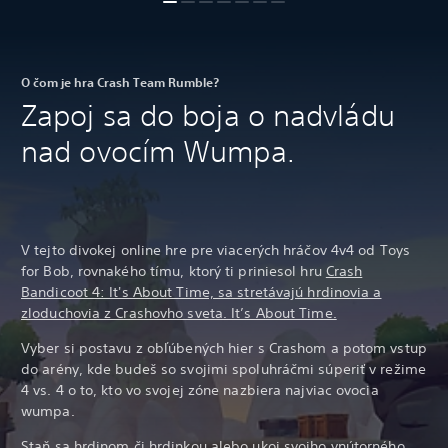
O čom je hra Crash Team Rumble?
Zapoj sa do boja o nadvládu
nad ovocím Wumpa.
V tejto divokej online hre pre viacerých hráčov 4v4 od Toys
for Bob, rovnakého tímu, ktorý ti priniesol hru
Crash
Bandicoot 4: It's About Time, sa stretávajú hrdinovia a
zloduchovia z Crashovho sveta. It’s About Time.
Vyber si postavu z obľúbených hier s Crashom a potom vstup
do arény, kde budeš so svojimi spoluhráčmi súperiť v režime
4 vs. 4 o to, kto vo svojej zóne nazbiera najviac ovocia
wumpa.
Staň sa hrdinom či hrdinkou alebo ukoj svojho vnútorného