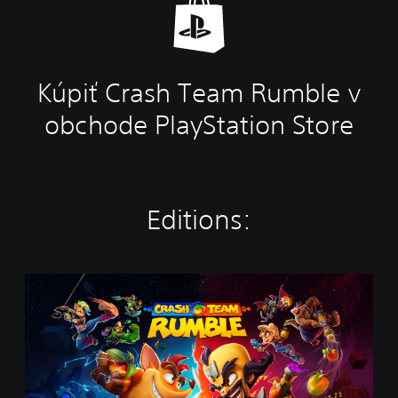
Kúpiť Crash Team Rumble v
obchode PlayStation Store
Editions:
S
t
a
n
d
a
r