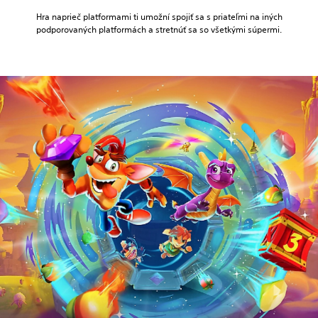
Hra naprieč platformami ti umožní spojiť sa s priateľmi na iných
podporovaných platformách a stretnúť sa so všetkými súpermi.