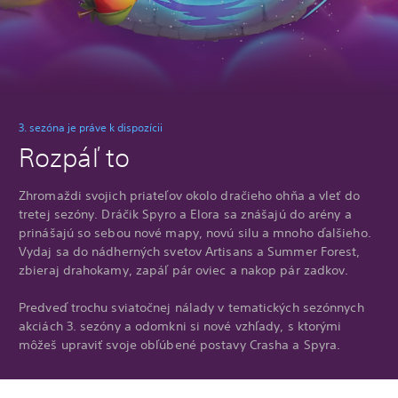
3. sezóna je práve k dispozícii
Rozpáľ to
Zhromaždi svojich priateľov okolo dračieho ohňa a vleť do
tretej sezóny. Dráčik Spyro a Elora sa znášajú do arény a
prinášajú so sebou nové mapy, novú silu a mnoho ďalšieho.
Vydaj sa do nádherných svetov Artisans a Summer Forest,
zbieraj drahokamy, zapáľ pár oviec a nakop pár zadkov.
Predveď trochu sviatočnej nálady v tematických sezónnych
akciách 3. sezóny a odomkni si nové vzhľady, s ktorými
môžeš upraviť svoje obľúbené postavy Crasha a Spyra.