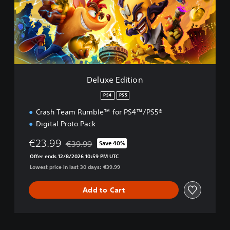
e
E
d
i
t
i
o
n
Deluxe Edition
PS4
PS5
Crash Team Rumble™ for PS4™/PS5®
Digital Proto Pack
€23.99
€39.99
Save 40%
Discounted from original price of €39.99
Offer ends 12/8/2026 10:59 PM UTC
Lowest price in last 30 days: €39.99
Add to Cart