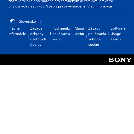
známkami a/alebo materiálom chráneným autorskými právami
príslušných vlastníkov. Všetky práva vyhradené.
Viac informácií
Slovensko
Právne
Zásada
Podmienky
Mapa
Zásady
Software
informácie
ochrany
používania
webu
používania
Usage
osobných
webu
súborov
Terms
údajov
cookie