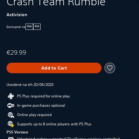
Crash Team Rumble
Activision
Dostupné na
PS4
PS5
€29.99
Add to Cart
Uvedené na trh 20/06/2023
PS Plus required for online play
In-game purchases optional
Online play required
Supports up to 8 online players with PS Plus
PS5 Version
Vibration function supported (DualSense wireless controller)