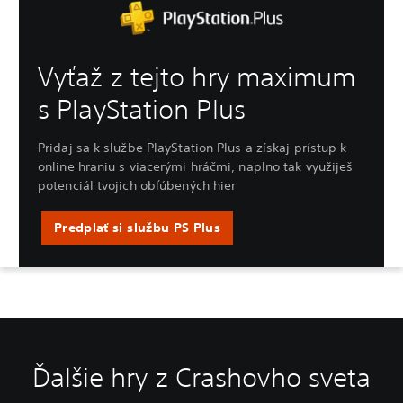
Vyťaž z tejto hry maximum
s PlayStation Plus
Pridaj sa k službe PlayStation Plus a získaj prístup k
online hraniu s viacerými hráčmi, naplno tak využiješ
potenciál tvojich obľúbených hier
Predplať si službu PS Plus
Ďalšie hry z Crashovho sveta