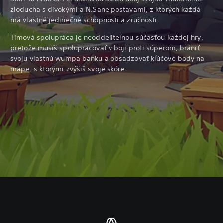
zloducha s divokými a N.Sane postavami, z ktorých každá
má vlastné jedinečné schopnosti a zručnosti.
Tímová spolupráca je neoddeliteľnou súčasťou každej hry,
pretože musíš spolupracovať v boji proti súperom, brániť
svoju vlastnú wumpa banku a obsadzovať kľúčové body na
mape, s ktorými zvýšiš svoje skóre.