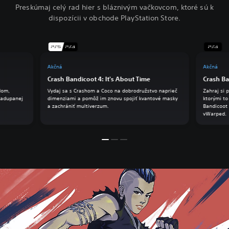
Preskúmaj celý rad hier s bláznivým vačkovcom, ktoré sú k
dispozícii v obchode PlayStation Store.
Akčná
Akčná
Crash Bandicoot 4: It's About Time
Crash Ba
dom,
Vydaj sa s Crashom a Coco na dobrodružstvo naprieč
Zahraj si 
 nadupanej
dimenziami a pomôž im znovu spojiť kvantové masky
ktorými to
a zachrániť multiverzum.
Bandicoot 
vWarped.