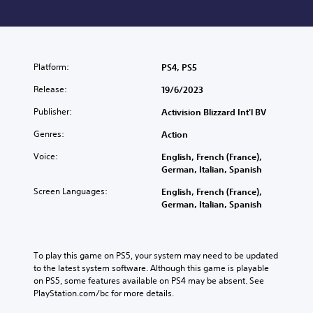
Platform:
PS4, PS5
Release:
19/6/2023
Publisher:
Activision Blizzard Int'l BV
Genres:
Action
Voice:
English, French (France),
German, Italian, Spanish
Screen Languages:
English, French (France),
German, Italian, Spanish
To play this game on PS5, your system may need to be updated 
to the latest system software. Although this game is playable 
on PS5, some features available on PS4 may be absent. See 
PlayStation.com/bc for more details.