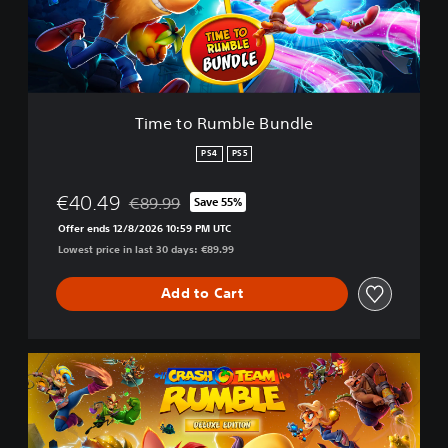
u
m
b
l
e
B
Time to Rumble Bundle
u
n
PS4
PS5
d
l
€40.49
€89.99
Save 55%
e
Discounted from original price of €89.99
Offer ends 12/8/2026 10:59 PM UTC
Lowest price in last 30 days: €89.99
Add to Cart
D
e
l
u
x