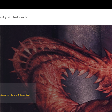
inky
Podpora
ium to play a 1-hour full