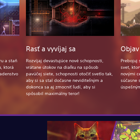
Rasť a vyvíjaj sa
Objav
ru a staň
Rozvíjaj devastujúce nové schopnosti,
Prebojuj 
, ktorá
vrátane útokov na diaľku na spôsob
svet, kto
sadenstvo
pavúčej siete, schopnosti otočiť svetlo tak,
novými c
aby si sa stal dočasne neviditeľným a
súčasne 
dokonca sa aj zmocniť ľudí, aby si
úspešným
spôsobil maximálny teror!