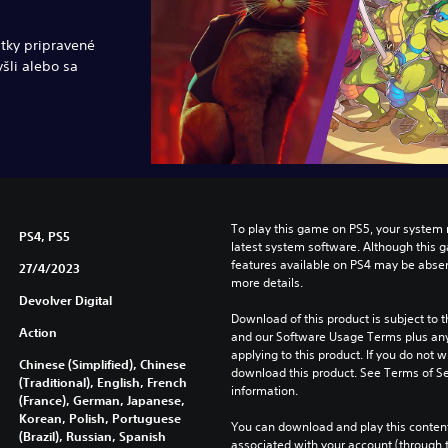
itky pripravené
yšli alebo sa
To play this game on PS5, your system 
PS4, PS5
latest system software. Although this 
features available on PS4 may be absen
27/4/2023
more details.
Devolver Digital
Download of this product is subject to t
Action
and our Software Usage Terms plus any s
applying to this product. If you do not w
Chinese (Simplified), Chinese
download this product. See Terms of Se
(Traditional), English, French
information.
(France), German, Japanese,
Korean, Polish, Portuguese
You can download and play this content
(Brazil), Russian, Spanish
associated with your account (through t