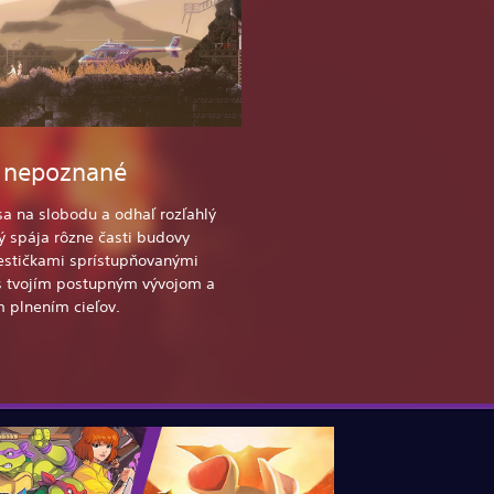
 nepoznané
sa na slobodu a odhaľ rozľahlý
rý spája rôzne časti budovy
estičkami sprístupňovanými
s tvojím postupným vývojom a
 plnením cieľov.