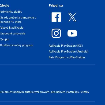
Zdroje
Pripoj sa
Podmienky služby
Zásady zrušenia transakcie v
obchode PS Store
Veková klasifikácia
Zdravotné varovanie
Vývojári
Oficiálny licenčný program
Aplikácia PlayStation (iOS)
Aplikácia PlayStation (Android)
Beta Program at PlayStation
riálom chráneným autorskými právami príslušných vlastníkov. Všetky