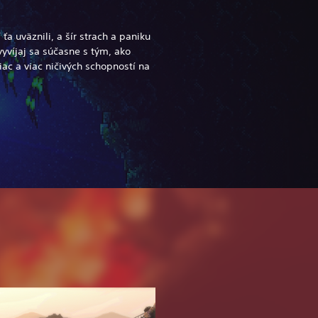
 ťa uväznili, a šír strach a paniku
vyvíjaj sa súčasne s tým, ako
iac a viac ničivých schopností na