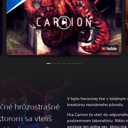
V tejto hororovej hre s totálnym
ečné hrôzostrašné
kreatúrou neznámeho pôvodu.
Hra Carrion ťa vtelí do odporného
torom sa vtelíš
podzemnom laboratóriu. Nikto ne
existuje len jedna vec, ktorú má