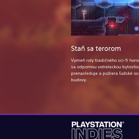
Staň sa terorom
Vymeň roly tradičného sci-fi horo
sa odpornou votreleckou bytosťou
prenasleduje a požiera ľudské o
budovy.