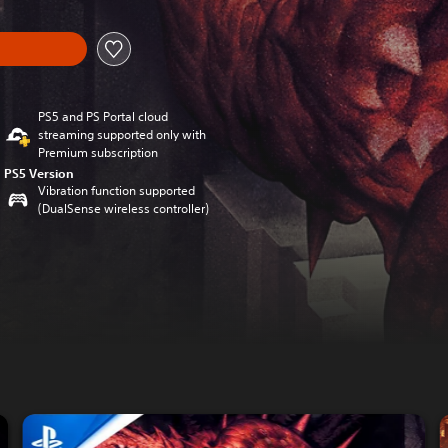
PS5 and PS Portal cloud
streaming supported only with
Premium subscription
PS5 Version
Vibration function supported
(DualSense wireless controller)