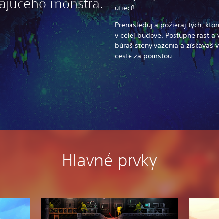
ajúceho monštra.
utiecť!
Prenasleduj a požieraj tých, ktorí
v celej budove. Postupne rasť a 
búraš steny väzenia a získavaš v
ceste za pomstou.
Hlavné prvky