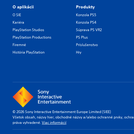
O aplikácii
Produkty
O SIE
Konzola PS5
Kariéra
Konzola PS4
PlayStation Studios
Súprava PS VR2
PlayStation Productions
PS Plus
Firemné
Príslušenstvo
História PlayStation
Hry
© 2026 Sony Interactive Entertainment Europe Limited (SIEE)
Všetok obsah, názvy hier, obchodné názvy a/alebo ochranné prvky, ochra
práva vyhradené.
Viac informácií