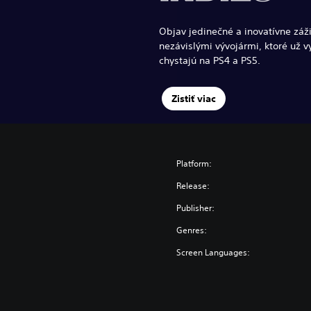
Objav jedinečné a inovatívne záž
nezávislými vývojármi, ktoré už v
chystajú na PS4 a PS5.
Zistiť viac
Platform:
Release:
Publisher:
Genres:
Screen Languages: