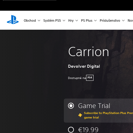
Obchod
Systém PS5
Hry
PS Plus
Príslušenstvo
Nov
Carrion
Devolver Digital
Dostupné na
PS4
Game Trial
Subscribe to PlayStation Plus Prem
game trial
€19.99