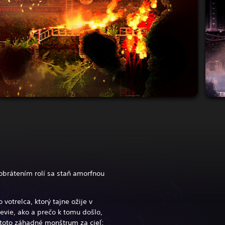
 obrátením rolí sa staň amorfnou
 votrelca, ktorý tajne ožije v
vie, ako a prečo k tomu došlo,
 toto záhadné monštrum za cieľ: