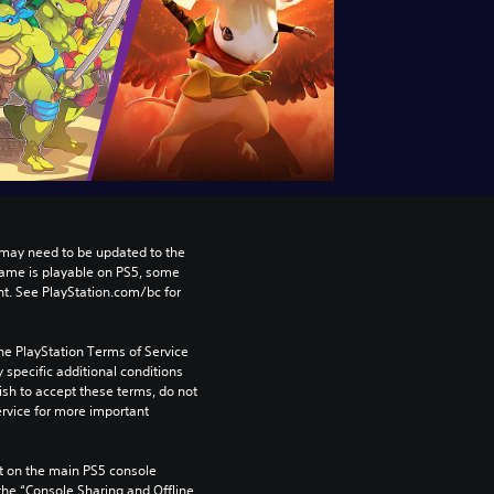
may need to be updated to the 
game is playable on PS5, some 
t. See PlayStation.com/bc for 
he PlayStation Terms of Service 
pecific additional conditions 
ish to accept these terms, do not 
rvice for more important 
 on the main PS5 console 
he “Console Sharing and Offline 