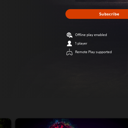
Subscribe
Offline play enabled
1 player
Remote Play supported