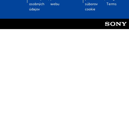
osobných
webu
súborov
Terms
údajov
cookie