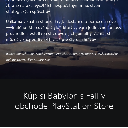
zbrane naraz a využiť ich nespočetným množstvom
strategických spôsobov.
Unikátna vizuálna stránka hry je dosiahnutá pomocou novo
vyvinutého „štetcového štýlu“, ktorý vytvára jedinečné fantasy
prostredie s estetikou stredovekej olejomaľby. Zahrať si
môžeš v kooperatívnej hre až pre štyroch hráčov.
Hranie hry vyžaduje trvalé širokopásmové pripojenie na internet. Vyžadovaný je
tiež bezplatný účet Square Enix.
Kúp si Babylon's Fall v
obchode PlayStation Store