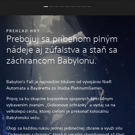
PREHĽAD HRY
Prebojuj sa príbehom plným
nádeje aj zúfalstva a staň sa
záchrancom Babylonu.
Babylon's Fall je najnovším titulom od vývojárov NieR
Automata a Bayonetta zo štúdia PlatinumGames.
Pripoj sa ku skupine bojovníkov spojených špeciálnym
vybavením zvaným „Gideonove schránky“ a vydaj sa na
veľkolepú cestu, ktorej cieľom je prekonať kolosálnu
Babylonskú vežu.
Chop sa každou rukou jednej jedinečnej zbrane a využi silu
„Gideonovej schránky“, ktorá ti umožní skombinovať až štyri