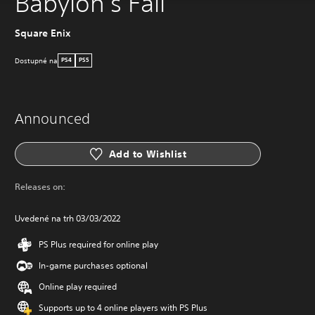
Babylon's Fall
Square Enix
Dostupné na
PS4
PS5
Announced
Add to Wishlist
Releases on:
Uvedené na trh 03/03/2022
PS Plus required for online play
In-game purchases optional
Online play required
Supports up to 4 online players with PS Plus