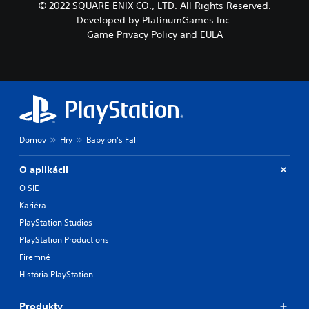
© 2022 SQUARE ENIX CO., LTD. All Rights Reserved.
Developed by PlatinumGames Inc.
Game Privacy Policy and EULA
Domov
Hry
Babylon's Fall
O aplikácii
O SIE
Kariéra
PlayStation Studios
PlayStation Productions
Firemné
História PlayStation
Produkty