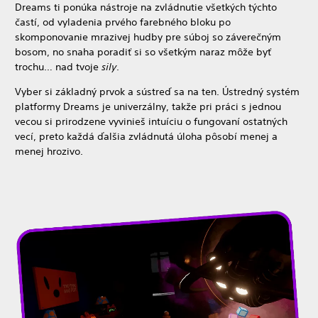
Dreams ti ponúka nástroje na zvládnutie všetkých týchto
častí, od vyladenia prvého farebného bloku po
skomponovanie mrazivej hudby pre súboj so záverečným
bosom, no snaha poradiť si so všetkým naraz môže byť
trochu… nad tvoje
sily
.
Vyber si základný prvok a sústreď sa na ten. Ústredný systém
platformy Dreams je univerzálny, takže pri práci s jednou
vecou si prirodzene vyvinieš intuíciu o fungovaní ostatných
vecí, preto každá ďalšia zvládnutá úloha pôsobí menej a
menej hrozivo.