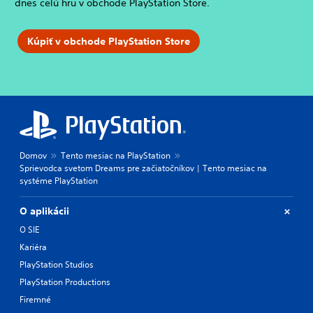
dnes celú hru v obchode PlayStation Store.
Kúpiť v obchode PlayStation Store
Domov
Tento mesiac na PlayStation
Sprievodca svetom Dreams pre začiatočníkov | Tento mesiac na
systéme PlayStation
O aplikácii
O SIE
Kariéra
PlayStation Studios
PlayStation Productions
Firemné