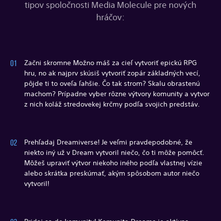
tipov spoločnosti Media Molecule pre nových
hráčov:
Začni skromne Možno máš za cieľ vytvoriť epickú RPG
hru, no ak najprv skúsiš vytvoriť zopár základných vecí,
pôjde ti to oveľa ľahšie. Čo tak strom? Skalu obrastenú
machom? Prípadne vyber rôzne výtvory komunity a vytvor
z nich koláž stredovekej krčmy podľa svojich predstáv.
Prehľadaj Dreamiverse! Je veľmi pravdepodobné, že
niekto iný už v Dream vytvoril niečo, čo ti môže pomôcť.
Môžeš upraviť výtvor niekoho iného podľa vlastnej vízie
alebo skrátka preskúmať, akým spôsobom autor niečo
vytvoril!