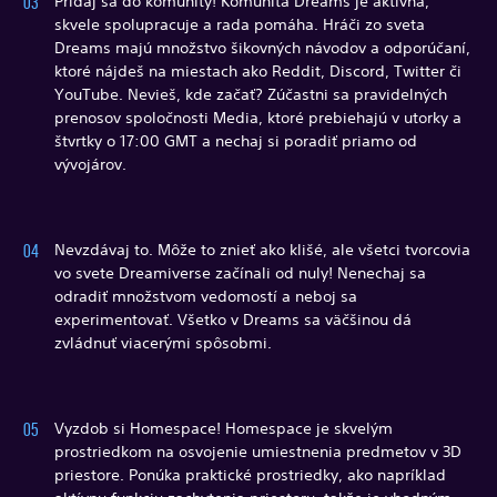
Pridaj sa do komunity! Komunita Dreams je aktívna,
skvele spolupracuje a rada pomáha. Hráči zo sveta
Dreams majú množstvo šikovných návodov a odporúčaní,
ktoré nájdeš na miestach ako Reddit, Discord, Twitter či
YouTube. Nevieš, kde začať? Zúčastni sa pravidelných
prenosov spoločnosti Media, ktoré prebiehajú v utorky a
štvrtky o 17:00 GMT a nechaj si poradiť priamo od
vývojárov.
Nevzdávaj to. Môže to znieť ako klišé, ale všetci tvorcovia
vo svete Dreamiverse začínali od nuly! Nenechaj sa
odradiť množstvom vedomostí a neboj sa
experimentovať. Všetko v Dreams sa väčšinou dá
zvládnuť viacerými spôsobmi.
Vyzdob si Homespace! Homespace je skvelým
prostriedkom na osvojenie umiestnenia predmetov v 3D
priestore. Ponúka praktické prostriedky, ako napríklad