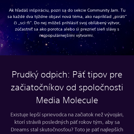
Ak hľadáš inšpiráciu, pozri sa do sekcie Community Jam. Tu
sa každé dva týždne objaví nová téma, ako napríklad „piráti“
či „sci-fi“. Do nej môžeš prihlásiť svoj obľúbený výtvor,
zúčastniť sa ako porotca alebo si prezrieť sieň slávy s
najpopulárnejšími výtvormi.
Prudký odpich: Päť tipov pre
začiatočníkov od spoločnosti
Media Molecule
Existuje lepší sprievodca na začiatok než vývojári,
ktorí strávili posledných päť rokov tým, aby sa
Dreams stal skutočnosťou? Toto je päť najlepších