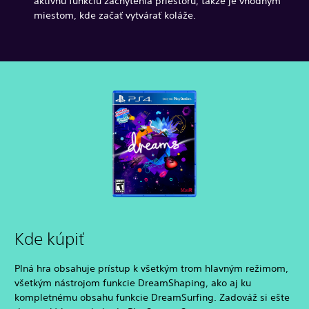
aktívnu funkciu zachytenia priestoru, takže je vhodným
miestom, kde začať vytvárať koláže.
Kde kúpiť
Plná hra obsahuje prístup k všetkým trom hlavným režimom,
všetkým nástrojom funkcie DreamShaping, ako aj ku
kompletnému obsahu funkcie DreamSurfing. Zadováž si ešte