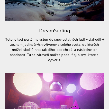
DreamSurfing
Toto je tvoj portál na vstup do snov ostatných ľudí – siahodlhý
zoznam jedinečných výtvorov z celého sveta, do ktorých
môžeš skočiť, hrať tak dlho, ako chceš, a následne ich
ohodnotiť. Tu sa zároveň môžeš podeliť aj o sny, ktoré si
vytvoríš.