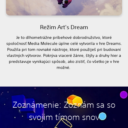
Režim Art's Dream
Je to dlhometrážne príbehové dobrodružstvo, ktoré
spoločnosť Media Molecule úplne celé vytvorila v hre Dreams.
Použila pri tom rovnaké nástroje, ktoré použiješ pri budovaní
vlastných výtvorov. Pokrýva viaceré žánre, štýly a druhy hier a
predstavuje vynikajúci spôsob, ako zistiť, čo všetko je v hre
možné.
Zoznámenie: Zoznám sa so
svojim tímom snov