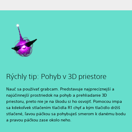
Rýchly tip: Pohyb v 3D priestore
Nauč sa používať grabcam. Predstavuje najprecíznejší a
najúčinnejší prostriedok na pohyb a prehliadanie 3D
priestoru, preto nie je na škodu si ho osvojiť. Pomocou impa
sa kdekoľvek stlačením tlačidla R1 chyť a kým tlačidlo držíš
stlačené, ľavou páčkou sa pohybuješ smerom k danému bodu
a pravou páčkou zase okolo neho.