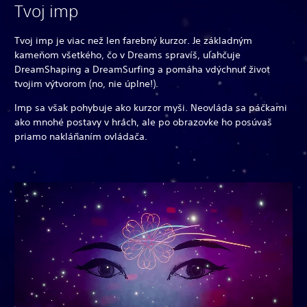
Tvoj imp
Tvoj imp je viac než len farebný kurzor. Je základným
kameňom všetkého, čo v Dreams spravíš, uľahčuje
DreamShaping a DreamSurfing a pomáha vdýchnuť život
tvojim výtvorom (no, nie úplne!).
Imp sa však pohybuje ako kurzor myši. Neovláda sa páčkami
ako mnohé postavy v hrách, ale po obrazovke ho posúvaš
priamo nakláňaním ovládača.