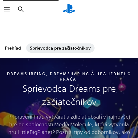
Vyhľadať
Prehľad
Sprievodca pre začiatočníkov
DREAMSURFING, DREAMSHAPING A HRA JEDNÉHO
HRÁČA:
Sprievodca Dreams pre
začiatočníkov
Pripravení hrať, vytvárať a zdieľať obsah v najnovšej
hre od spoločnosti Media Molecule, ktorá vytvorila
hru LittleBigPlanet? Pozri si tipy od odborníkov, ako