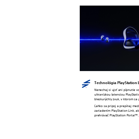
Technológia PlayStation 
Nenechaj si ujsť ani pípnutie v
ultranízkou latenciou PlayStati
bleskurýchly zvuk, v ktorom sa 
Ľahko sa pripoj a prepínaj med
zariadením PlayStation Link, ak
prehrávač PlayStation Portal™.