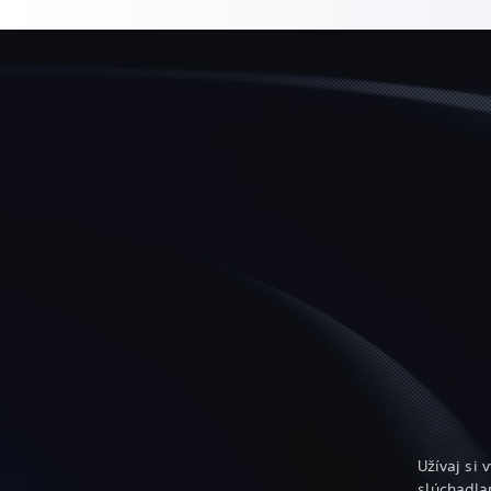
Užívaj si
slúchadla