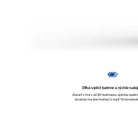
Dlhá výdrž batérie a rýchle nabí
Zostaň v hre s až 30-hodinovou výdržou batéri
do akcie (na dve hodiny) ti stačí 10-minútové