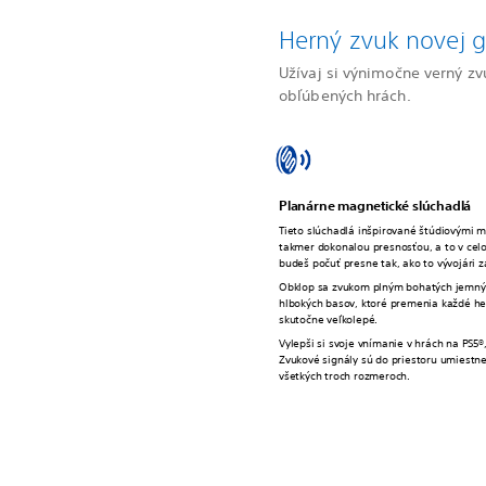
Herný zvuk novej g
Užívaj si výnimočne verný zv
obľúbených hrách.
Planárne magnetické slúchadlá
Tieto slúchadlá inšpirované štúdiovými 
takmer dokonalou presnosťou, a to v cel
budeš počuť presne tak, ako to vývojári 
Obklop sa zvukom plným bohatých jemnýc
hlbokých basov, ktoré premenia každé he
skutočne veľkolepé.
Vylepši si svoje vnímanie v hrách na PS5®
Zvukové signály sú do priestoru umiestn
všetkých troch rozmeroch.