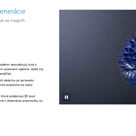
enerácie
uk vo svojich
modelmi reprodukujú zvuk s
om zvukovom spektre, takže hry
zamýšľali.
h detailov za sprievodu
rné stretnutie na niečo
, ktoré podporujú 3D zvuk.
ené s dokonalou presnosťou vo