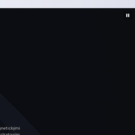
gnetickými
zstratovým