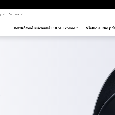
y
Podpora
Bezdrôtové slúchadlá PULSE Explore™
Všetko audio prí
5
é