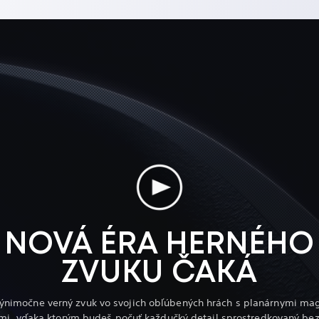
NOVÁ ÉRA HERNÉHO
ZVUKU ČAKÁ
 výnimočne verný zvuk vo svojich obľúbených hrách s planárnymi ma
mi, vďaka ktorým budeš počuť každučký detail sprostredkovaný be