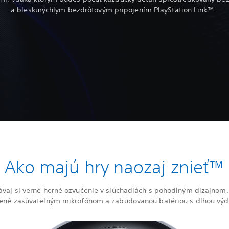
a bleskurýchlym bezdrôtovým pripojením PlayStation Link™.
Ako majú hry naozaj znieť™
vaj si verné herné ozvučenie v slúchadlách s pohodlným dizajnom,
ené zasúvateľným mikrofónom a zabudovanou batériou s dlhou vý