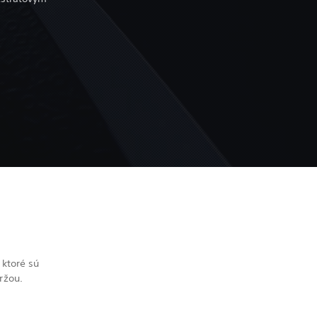
 ktoré sú
držou.