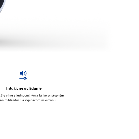
Intuitívne ovládanie
tále v hre s jednoduchým a ľahko prístupným
aním hlasitosti a vypínačom mikrofónu.