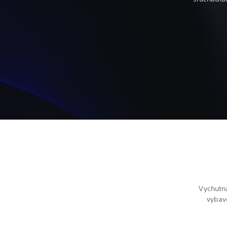
Vychutná
vybav