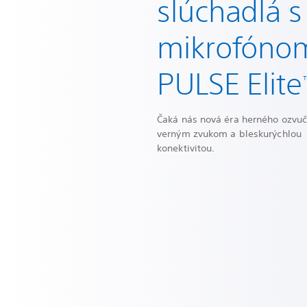
slúchadlá s
mikrofóno
PULSE Elite
Čaká nás nová éra herného ozvuč
verným zvukom a bleskurýchlou
konektivitou.