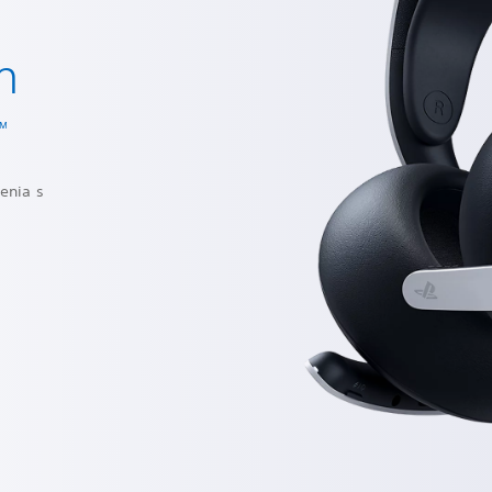
m
™
enia s