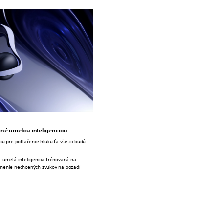
ené umelou inteligenciou
u pre potlačenie hluku ťa všetci budú
 umelá inteligencia trénovaná na
tránenie nechcených zvukov na pozadí