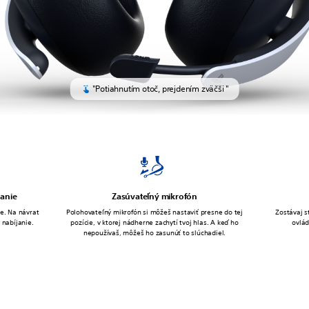
"Potiahnutím otoč, prejdením zväčši "
janie
Zasúvateľný mikrofón
e. Na návrat
Polohovateľný mikrofón si môžeš nastaviť presne do tej
Zostávaj s
 nabíjanie.
pozície, v ktorej nádherne zachytí tvoj hlas. A keď ho
ovlád
nepoužívaš, môžeš ho zasunúť to slúchadiel.