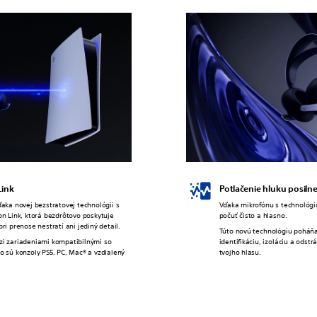
Link
Potlačenie hluku posiln
ďaka novej bezstratovej technológii s
Vďaka mikrofónu s technológio
on Link, ktorá bezdrôtovo poskytuje
počuť čisto a hlasno.
pri prenose nestratí ani jediný detail.
Túto novú technológiu poháňa
zi zariadeniami kompatibilnými so
identifikáciu, izoláciu a ods
o sú konzoly PS5, PC, Mac® a vzdialený
tvojho hlasu.