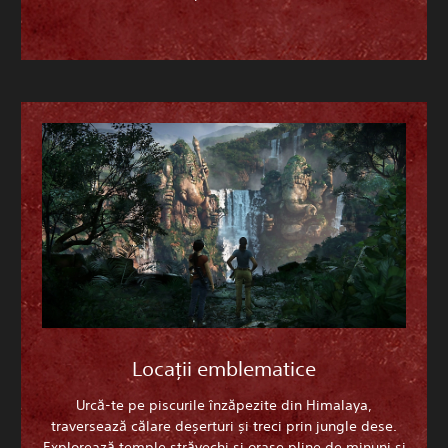
Locații emblematice
Urcă-te pe piscurile înzăpezite din Himalaya,
traversează călare deșerturi și treci prin jungle dese.
Explorează temple străvechi și orașe pline de minuni și