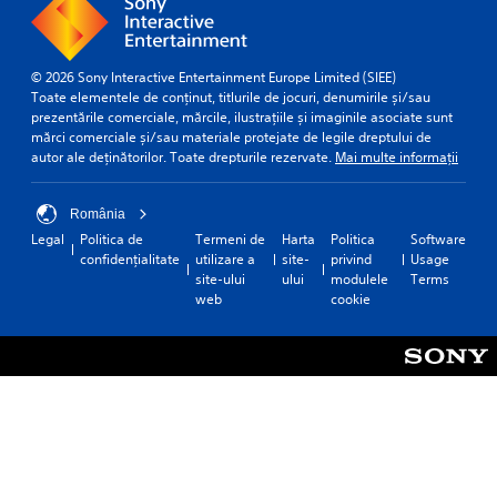
© 2026 Sony Interactive Entertainment Europe Limited (SIEE)
Toate elementele de conținut, titlurile de jocuri, denumirile și/sau
prezentările comerciale, mărcile, ilustrațiile și imaginile asociate sunt
mărci comerciale și/sau materiale protejate de legile dreptului de
autor ale deținătorilor. Toate drepturile rezervate.
Mai multe informații
România
Legal
Politica de
Termeni de
Harta
Politica
Software
confidențialitate
utilizare a
site-
privind
Usage
site-ului
ului
modulele
Terms
web
cookie