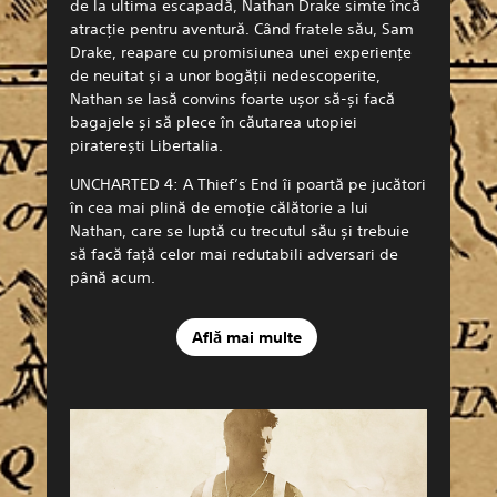
de la ultima escapadă, Nathan Drake simte încă
atracție pentru aventură. Când fratele său, Sam
Drake, reapare cu promisiunea unei experiențe
de neuitat și a unor bogății nedescoperite,
Nathan se lasă convins foarte ușor să-și facă
bagajele și să plece în căutarea utopiei
piraterești Libertalia.
UNCHARTED 4: A Thief’s End îi poartă pe jucători
în cea mai plină de emoție călătorie a lui
Nathan, care se luptă cu trecutul său și trebuie
să facă față celor mai redutabili adversari de
până acum.
Află mai multe