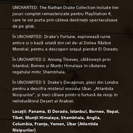
UNCHARTED: The Nathan Drake Collection include trei
jocuri complet remasterizate pentru PlayStation 4,
care te vor purta prin câteva destinații spectaculoase
de pe glob.
În UNCHARTED: Drake’s Fortune, explorează ruine
antice și o bază uitată din cel de-al Doilea Război
Mondial, pentru a descoperi orașul pierdut El Dorado.
În UNCHARTED 2: Among Thieves, călătorești prin
Istanbul, Borneo și Munții Himalaya în căutarea
regatului mitic Shambhala.
În UNCHARTED 3: Drake’s Deception, pleci din Londra
pentru a descifra misterul orașului Ubar, „Atlantida
Nisipurilor”, și treci călare printr-o furtună de nisip în
neîndurătorul Deșert al Arabiei.
Locații: Panama, El Dorado, Istanbul, Borneo, Nepal,
Tibet, Munții Himalaya, Shambhala, Anglia,
Columbia, Franța, Yemen, Ubar (Atlantida
Nisipurilor)