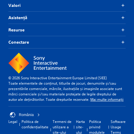
Valori
Asistență
Resurse
Conectare
© 2026 Sony Interactive Entertainment Europe Limited (SIEE)
Toate elementele de conținut, titlurile de jocuri, denumirile și/sau
prezentările comerciale, mărcile, ilustrațiile și imaginile asociate sunt
mărci comerciale și/sau materiale protejate de legile dreptului de
autor ale deținătorilor. Toate drepturile rezervate.
Mai multe informații
România
Legal
Politica de
Termeni de
Harta
Politica
Software
confidențialitate
utilizare a
site-
privind
Usage
site-ului
ului
modulele
Terms