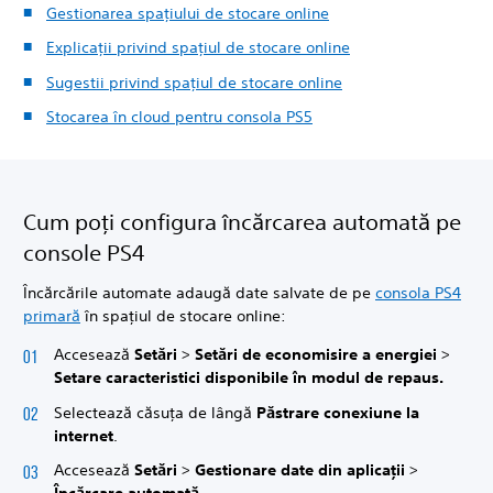
Gestionarea spațiului de stocare online
Explicații privind spațiul de stocare online
Sugestii privind spațiul de stocare online
Stocarea în cloud pentru consola PS5
Cum poți configura încărcarea automată pe
console PS4
Încărcările automate adaugă date salvate de pe
consola PS4
primară
în spațiul de stocare online:
Accesează
Setări
>
Setări de economisire a energiei
>
Setare caracteristici disponibile în modul de repaus.
Selectează căsuța de lângă
Păstrare conexiune la
internet
.
Accesează
Setări
>
Gestionare date din aplicații
>