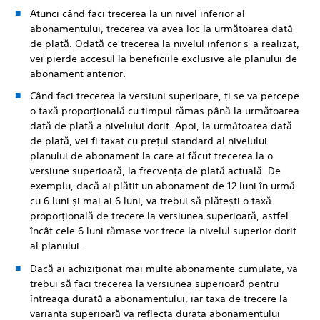
Atunci când faci trecerea la un nivel inferior al
abonamentului, trecerea va avea loc la următoarea dată
de plată. Odată ce trecerea la nivelul inferior s-a realizat,
vei pierde accesul la beneficiile exclusive ale planului de
abonament anterior.
Când faci trecerea la versiuni superioare, ți se va percepe
o taxă proporțională cu timpul rămas până la următoarea
dată de plată a nivelului dorit. Apoi, la următoarea dată
de plată, vei fi taxat cu prețul standard al nivelului
planului de abonament la care ai făcut trecerea la o
versiune superioară, la frecvența de plată actuală. De
exemplu, dacă ai plătit un abonament de 12 luni în urmă
cu 6 luni și mai ai 6 luni, va trebui să plătești o taxă
proporțională de trecere la versiunea superioară, astfel
încât cele 6 luni rămase vor trece la nivelul superior dorit
al planului.
Dacă ai achiziționat mai multe abonamente cumulate, va
trebui să faci trecerea la versiunea superioară pentru
întreaga durată a abonamentului, iar taxa de trecere la
varianta superioară va reflecta durata abonamentului