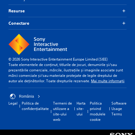
Resurse
Conectare
© 2026 Sony Interactive Entertainment Europe Limited (SIEE)
Toate elementele de conținut, titlurile de jocuri, denumirile și/sau
prezentările comerciale, mărcile, ilustrațiile și imaginile asociate sunt
mărci comerciale și/sau materiale protejate de legile dreptului de
autor ale deținătorilor. Toate drepturile rezervate.
Mai multe informații
România
Legal
Politica de
Termeni de
Harta
Politica
Software
confidențialitate
utilizare a
site-
privind
Usage
site-ului
ului
modulele
Terms
web
cookie