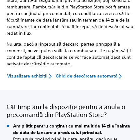
Store, dar te-ai răzgândit în privința achiziției, poți solicita o
rambursare. Rambursările din PlayStation Store pot fi emise
pentru conținutul precomandat, cu condiția ca cererea să fie
făcută înainte de data lansării sau în termen de 14 zile de la
cumpărare, iar conținutul să nu fi început să fie descărcat sau
redat în flux.
Nu uita, dacă ai început să descarci partea principală a
comenzii, nu vei putea solicita o rambursare. Te rugăm să ții
cont de faptul că descărcările se vor face automat dacă sunt
activate descărcările automate.
Vizualizare achiziții
Ghid de descărcare automată
Cât timp am la dispoziție pentru a anula o
precomandă din PlayStation Store?
Am plătit pentru conținut cu mai mult de 14 zile înainte
de data de lansare a produsului principal.
Poți anula oricând până la data lansării, dacă nu ai