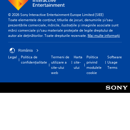
© 2026 Sony Interactive Entertainment Europe Limited (SIEE)
Toate elementele de conținut, titlurile de jocuri, denumirile și/sau
prezentările comerciale, mărcile, ilustrațiile și imaginile asociate sunt
mărci comerciale și/sau materiale protejate de legile dreptului de
autor ale deținătorilor. Toate drepturile rezervate.
Mai multe informații
România
Legal
Politica de
Termeni de
Harta
Politica
Software
confidențialitate
utilizare a
site-
privind
Usage
site-ului
ului
modulele
Terms
web
cookie