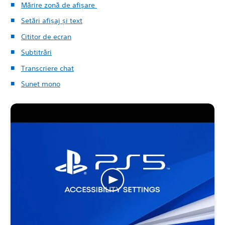
Mărire zonă de afișare
Setări afișaj și text
Cititor de ecran
Subtitrări
Transcriere chat
Sunet mono