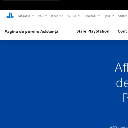
Magazin
PS5
Jocuri
PS Plus
Accesorii
Știri
Asisten
Stare PlayStation
Cont 
Pagina de pornire Asistență
Af
de
P
Află unde