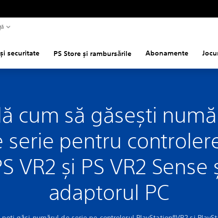
ță
și securitate
Abonamente
Jocu
PS Store și rambursările
lă cum să găsești numă
 serie pentru controler
S VR2 și PS VR2 Sense 
adaptorul PC
 poți găsi numărul de serie pe controlerul PlayStation®VR2 și PlayS