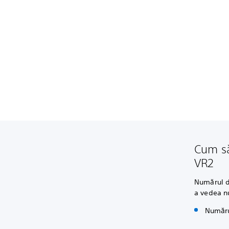
Cum să
VR2
Numărul de
a vedea n
Numărul