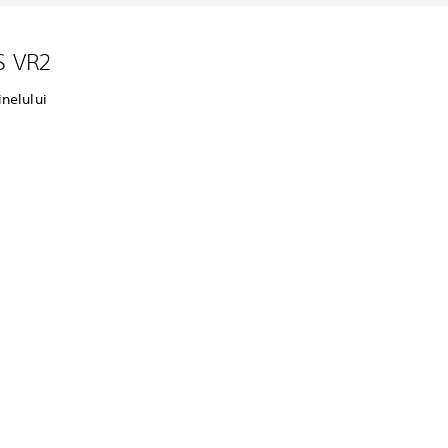
PS VR2
inelului