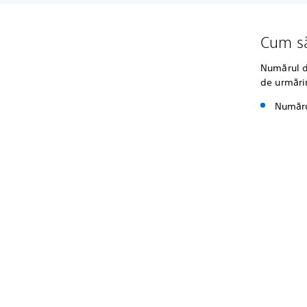
Cum să
Numărul de
de urmărir
Numărul