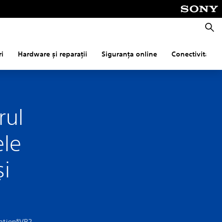
Căuta
ri
Hardware și reparații
Siguranța online
Conectivitate
rul
ele
și
tation®VR2