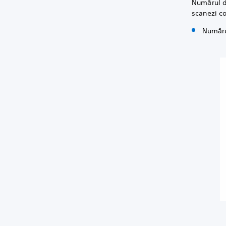
Numărul de
scanezi c
Numărul