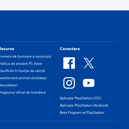
Resurse
Conectare
Termeni de furnizare a serviciului
Politica de anulare PS Store
Clasificări în funcţie de vârstă
Avertisment privind sănătatea
Dezvoltatori
Programul oficial de licențiere
Aplicație PlayStation (iOS)
Aplicație PlayStation (Android)
Beta Program at PlayStation