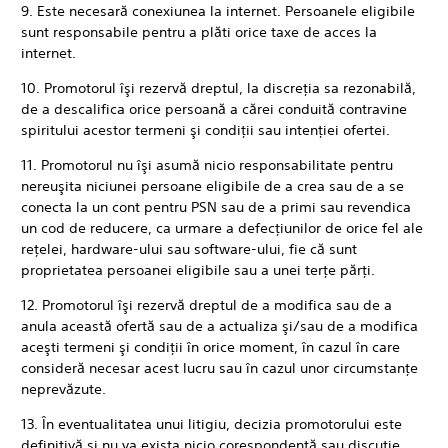
9. Este necesară conexiunea la internet. Persoanele eligibile
sunt responsabile pentru a plăti orice taxe de acces la
internet.
10. Promotorul îşi rezervă dreptul, la discreţia sa rezonabilă,
de a descalifica orice persoană a cărei conduită contravine
spiritului acestor termeni şi condiţii sau intenţiei ofertei.
11. Promotorul nu îşi asumă nicio responsabilitate pentru
nereuşita niciunei persoane eligibile de a crea sau de a se
conecta la un cont pentru PSN sau de a primi sau revendica
un cod de reducere, ca urmare a defecţiunilor de orice fel ale
reţelei, hardware-ului sau software-ului, fie că sunt
proprietatea persoanei eligibile sau a unei terţe părţi.
12. Promotorul îşi rezervă dreptul de a modifica sau de a
anula această ofertă sau de a actualiza şi/sau de a modifica
aceşti termeni şi condiţii în orice moment, în cazul în care
consideră necesar acest lucru sau în cazul unor circumstanţe
neprevăzute.
13. În eventualitatea unui litigiu, decizia promotorului este
definitivă şi nu va exista nicio corespondenţă sau discuţie.