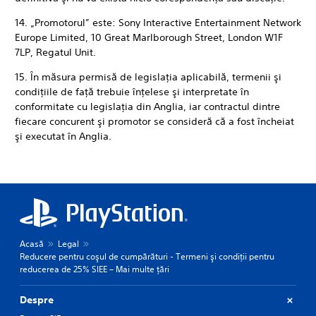
14. „Promotorul” este: Sony Interactive Entertainment Network
Europe Limited, 10 Great Marlborough Street, London W1F
7LP, Regatul Unit.
15. În măsura permisă de legislaţia aplicabilă, termenii şi
condiţiile de faţă trebuie înţelese şi interpretate în
conformitate cu legislaţia din Anglia, iar contractul dintre
fiecare concurent şi promotor se consideră că a fost încheiat
şi executat în Anglia.
Acasă
Legal
Reducere pentru coşul de cumpărături - Termeni şi condiţii pentru
reducerea de 25% SIEE – Mai multe ţări
Despre