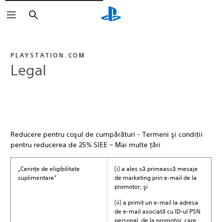
Căutare
PLAYSTATION.COM
Legal
Reducere pentru coşul de cumpărături - Termeni şi condiţii
pentru reducerea de 25% SIEE – Mai multe ţări
„Cerinţe de eligibilitate
(i) a ales să primească mesaje
suplimentare”
de marketing prin e-mail de la
promotor; şi
(ii) a primit un e-mail la adresa
de e-mail asociată cu ID-ul PSN
personal, de la promotor, care