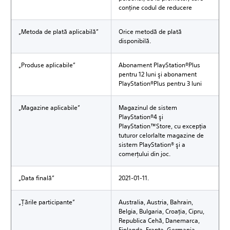
conţine codul de reducere
„Metoda de plată aplicabilă”
Orice metodă de plată
disponibilă.
„Produse aplicabile”
Abonament PlayStation®Plus
pentru 12 luni şi abonament
PlayStation®Plus pentru 3 luni
„Magazine aplicabile”
Magazinul de sistem
PlayStation®4 şi
PlayStation™Store, cu excepţia
tuturor celorlalte magazine de
sistem PlayStation® şi a
comerţului din joc.
„Data finală”
2021-01-11.
„Ţările participante”
Australia, Austria, Bahrain,
Belgia, Bulgaria, Croaţia, Cipru,
Republica Cehă, Danemarca,
Finlanda, Franţa, Germania,