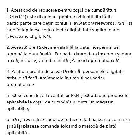
1. Acest cod de reducere pentru coşul de cumpărături
(„Ofertă”) este disponibil pentru rezidenţii din ţările
participante care deţin conturi PlayStation®Network („PSN”) şi
care îndeplinesc cerinţele de eligibilitate suplimentare
(„Persoane eligibile”).
2. Această ofertă devine valabilă la data începerii şi se
termină la data finală. Perioada dintre data începerii şi data
finală, inclusiv, va fi denumită „Perioada promoţională”.
3. Pentru a profita de această ofertă, persoanele eligibile
trebuie să facă următoarele în timpul perioadei
promoţionale:
a. Să se conecteze la contul lor PSN şi să adauge produsele
aplicabile la coşul de cumpărături dintr-un magazin
aplicabil; şi
b. Să îşi revendice codul de reducere la finalizarea comenzii
şi să îşi plaseze comanda folosind o metodă de plată
aplicabilă.