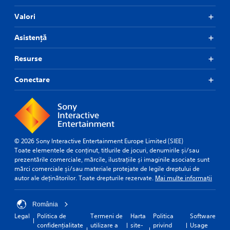
Valori
Asistență
Resurse
Conectare
© 2026 Sony Interactive Entertainment Europe Limited (SIEE)
Toate elementele de conținut, titlurile de jocuri, denumirile și/sau
prezentările comerciale, mărcile, ilustrațiile și imaginile asociate sunt
mărci comerciale și/sau materiale protejate de legile dreptului de
autor ale deținătorilor. Toate drepturile rezervate.
Mai multe informații
România
Legal
Politica de
Termeni de
Harta
Politica
Software
confidențialitate
utilizare a
site-
privind
Usage