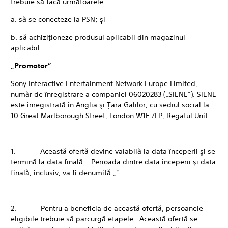
trebuie să facă următoarele:
a. să se conecteze la PSN; şi
b. să achiziţioneze produsul aplicabil din magazinul
aplicabil.
„Promotor”
Sony Interactive Entertainment Network Europe Limited,
număr de înregistrare a companiei 06020283 („SIENE”). SIENE
este înregistrată în Anglia şi Ţara Galilor, cu sediul social la
10 Great Marlborough Street, London W1F 7LP, Regatul Unit.
1. Această ofertă devine valabilă la data începerii şi se
termină la data finală. Perioada dintre data începerii şi data
finală, inclusiv, va fi denumită „”.
2. Pentru a beneficia de această ofertă, persoanele
eligibile trebuie să parcurgă etapele. Această ofertă se