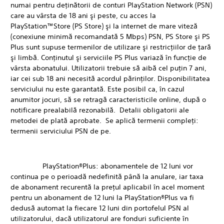
numai pentru deţinătorii de conturi PlayStation Network (PSN)
care au vârsta de 18 ani şi peste, cu acces la
PlayStation™Store (PS Store) şi la internet de mare viteză
(conexiune minimă recomandată 5 Mbps) PSN, PS Store şi PS
Plus sunt supuse termenilor de utilizare şi restricţiilor de ţară
şi limbă. Conţinutul şi serviciile PS Plus variază în funcţie de
vârsta abonatului. Utilizatorii trebuie să aibă cel puţin 7 ani,
iar cei sub 18 ani necesită acordul părinţilor. Disponibilitatea
serviciului nu este garantată. Este posibil ca, în cazul
anumitor jocuri, să se retragă caracteristicile online, după o
notificare prealabilă rezonabilă. Detalii obligatorii ale
metodei de plată aprobate. Se aplică termenii compleţi:
termenii serviciului PSN de pe.
PlayStation®Plus: abonamentele de 12 luni vor
continua pe o perioadă nedefinită până la anulare, iar taxa
de abonament recurentă la preţul aplicabil în acel moment
pentru un abonament de 12 luni la PlayStation®Plus va fi
dedusă automat la fiecare 12 luni din portofelul PSN al
utilizatorului, dacă utilizatorul are fonduri suficiente în