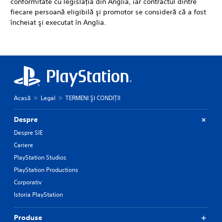
conformitate cu legislaţia din Anglia, iar contractul dintre
fiecare persoană eligibilă şi promotor se consideră că a fost
încheiat şi executat în Anglia.
Acasă
Legal
TERMENI ŞI CONDIŢII
Despre
Despre SIE
Cariere
PlayStation Studios
PlayStation Productions
Corporativ
Istoria PlayStation
Produse