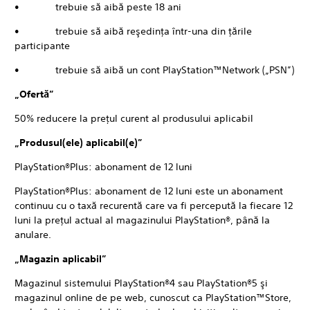
• trebuie să aibă peste 18 ani
• trebuie să aibă reşedinţa într-una din ţările
participante
• trebuie să aibă un cont PlayStation™Network („PSN”)
„Ofertă”
50% reducere la preţul curent al produsului aplicabil
„Produsul(ele) aplicabil(e)”
PlayStation®Plus: abonament de 12 luni
PlayStation®Plus: abonament de 12 luni este un abonament
continuu cu o taxă recurentă care va fi percepută la fiecare 12
luni la preţul actual al magazinului PlayStation®, până la
anulare.
„Magazin aplicabil”
Magazinul sistemului PlayStation®4 sau PlayStation®5 şi
magazinul online de pe web, cunoscut ca PlayStation™Store,