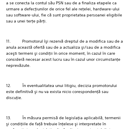
a se conecta la contul său PSN sau de a finaliza etapele ca
urmare a defecţiunilor de orice fel ale reţelei, hardware-ului
sau software-ului, fie că sunt proprietatea persoanei eligibile
sau a unei terţe părţi.
11. Promotorul îşi rezervă dreptul de a modifica sau de a
anula această ofertă sau de a actualiza şi/sau de a modifica
aceşti termeni şi condiţii în orice moment, în cazul în care
consideră necesar acest lucru sau în cazul unor circumstanţe
neprevăzute.
12. În eventualitatea unui litigiu, decizia promotorului
este definitivă şi nu va exista nicio corespondenţă sau
discuţie.
13. În măsura permisă de legislaţia aplicabilă, termenii
şi condiţiile de faţă trebuie înţelese şi interpretate în