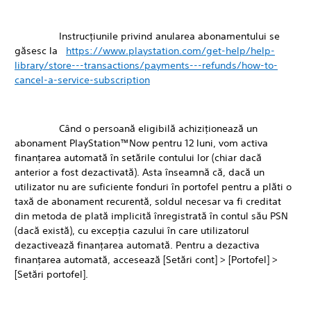
Instrucţiunile privind anularea abonamentului se
găsesc la
https://www.playstation.com/get-help/help-
library/store---transactions/payments---refunds/how-to-
cancel-a-service-subscription
Când o persoană eligibilă achiziţionează un
abonament PlayStation™Now pentru 12 luni, vom activa
finanţarea automată în setările contului lor (chiar dacă
anterior a fost dezactivată). Asta înseamnă că, dacă un
utilizator nu are suficiente fonduri în portofel pentru a plăti o
taxă de abonament recurentă, soldul necesar va fi creditat
din metoda de plată implicită înregistrată în contul său PSN
(dacă există), cu excepţia cazului în care utilizatorul
dezactivează finanţarea automată. Pentru a dezactiva
finanţarea automată, accesează [Setări cont] > [Portofel] >
[Setări portofel].