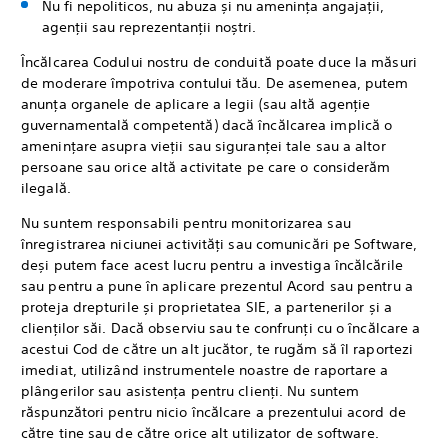
Nu fi nepoliticos, nu abuza și nu amenința angajații,
agenții sau reprezentanții noștri.
Încălcarea Codului nostru de conduită poate duce la măsuri
de moderare împotriva contului tău. De asemenea, putem
anunța organele de aplicare a legii (sau altă agenție
guvernamentală competentă) dacă încălcarea implică o
amenințare asupra vieții sau siguranței tale sau a altor
persoane sau orice altă activitate pe care o considerăm
ilegală.
Nu suntem responsabili pentru monitorizarea sau
înregistrarea niciunei activități sau comunicări pe Software,
deși putem face acest lucru pentru a investiga încălcările
sau pentru a pune în aplicare prezentul Acord sau pentru a
proteja drepturile și proprietatea SIE, a partenerilor și a
clienților săi. Dacă observiu sau te confrunți cu o încălcare a
acestui Cod de către un alt jucător, te rugăm să îl raportezi
imediat, utilizând instrumentele noastre de raportare a
plângerilor sau asistența pentru clienți. Nu suntem
răspunzători pentru nicio încălcare a prezentului acord de
către tine sau de către orice alt utilizator de software.