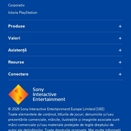
Corporativ
Istoria PlayStation
Produse
Valori
Asistență
Resurse
Conectare
© 2026 Sony Interactive Entertainment Europe Limited (SIEE)
Toate elementele de conținut, titlurile de jocuri, denumirile și/sau
prezentările comerciale, mărcile, ilustrațiile și imaginile asociate sunt
mărci comerciale și/sau materiale protejate de legile dreptului de
autor ale deținătorilor. Toate drepturile rezervate.
Mai multe informații