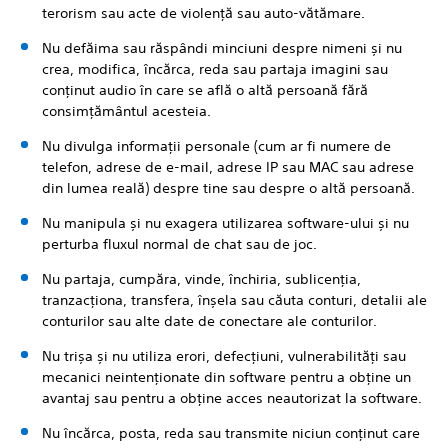
terorism sau acte de violență sau auto-vătămare.
Nu defăima sau răspândi minciuni despre nimeni și nu
crea, modifica, încărca, reda sau partaja imagini sau
conținut audio în care se află o altă persoană fără
consimțământul acesteia.
Nu divulga informații personale (cum ar fi numere de
telefon, adrese de e-mail, adrese IP sau MAC sau adrese
din lumea reală) despre tine sau despre o altă persoană.
Nu manipula și nu exagera utilizarea software-ului și nu
perturba fluxul normal de chat sau de joc.
Nu partaja, cumpăra, vinde, închiria, sublicenția,
tranzacționa, transfera, înșela sau căuta conturi, detalii ale
conturilor sau alte date de conectare ale conturilor.
Nu trișa și nu utiliza erori, defecțiuni, vulnerabilități sau
mecanici neintenționate din software pentru a obține un
avantaj sau pentru a obține acces neautorizat la software.
Nu încărca, posta, reda sau transmite niciun conținut care