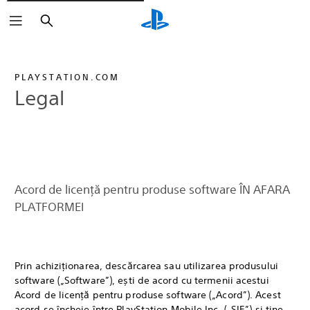
Căutare
PLAYSTATION.COM
Legal
Acord de licență pentru produse software ÎN AFARA
PLATFORMEI
Prin achiziționarea, descărcarea sau utilizarea produsului
software („Software”), ești de acord cu termenii acestui
Acord de licență pentru produse software („Acord”). Acest
acord se încheie între PlayStation Mobile Inc. („SIE”) și tine.