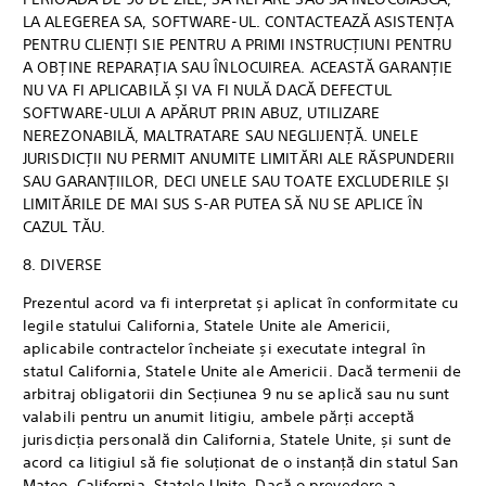
LA ALEGEREA SA, SOFTWARE-UL. CONTACTEAZĂ ASISTENȚA
PENTRU CLIENȚI SIE PENTRU A PRIMI INSTRUCȚIUNI PENTRU
A OBȚINE REPARAȚIA SAU ÎNLOCUIREA. ACEASTĂ GARANȚIE
NU VA FI APLICABILĂ ȘI VA FI NULĂ DACĂ DEFECTUL
SOFTWARE-ULUI A APĂRUT PRIN ABUZ, UTILIZARE
NEREZONABILĂ, MALTRATARE SAU NEGLIJENȚĂ. UNELE
JURISDICȚII NU PERMIT ANUMITE LIMITĂRI ALE RĂSPUNDERII
SAU GARANȚIILOR, DECI UNELE SAU TOATE EXCLUDERILE ȘI
LIMITĂRILE DE MAI SUS S-AR PUTEA SĂ NU SE APLICE ÎN
CAZUL TĂU.
8. DIVERSE
Prezentul acord va fi interpretat și aplicat în conformitate cu
legile statului California, Statele Unite ale Americii,
aplicabile contractelor încheiate și executate integral în
statul California, Statele Unite ale Americii. Dacă termenii de
arbitraj obligatorii din Secțiunea 9 nu se aplică sau nu sunt
valabili pentru un anumit litigiu, ambele părți acceptă
jurisdicția personală din California, Statele Unite, și sunt de
acord ca litigiul să fie soluționat de o instanță din statul San
Mateo, California, Statele Unite. Dacă o prevedere a