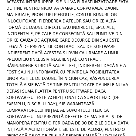
ACEASTĂ ÎNTRERUPERE. SIE NU VA FI RĂSPUNZĂTOARE FAȚĂ
DE TINE PENTRU NICIO VĂTĂMARE CORPORALĂ, DAUNE
MATERIALE, PROFITURI PIERDUTE, COSTUL BUNURILOR
ÎNLOCUITOARE, PIERDEREA DATELOR SAU ORICE ALTĂ
FORMĂ DE DAUNE DIRECTE SAU INDIRECTE, SPECIALE,
INCIDENTALE, PE CALE DE CONSECINȚĂ SAU PUNITIVE DIN
ORICE CAUZĂ DE ACȚIUNE CARE DECURGE DIN SAU ESTE
LEGATĂ DE PREZENTUL CONTRACT SAU DE SOFTWARE,
INDIFERENT DACĂ ACESTEA SURVIN CA URMARE A UNUI
PREJUDICIU (INCLUSIV NEGLIJENȚĂ), CONTRACT,
RĂSPUNDERE STRICTĂ SAU ALTFEL, INDIFERENT DACĂ SIE A
FOST SAU NU INFORMATĂ CU PRIVIRE LA POSIBILITATEA
UNOR ASTFEL DE DAUNE. ÎN NICIUN CAZ, RĂSPUNDEREA
TOTALĂ A SIE FAȚĂ DE TINE PENTRU TOATE DAUNELE NU VA
DEPĂȘI SUMA PLĂTITĂ PENTRU SOFTWARE. DACĂ
SOFTWARE-UL ESTE ACHIZIȚIONAT CA SUPORT FIZIC (DE
EXEMPLU, DISC BLU-RAY), SIE GARANTEAZĂ
CUMPĂRĂTORULUI INIȚIAL AL SUPORTULUI FIZIC CĂ
SOFTWARE-UL NU PREZINTĂ DEFECTE DE MATERIAL ȘI DE
MANOPERĂ PENTRU O PERIOADĂ DE 90 DE ZILE DE LA DATA
INIȚIALĂ A ACHIZIȚIONĂRII. SIE ESTE DE ACORD, PENTRU O
PERIOADĂ DE 90 DE ZILE, SĂ REPARE SAU SĂ ÎNLOCUIASCĂ,