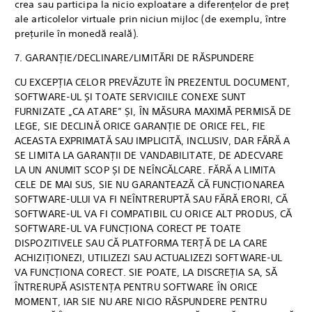
crea sau participa la nicio exploatare a diferențelor de preț
ale articolelor virtuale prin niciun mijloc (de exemplu, între
prețurile în monedă reală).
7. GARANȚIE/DECLINARE/LIMITĂRI DE RĂSPUNDERE
CU EXCEPȚIA CELOR PREVĂZUTE ÎN PREZENTUL DOCUMENT,
SOFTWARE-UL ȘI TOATE SERVICIILE CONEXE SUNT
FURNIZATE „CA ATARE” ȘI, ÎN MĂSURA MAXIMĂ PERMISĂ DE
LEGE, SIE DECLINĂ ORICE GARANȚIE DE ORICE FEL, FIE
ACEASTA EXPRIMATĂ SAU IMPLICITĂ, INCLUSIV, DAR FĂRĂ A
SE LIMITA LA GARANȚII DE VANDABILITATE, DE ADECVARE
LA UN ANUMIT SCOP ȘI DE NEÎNCĂLCARE. FĂRĂ A LIMITA
CELE DE MAI SUS, SIE NU GARANTEAZĂ CĂ FUNCȚIONAREA
SOFTWARE-ULUI VA FI NEÎNTRERUPTĂ SAU FĂRĂ ERORI, CĂ
SOFTWARE-UL VA FI COMPATIBIL CU ORICE ALT PRODUS, CĂ
SOFTWARE-UL VA FUNCȚIONA CORECT PE TOATE
DISPOZITIVELE SAU CĂ PLATFORMA TERȚĂ DE LA CARE
ACHIZIȚIONEZI, UTILIZEZI SAU ACTUALIZEZI SOFTWARE-UL
VA FUNCȚIONA CORECT. SIE POATE, LA DISCREȚIA SA, SĂ
ÎNTRERUPĂ ASISTENȚA PENTRU SOFTWARE ÎN ORICE
MOMENT, IAR SIE NU ARE NICIO RĂSPUNDERE PENTRU