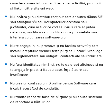
caracter comercial, cum ar fi reclame, solicitări, promoții
și linkuri către site-uri web.
Nu încărca și nu distribui conținut care ar putea dăuna SIE
sau afiliaților săi sau licențiatorilor acestora sau
jucătorilor, cum ar fi orice cod sau virus care ar putea
deteriora, modifica sau modifica orice proprietate sau
interfera cu utilizarea software-ului.
Nu te angaja în, nu promova și nu facilita activități care
încalcă drepturile vreunei terțe părți sau încalcă vreo lege
sau reglementare sau obligații contractuale sau fiduciare.
Nu fura identitatea nimănui, nu te da drept altcineva și nu
te angaja în practici frauduloase, înșelătoare sau
înșelătoare.
Nu crea un cont sau un ID online pentru Software care
încalcă acest Cod de conduită.
Nu trimite rapoarte false de hărțuire și nu abuza sistemul
de raportare a hărțuirilor.