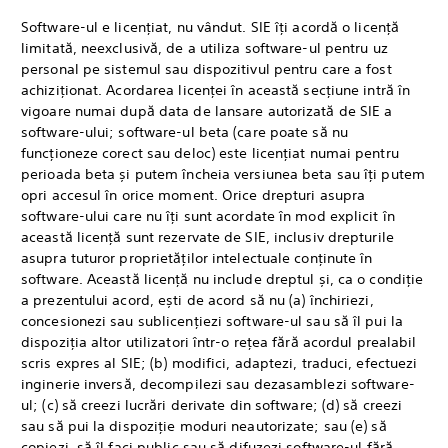
Software-ul e licențiat, nu vândut. SIE îți acordă o licență
limitată, neexclusivă, de a utiliza software-ul pentru uz
personal pe sistemul sau dispozitivul pentru care a fost
achiziționat. Acordarea licenței în această secțiune intră în
vigoare numai după data de lansare autorizată de SIE a
software-ului; software-ul beta (care poate să nu
funcționeze corect sau deloc) este licențiat numai pentru
perioada beta și putem încheia versiunea beta sau îți putem
opri accesul în orice moment. Orice drepturi asupra
software-ului care nu îți sunt acordate în mod explicit în
această licență sunt rezervate de SIE, inclusiv drepturile
asupra tuturor proprietăților intelectuale conținute în
software. Această licență nu include dreptul și, ca o condiție
a prezentului acord, ești de acord să nu (a) închiriezi,
concesionezi sau sublicențiezi software-ul sau să îl pui la
dispoziția altor utilizatori într-o rețea fără acordul prealabil
scris expres al SIE; (b) modifici, adaptezi, traduci, efectuezi
inginerie inversă, decompilezi sau dezasamblezi software-
ul; (c) să creezi lucrări derivate din software; (d) să creezi
sau să pui la dispoziție moduri neautorizate; sau (e) să
copiezi, să îl faci public sau să difuzezi software-ul fără