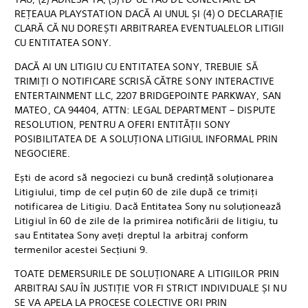
REȚEAUA PLAYSTATION DACĂ AI UNUL ȘI (4) O DECLARAȚIE
CLARĂ CĂ NU DOREȘTI ARBITRAREA EVENTUALELOR LITIGII
CU ENTITATEA SONY.
DACĂ AI UN LITIGIU CU ENTITATEA SONY, TREBUIE SĂ
TRIMIȚI O NOTIFICARE SCRISĂ CĂTRE SONY INTERACTIVE
ENTERTAINMENT LLC, 2207 BRIDGEPOINTE PARKWAY, SAN
MATEO, CA 94404, ATTN: LEGAL DEPARTMENT – DISPUTE
RESOLUTION, PENTRU A OFERI ENTITĂȚII SONY
POSIBILITATEA DE A SOLUȚIONA LITIGIUL INFORMAL PRIN
NEGOCIERE.
Ești de acord să negociezi cu bună credință soluționarea
Litigiului, timp de cel puțin 60 de zile după ce trimiți
notificarea de Litigiu. Dacă Entitatea Sony nu soluționează
Litigiul în 60 de zile de la primirea notificării de litigiu, tu
sau Entitatea Sony aveți dreptul la arbitraj conform
termenilor acestei Secțiuni 9.
TOATE DEMERSURILE DE SOLUȚIONARE A LITIGIILOR PRIN
ARBITRAJ SAU ÎN JUSTIȚIE VOR FI STRICT INDIVIDUALE ȘI NU
SE VA APELA LA PROCESE COLECTIVE ORI PRIN