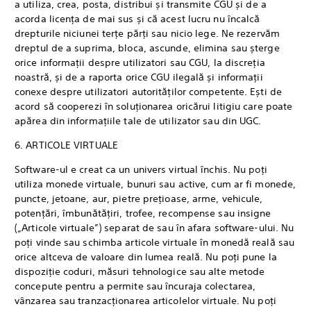
a utiliza, crea, posta, distribui și transmite CGU și de a
acorda licența de mai sus și că acest lucru nu încalcă
drepturile niciunei terțe părți sau nicio lege. Ne rezervăm
dreptul de a suprima, bloca, ascunde, elimina sau șterge
orice informații despre utilizatori sau CGU, la discreția
noastră, și de a raporta orice CGU ilegală și informații
conexe despre utilizatori autorităților competente. Ești de
acord să cooperezi în soluționarea oricărui litigiu care poate
apărea din informațiile tale de utilizator sau din UGC.
6. ARTICOLE VIRTUALE
Software-ul e creat ca un univers virtual închis. Nu poți
utiliza monede virtuale, bunuri sau active, cum ar fi monede,
puncte, jetoane, aur, pietre prețioase, arme, vehicule,
potențări, îmbunătățiri, trofee, recompense sau insigne
(„Articole virtuale”) separat de sau în afara software-ului. Nu
poți vinde sau schimba articole virtuale în monedă reală sau
orice altceva de valoare din lumea reală. Nu poți pune la
dispoziție coduri, măsuri tehnologice sau alte metode
concepute pentru a permite sau încuraja colectarea,
vânzarea sau tranzacționarea articolelor virtuale. Nu poți