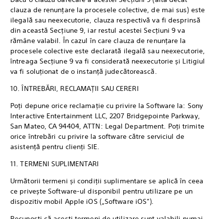
clauza de renunțare la procesele colective, de mai sus) este
ilegală sau neexecutorie, clauza respectivă va fi desprinsă
din această Secțiune 9, iar restul acestei Secțiuni 9 va
rămâne valabil. În cazul în care clauza de renunțare la
procesele colective este declarată ilegală sau neexecutorie,
întreaga Secțiune 9 va fi considerată neexecutorie și Litigiul
va fi soluționat de o instanță judecătorească.
10. ÎNTREBĂRI, RECLAMAȚII SAU CERERI
Poți depune orice reclamație cu privire la Software la: Sony
Interactive Entertainment LLC, 2207 Bridgepointe Parkway,
San Mateo, CA 94404, ATTN: Legal Department. Poți trimite
orice întrebări cu privire la software către serviciul de
asistență pentru clienți SIE.
11. TERMENI SUPLIMENTARI
Următorii termeni și condiții suplimentare se aplică în ceea
ce privește Software-ul disponibil pentru utilizare pe un
dispozitiv mobil Apple iOS („Software iOS”).
Recunoști că acești termeni de utilizare sunt valabili numai