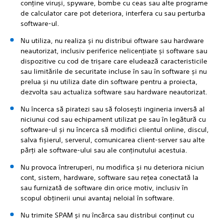
conține viruși, spyware, bombe cu ceas sau alte programe
de calculator care pot deteriora, interfera cu sau perturba
software-ul.
Nu utiliza, nu realiza și nu distribui oftware sau hardware
neautorizat, inclusiv periferice nelicențiate și software sau
dispozitive cu cod de trișare care eludează caracteristicile
sau limitările de securitate incluse în sau în software și nu
prelua și nu utiliza date din software pentru a proiecta,
dezvolta sau actualiza software sau hardware neautorizat.
Nu încerca să piratezi sau să folosești ingineria inversă al
niciunui cod sau echipament utilizat pe sau în legătură cu
software-ul și nu încerca să modifici clientul online, discul,
salva fișierul, serverul, comunicarea client-server sau alte
părți ale software-ului sau ale conținutului acestuia.
Nu provoca întreruperi, nu modifica și nu deteriora niciun
cont, sistem, hardware, software sau rețea conectată la
sau furnizată de software din orice motiv, inclusiv în
scopul obținerii unui avantaj neloial în software.
Nu trimite SPAM și nu încărca sau distribui conținut cu