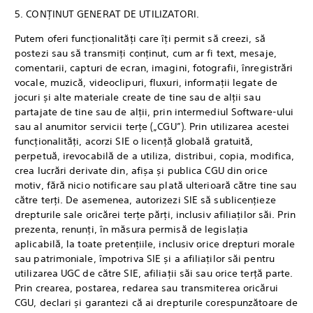
5. CONȚINUT GENERAT DE UTILIZATORI.
Putem oferi funcționalități care îți permit să creezi, să
postezi sau să transmiți conținut, cum ar fi text, mesaje,
comentarii, capturi de ecran, imagini, fotografii, înregistrări
vocale, muzică, videoclipuri, fluxuri, informații legate de
jocuri și alte materiale create de tine sau de alții sau
partajate de tine sau de alții, prin intermediul Software-ului
sau al anumitor servicii terțe („CGU”). Prin utilizarea acestei
funcționalități, acorzi SIE o licență globală gratuită,
perpetuă, irevocabilă de a utiliza, distribui, copia, modifica,
crea lucrări derivate din, afișa și publica CGU din orice
motiv, fără nicio notificare sau plată ulterioară către tine sau
către terți. De asemenea, autorizezi SIE să sublicențieze
drepturile sale oricărei terțe părți, inclusiv afiliaților săi. Prin
prezenta, renunți, în măsura permisă de legislația
aplicabilă, la toate pretențiile, inclusiv orice drepturi morale
sau patrimoniale, împotriva SIE și a afiliaților săi pentru
utilizarea UGC de către SIE, afiliații săi sau orice terță parte.
Prin crearea, postarea, redarea sau transmiterea oricărui
CGU, declari și garantezi că ai drepturile corespunzătoare de