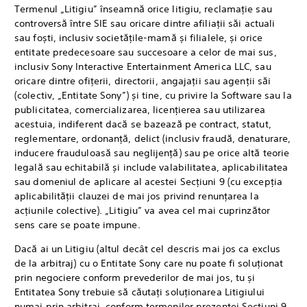
Termenul „Litigiu” înseamnă orice litigiu, reclamație sau
controversă între SIE sau oricare dintre afiliații săi actuali
sau foști, inclusiv societățile-mamă și filialele, și orice
entitate predecesoare sau succesoare a celor de mai sus,
inclusiv Sony Interactive Entertainment America LLC, sau
oricare dintre ofițerii, directorii, angajații sau agenții săi
(colectiv, „Entitate Sony”) și tine, cu privire la Software sau la
publicitatea, comercializarea, licențierea sau utilizarea
acestuia, indiferent dacă se bazează pe contract, statut,
reglementare, ordonanță, delict (inclusiv fraudă, denaturare,
inducere frauduloasă sau neglijență) sau pe orice altă teorie
legală sau echitabilă și include valabilitatea, aplicabilitatea
sau domeniul de aplicare al acestei Secțiuni 9 (cu excepția
aplicabilității clauzei de mai jos privind renunțarea la
acțiunile colective). „Litigiu” va avea cel mai cuprinzător
sens care se poate impune.
Dacă ai un Litigiu (altul decât cel descris mai jos ca exclus
de la arbitraj) cu o Entitate Sony care nu poate fi soluționat
prin negociere conform prevederilor de mai jos, tu și
Entitatea Sony trebuie să căutați soluționarea Litigiului
numai prin arbitraj, conform termenilor prezentei Secțiuni 9,