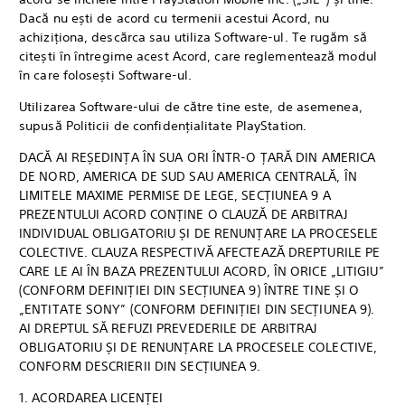
Dacă nu ești de acord cu termenii acestui Acord, nu
achiziționa, descărca sau utiliza Software-ul. Te rugăm să
citești în întregime acest Acord, care reglementează modul
în care folosești Software-ul.
Utilizarea Software-ului de către tine este, de asemenea,
supusă Politicii de confidențialitate PlayStation.
DACĂ AI REȘEDINȚA ÎN SUA ORI ÎNTR-O ȚARĂ DIN AMERICA
DE NORD, AMERICA DE SUD SAU AMERICA CENTRALĂ, ÎN
LIMITELE MAXIME PERMISE DE LEGE, SECȚIUNEA 9 A
PREZENTULUI ACORD CONȚINE O CLAUZĂ DE ARBITRAJ
INDIVIDUAL OBLIGATORIU ȘI DE RENUNȚARE LA PROCESELE
COLECTIVE. CLAUZA RESPECTIVĂ AFECTEAZĂ DREPTURILE PE
CARE LE AI ÎN BAZA PREZENTULUI ACORD, ÎN ORICE „LITIGIU”
(CONFORM DEFINIȚIEI DIN SECȚIUNEA 9) ÎNTRE TINE ȘI O
„ENTITATE SONY” (CONFORM DEFINIȚIEI DIN SECȚIUNEA 9).
AI DREPTUL SĂ REFUZI PREVEDERILE DE ARBITRAJ
OBLIGATORIU ȘI DE RENUNȚARE LA PROCESELE COLECTIVE,
CONFORM DESCRIERII DIN SECȚIUNEA 9.
1. ACORDAREA LICENȚEI