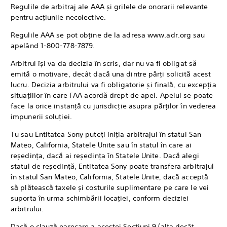
Regulile de arbitraj ale AAA și grilele de onorarii relevante
pentru acțiunile necolective.
Regulile AAA se pot obține de la adresa www.adr.org sau
apelând 1-800-778-7879.
Arbitrul își va da decizia în scris, dar nu va fi obligat să
emită o motivare, decât dacă una dintre părți solicită acest
lucru. Decizia arbitrului va fi obligatorie și finală, cu excepția
situațiilor în care FAA acordă drept de apel. Apelul se poate
face la orice instanță cu jurisdicție asupra părților în vederea
impunerii soluției.
Tu sau Entitatea Sony puteți iniția arbitrajul în statul San
Mateo, California, Statele Unite sau în statul în care ai
reședința, dacă ai reședința în Statele Unite. Dacă alegi
statul de reședință, Entitatea Sony poate transfera arbitrajul
în statul San Mateo, California, Statele Unite, dacă acceptă
să plătească taxele și costurile suplimentare pe care le vei
suporta în urma schimbării locației, conform deciziei
arbitrului.
Dacă o clauză oarecare a acestei Secțiuni 9 (alta decât