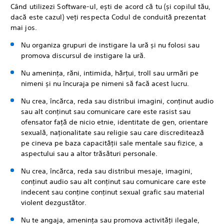
Când utilizezi Software-ul, ești de acord că tu (și copilul tău,
dacă este cazul) veți respecta Codul de conduită prezentat
mai jos.
Nu organiza grupuri de instigare la ură și nu folosi sau
promova discursul de instigare la ură.
Nu amenința, răni, intimida, hărțui, troll sau urmări pe
nimeni și nu încuraja pe nimeni să facă acest lucru.
Nu crea, încărca, reda sau distribui imagini, conținut audio
sau alt conținut sau comunicare care este rasist sau
ofensator față de nicio etnie, identitate de gen, orientare
sexuală, naționalitate sau religie sau care discreditează
pe cineva pe baza capacității sale mentale sau fizice, a
aspectului sau a altor trăsături personale.
Nu crea, încărca, reda sau distribui mesaje, imagini,
conținut audio sau alt conținut sau comunicare care este
indecent sau conține conținut sexual grafic sau material
violent dezgustător.
Nu te angaja, amenința sau promova activități ilegale,