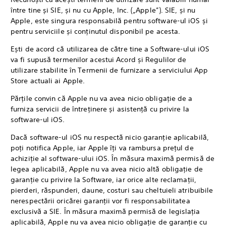
între tine și SIE, și nu cu Apple, Inc. („Apple”). SIE, și nu
Apple, este singura responsabilă pentru software-ul iOS și
pentru serviciile și conținutul disponibil pe acesta.
Ești de acord că utilizarea de către tine a Software-ului iOS
va fi supusă termenilor acestui Acord și Regulilor de
utilizare stabilite în Termenii de furnizare a serviciului App
Store actuali ai Apple.
Părțile convin că Apple nu va avea nicio obligație de a
furniza servicii de întreținere și asistență cu privire la
software-ul iOS.
Dacă software-ul iOS nu respectă nicio garanție aplicabilă,
poți notifica Apple, iar Apple îți va rambursa prețul de
achiziție al software-ului iOS. În măsura maximă permisă de
legea aplicabilă, Apple nu va avea nicio altă obligație de
garanție cu privire la Software, iar orice alte reclamații,
pierderi, răspunderi, daune, costuri sau cheltuieli atribuibile
nerespectării oricărei garanții vor fi responsabilitatea
exclusivă a SIE. În măsura maximă permisă de legislația
aplicabilă, Apple nu va avea nicio obligație de garanție cu