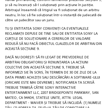
și să nu încercați să-l soluționați prin acțiune în justiție.
Arbitrajul înseamnă că litigiul va fi soluționat de un arbitru
neutru, în loc să fie soluționat într-o instanță de judecată de
către un judecător sau un juriu.
TU ȘI ENTITATEA SONY CONVENIȚI CA EVENTUALELE
RECLAMAȚII DEPUSE DE TINE SAU DE ENTITATEA SONY LA
CURȚILE DE SOLUȚIONARE A CERERILOR DE VALOARE
REDUSĂ SĂ NU FACĂ OBIECTUL CLAUZELOR DE ARBITRAJ DIN
ACEASTĂ SECȚIUNE 9.
DACĂ NU DOREȘTI SĂ FII LEGAT DE PREVEDERILE DE
ARBITRAJ OBLIGATORIU ȘI RENUNȚAREA LA ACȚIUNI
COLECTIVE DIN ACEASTĂ SECȚIUNE 9, TREBUIE SĂ
INFORMEZI SIE ÎN SCRIS, ÎN TERMEN DE 30 DE ZILE DE LA
DATA PRIMEI ACHIZIȚII SAU DESCĂRCĂRI A SOFTWARE-ULUI
(ORICARE ESTE MAI DEVREME). NOTIFICAREA TA SCRISĂ
TREBUIE TRIMISĂ CĂTRE SONY INTERACTIVE
ENTERTAINMENT LLC, 2207 BRIDGEPOINTE PARKWAY, SAN
MATEO, CA 94404, STATELE UNITE, ATTN: LEGAL
DEPARTMENT - WAIVER ȘI TREBUIE SĂ INCLUDĂ: (1) NUMELE
TĂU, (2) ADRESA TA, (3) ID-UL TĂU DE CONECTARE LA