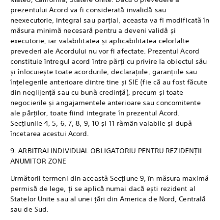
prezentului Acord va fi considerată invalidă sau
neexecutorie, integral sau parțial, aceasta va fi modificată în
măsura minimă necesară pentru a deveni validă și
executorie, iar valabilitatea și aplicabilitatea celorlalte
prevederi ale Acordului nu vor fi afectate. Prezentul Acord
constituie întregul acord între părți cu privire la obiectul său
și înlocuiește toate acordurile, declarațiile, garanțiile sau
înțelegerile anterioare dintre tine și SIE (fie că au fost făcute
din neglijență sau cu bună credință), precum și toate
negocierile și angajamentele anterioare sau concomitente
ale părților, toate fiind integrate în prezentul Acord.
Secțiunile 4, 5, 6, 7, 8, 9, 10 și 11 rămân valabile și după
încetarea acestui Acord.
9. ARBITRAJ INDIVIDUAL OBLIGATORIU PENTRU REZIDENȚII
ANUMITOR ZONE
Următorii termeni din această Secțiune 9, în măsura maximă
permisă de lege, ți se aplică numai dacă ești rezident al
Statelor Unite sau al unei țări din America de Nord, Centrală
sau de Sud.