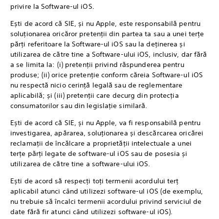
privire la Software-ul iOS.
Ești de acord că SIE, și nu Apple, este responsabilă pentru
soluționarea oricăror pretenții din partea ta sau a unei terțe
părți referitoare la Software-ul iOS sau la deținerea și
utilizarea de către tine a Software-ului iOS, inclusiv, dar fără
a se limita la: (i) pretenții privind răspunderea pentru
produse; (ii) orice pretenție conform căreia Software-ul iOS
nu respectă nicio cerință legală sau de reglementare
aplicabilă; și (iii) pretenții care decurg din protecția
consumatorilor sau din legislație similară.
Ești de acord că SIE, și nu Apple, va fi responsabilă pentru
investigarea, apărarea, soluționarea și descărcarea oricărei
reclamații de încălcare a proprietății intelectuale a unei
terțe părți legate de software-ul iOS sau de posesia și
utilizarea de către tine a software-ului iOS.
Ești de acord să respecți toți termenii acordului terț
aplicabil atunci când utilizezi software-ul iOS (de exemplu,
nu trebuie să încalci termenii acordului privind serviciul de
date fără fir atunci când utilizezi software-ul iOS).