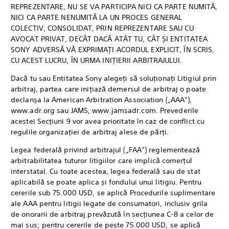
REPREZENTARE, NU SE VA PARTICIPA NICI CA PARTE NUMITĂ,
NICI CA PARTE NENUMITĂ LA UN PROCES GENERAL
COLECTIV, CONSOLIDAT, PRIN REPREZENTARE SAU CU
AVOCAT PRIVAT, DECÂT DACĂ ATÂT TU, CÂT ȘI ENTITATEA
SONY ADVERSĂ VĂ EXPRIMAȚI ACORDUL EXPLICIT, ÎN SCRIS,
CU ACEST LUCRU, ÎN URMA INIȚIERII ARBITRAJULUI.
Dacă tu sau Entitatea Sony alegeți să soluționați Litigiul prin
arbitraj, partea care inițiază demersul de arbitraj o poate
declanșa la American Arbitration Association („AAA”),
www.adr.org sau JAMS, www.jamsadr.com. Prevederile
acestei Secțiuni 9 vor avea prioritate în caz de conflict cu
regulile organizației de arbitraj alese de părți.
Legea federală privind arbitrajul („FAA”) reglementează
arbitrabilitatea tuturor litigiilor care implică comerțul
interstatal. Cu toate acestea, legea federală sau de stat
aplicabilă se poate aplica și fondului unui litigiu. Pentru
cererile sub 75.000 USD, se aplică Procedurile suplimentare
ale AAA pentru litigii legate de consumatori, inclusiv grila
de onorarii de arbitraj prevăzută în secțiunea C-8 a celor de
mai sus; pentru cererile de peste 75.000 USD, se aplică