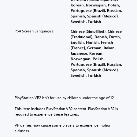
Korean, Norwegian, Polish,
Portuguese (Brazil), Russian,
Spanish, Spanish (Mexico),
Swedish, Turkish
PS4 Screen Languages:
Chinese (Simplified), Chinese
(Traditional), Danish, Dutch,
English, Finnish, French
(France), German, Italian,
Japanese, Korean,
Norwegian, Polish,
Portuguese (Brazil), Russian,
Spanish, Spanish (Mexico),
Swedish, Turkish
PlayStation VR2 isn’t for use by children under the age of 12.
This item includes PlayStation VR2 content. PlayStation VR2 is 
required to experience these features.
VR games may cause some players to experience motion 
sickness.