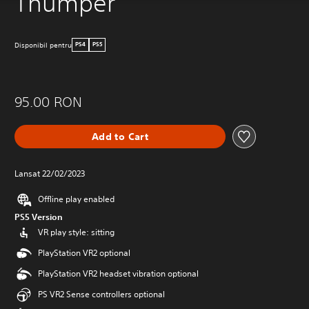
Thumper
Disponibil pentru
PS4
PS5
95.00 RON
Add to Cart
Lansat 22/02/2023
Offline play enabled
PS5 Version
VR play style: sitting
PlayStation VR2 optional
PlayStation VR2 headset vibration optional
PS VR2 Sense controllers optional