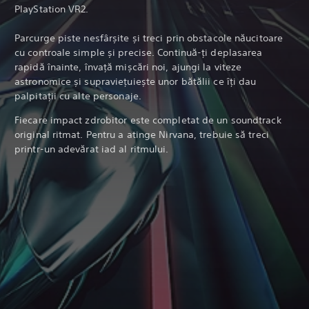
PlayStation VR2.
Parcurge piste nesfârșite și treci prin obstacole năucitoare
cu controale simple și precise. Continuă-ți deplasarea
rapidă înainte, învață mișcări noi, ajungi la viteze
astronomice și supraviețuiește unor bătălii ce îți dau
palpitații cu alte personaje.
Fiecare impact zdrobitor este completat de un soundtrack
original ritmat. Pentru a atinge Nirvana, trebuie să treci
printr-un adevărat iad al ritmului.