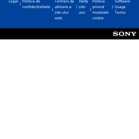
Legal
Politica de
Termeni de
Harta
Politica
Software
confidențialitate
utilizare a
site-
privind
Usage
site-ului
ului
modulele
Terms
web
cookie