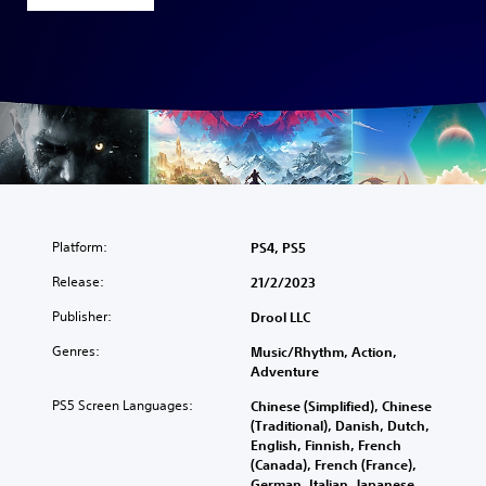
Platform:
PS4, PS5
Release:
21/2/2023
Publisher:
Drool LLC
Genres:
Music/Rhythm, Action,
Adventure
PS5 Screen Languages:
Chinese (Simplified), Chinese
(Traditional), Danish, Dutch,
English, Finnish, French
(Canada), French (France),
German, Italian, Japanese,