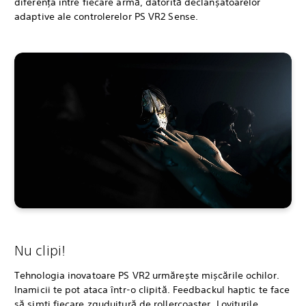
diferența între fiecare armă, datorită declanșatoarelor
adaptive ale controlerelor PS VR2 Sense.
Nu clipi!
Tehnologia inovatoare PS VR2 urmărește mișcările ochilor.
Inamicii te pot ataca într-o clipită. Feedbackul haptic te face
să simți fiecare zguduitură de rollercoaster. Loviturile