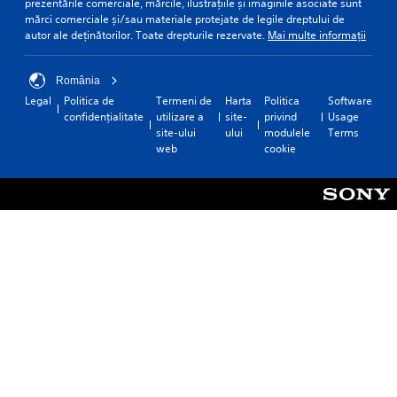
prezentările comerciale, mărcile, ilustrațiile și imaginile asociate sunt
mărci comerciale și/sau materiale protejate de legile dreptului de
autor ale deținătorilor. Toate drepturile rezervate.
Mai multe informații
România
Legal
Politica de
Termeni de
Harta
Politica
Software
confidențialitate
utilizare a
site-
privind
Usage
site-ului
ului
modulele
Terms
web
cookie