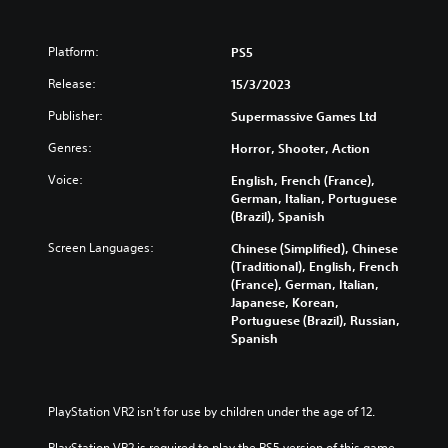
Platform:
PS5
Release:
15/3/2023
Publisher:
Supermassive Games Ltd
Genres:
Horror, Shooter, Action
Voice:
English, French (France),
German, Italian, Portuguese
(Brazil), Spanish
Screen Languages:
Chinese (Simplified), Chinese
(Traditional), English, French
(France), German, Italian,
Japanese, Korean,
Portuguese (Brazil), Russian,
Spanish
PlayStation VR2 isn’t for use by children under the age of 12.
PlayStation VR2 is required to play the PS5 version of this game.