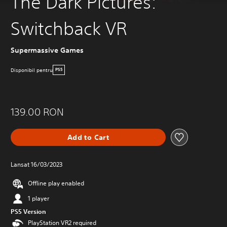
The Dark Pictures:
Switchback VR
Supermassive Games
Disponibil pentru
PS5
139.00 RON
Add to Cart
Lansat 16/03/2023
Offline play enabled
1 player
PS5 Version
PlayStation VR2 required