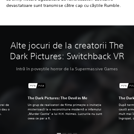
devastatoare sunt transmise către cap cu căștile Rumble.
Alte jocuri de la creatorii The
Dark Pictures: Switchback VR
Intră în poveștile horror de la Supermassive Games
The Dark Pictures: The Devil in Me
The Dark
erei de
Un grup de realizatori de filme primește o invitație
După termi
y dau o
misterioasă la o reconstituire modernă a infamului
caută arm
a.
„Murder Castle” a lui H.H. Holmes. Lucrurile nu sunt
mult mai 
ceea ce par a fi.
îngropat, 