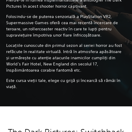
Pictures în acest shooter horror captivant.
Folosindu-se de puterea senzorială a PlayStation VR2,
Supermassive Games oferă cea mai recentă încercare de
teroare, un rollercoaster reactiv în care te lupți pentru
supraviețuire împotriva unor fiare înfricoșătoare.
Locațiile cunoscute din primul sezon al seriei horror au fost
refăcute în realitate virtuală. Intră în atmosfera apăsătoare
și urmărește cu atenție atacurile inamicilor cumpliți din
World's Fair Hotel, New England din secolul 17,
înspăimântoarea corabie fantomă etc.
Este cursa vieții tale, elege cu grijă și încearcă să rămâi în
viață.