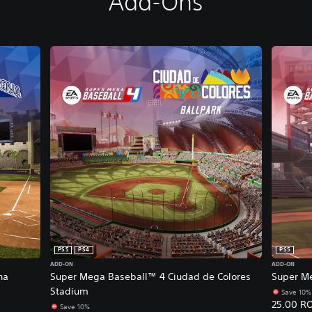
Add-Ons
PS5
PS4
PS5
ADD-ON
ADD-ON
na
Super Mega Baseball™ 4 Ciudad de Colores
Super Me
Stadium
Save 10%
25.00 R
Save 10%