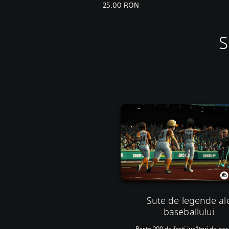
25.00 RON
S
Sute de legende al
baseballului
Peste 200 de foști jucători de bas