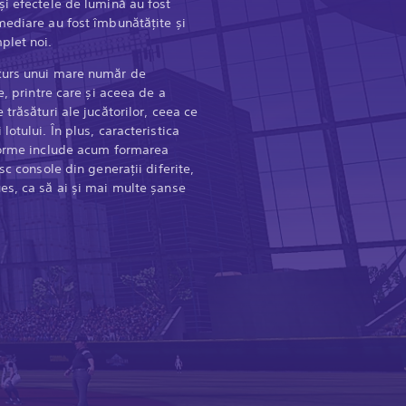
și efectele de lumină au fost
mediare au fost îmbunătățite și
plet noi.
curs unui mare număr de
e, printre care și aceea de a
trăsături ale jucătorilor, ceea ce
otului. În plus, caracteristica
tforme include acum formarea
sc console din generații diferite,
es, ca să ai și mai multe șanse