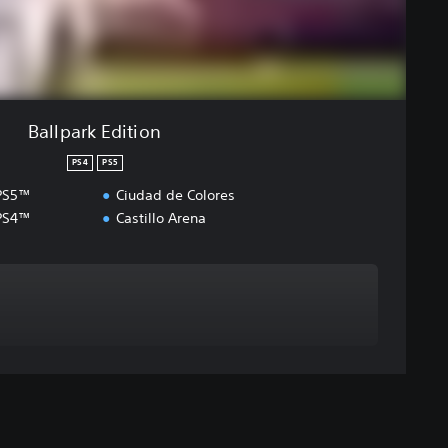
Ballpark Edition
PS4
PS5
 PS5™
Ciudad de Colores
 PS4™
Castillo Arena