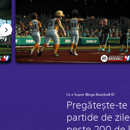
Ce e Super Mega Baseball 4?
Pregătește-te
partide de zil
peste 200 de 