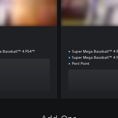
i
o
n
a Baseball™ 4 PS4™
Super Mega Baseball™ 4
Super Mega Baseball™ 4
Peril Point