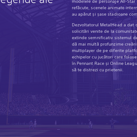
modelele de personaje All-Star 
refăcute, scenele animate inter
au apărut și șase stadioane com
Dezvoltatorul MetalHead a dat 
solicitări venite de la comunitat
extinde semnificativ sistemul de 
dă mai multă profunzime creării l
multiplayer de pe diferite pla
echipelor cu jucători care folose
în Pennant Race și Online Leagu
să te distrezi cu prietenii.