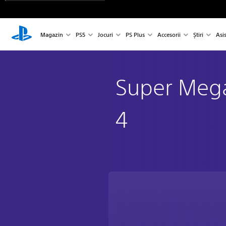
Magazin
PS5
Jocuri
PS Plus
Accesorii
Știri
Asi
Super Mega
4