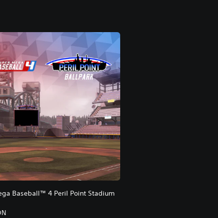
ga Baseball™ 4 Peril Point Stadium
ON