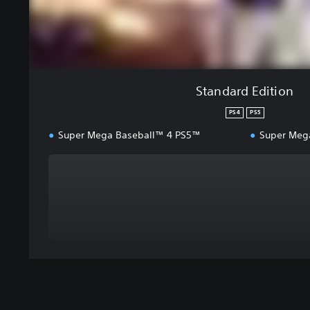
i
o
n
Standard Edition
PS4
PS5
Super Mega Baseball™ 4 PS5™
Super Meg