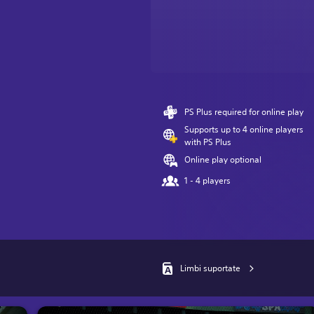
PS Plus required for online play
Supports up to 4 online players
with PS Plus
Online play optional
1 - 4 players
Limbi suportate