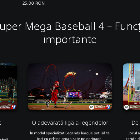
25.00 RON
uper Mega Baseball 4 – Funcț
importante
e
O adevărată ligă a legendelor
De 
În modul specializat Legends league poți să te
Jocul 
joci cu echipe organizate pe perioade.
cerute d
eball