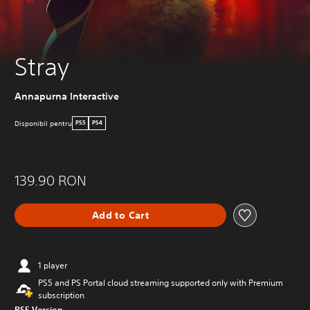
Stray
Annapurna Interactive
Disponibil pentru
PS5
PS4
139.90 RON
Add to Cart
1 player
PS5 and PS Portal cloud streaming supported only with Premium
subscription
PS5 Version