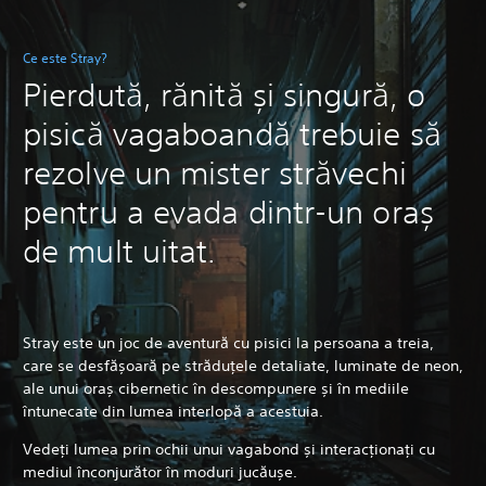
Ce este Stray?
Pierdută, rănită și singură, o
pisică vagaboandă trebuie să
rezolve un mister străvechi
pentru a evada dintr-un oraș
de mult uitat.
Stray este un joc de aventură cu pisici la persoana a treia,
care se desfășoară pe străduțele detaliate, luminate de neon,
ale unui oraș cibernetic în descompunere și în mediile
întunecate din lumea interlopă a acestuia.
Vedeți lumea prin ochii unui vagabond și interacționați cu
mediul înconjurător în moduri jucăușe.