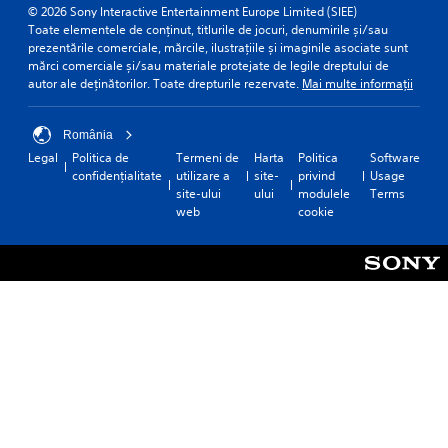
© 2026 Sony Interactive Entertainment Europe Limited (SIEE)
Toate elementele de conținut, titlurile de jocuri, denumirile și/sau
prezentările comerciale, mărcile, ilustrațiile și imaginile asociate sunt
mărci comerciale și/sau materiale protejate de legile dreptului de
autor ale deținătorilor. Toate drepturile rezervate.
Mai multe informații
România
Legal
Politica de
Termeni de
Harta
Politica
Software
confidențialitate
utilizare a
site-
privind
Usage
site-ului
ului
modulele
Terms
web
cookie