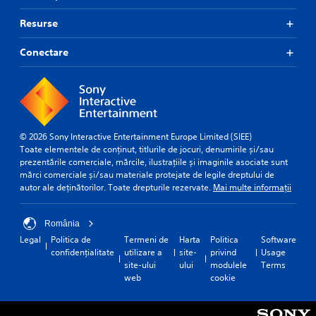
Resurse
Conectare
© 2026 Sony Interactive Entertainment Europe Limited (SIEE)
Toate elementele de conținut, titlurile de jocuri, denumirile și/sau
prezentările comerciale, mărcile, ilustrațiile și imaginile asociate sunt
mărci comerciale și/sau materiale protejate de legile dreptului de
autor ale deținătorilor. Toate drepturile rezervate.
Mai multe informații
România
Legal
Politica de
Termeni de
Harta
Politica
Software
confidențialitate
utilizare a
site-
privind
Usage
site-ului
ului
modulele
Terms
web
cookie