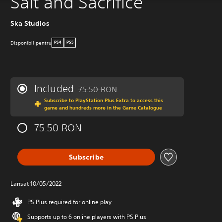
Salt and Sacrifice
Ska Studios
Disponibil pentru
PS4
PS5
Included
75.50 RON
Discounted from original price of 75.50 RO
Subscribe to PlayStation Plus Extra to access this
game and hundreds more in the Game Catalogue
75.50 RON
Subscribe
Lansat 10/05/2022
PS Plus required for online play
Supports up to 6 online players with PS Plus