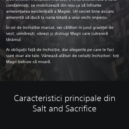
condamnați, se mobilizează din nou ca să înfrunte
amenințarea existențială a Magiei. Un secret bine ascuns
amenință să ducă la ruina totală a unui vechi imperiu.
În rol de Inchizitor marcat, vei călători în jurul graniței de
vest: urmărești, vânezi și distrugi Magii care cutreieră
tărâmul.
Ai obligații față de Inchiziție, dar alegerile pe care le faci
sunt doar ale tale. Vânează alături de ceilalți Inchizitori: toți
Magii trebuie să moară.
Caracteristici principale din
Salt and Sacrifice