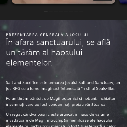
PREZENTAREA GENERALĂ A JOCULUI
În afara sanctuarului, se află
un tărâm al haosului
elementelor.
Salt and Sacrifice este urmarea jocului Salt and Sanctuary, un
joc RPG cu o lume imaginară întunecată în stilul Souls-like.
Pe un tărâm bântuit de Magii puternici și nebuni, Inchizitorii
însemnați care au fost condamnați preiau vânătoarea.
Un regat cândva pașnic este aruncat în haos de valurile
invadatoare de Magi: întruchipări nemiloase ale haosului
elementelor. Inchizitorii marcați, o forță blestemată a celor