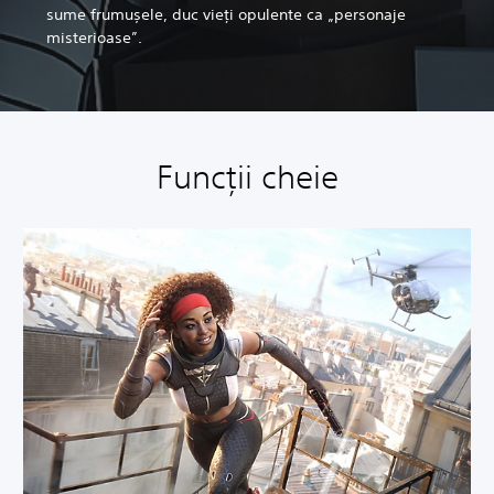
sume frumușele, duc vieți opulente ca „personaje
misterioase”.
Funcții cheie