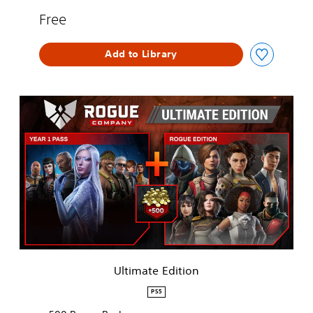
Free
Add to Library
U
l
t
i
m
a
t
e
E
d
i
t
i
Ultimate Edition
o
n
PS5