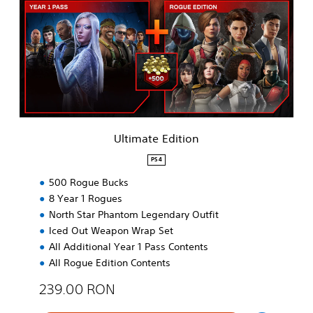
i
m
a
t
e
E
d
i
t
i
Ultimate Edition
o
n
PS4
500 Rogue Bucks
8 Year 1 Rogues
North Star Phantom Legendary Outfit
Iced Out Weapon Wrap Set
All Additional Year 1 Pass Contents
All Rogue Edition Contents
239.00 RON