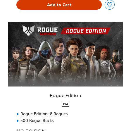
Add to Cart
R
o
g
u
e
E
d
i
t
i
o
n
Rogue Edition
PS4
Rogue Edition: 8 Rogues
500 Rogue Bucks