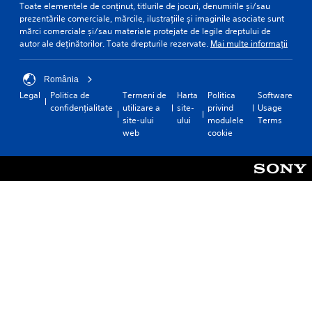
Toate elementele de conținut, titlurile de jocuri, denumirile și/sau
prezentările comerciale, mărcile, ilustrațiile și imaginile asociate sunt
mărci comerciale și/sau materiale protejate de legile dreptului de
autor ale deținătorilor. Toate drepturile rezervate.
Mai multe informații
România
Legal
Politica de
Termeni de
Harta
Politica
Software
confidențialitate
utilizare a
site-
privind
Usage
site-ului
ului
modulele
Terms
web
cookie