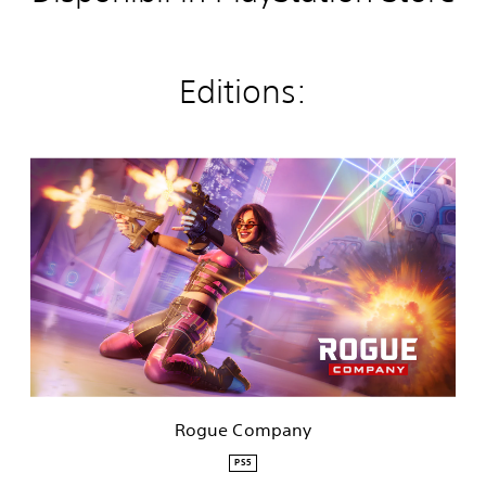
Editions:
R
o
g
u
e
C
o
m
p
a
n
y
Rogue Company
PS5