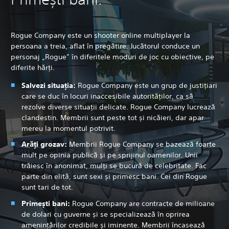
Rogue Company este un shooter online multiplayer la
persoana a treia, aflat în pregătire. Jucătorul conduce un
personaj „Rogue” în diferitele moduri de joc cu obiective, pe
diferite hărți.
Salvezi situația:
Rogue Company este un grup de justițiari
care se duc în locuri inaccesibile autorităților, ca să
rezolve diverse situații delicate. Rogue Company lucrează
clandestin. Membrii sunt peste tot și nicăieri, dar apar
mereu la momentul potrivit.
Arăți grozav:
Membrii Rogue Company se bazează foarte
mult pe opinia publică și pe sprijinul oamenilor. Unii
trăiesc în anonimat, mulți se bucură de celebritate. Fac
parte din elită, sunt sexi și primesc bani. Cei din Rogue
sunt tari de tot.
Primești bani:
Rogue Company are contracte de milioane
de dolari cu guverne și se specializează în oprirea
amenințărilor credibile și iminente. Membrii încasează