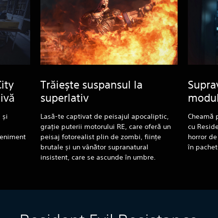
ity
Trăiește suspansul la
Suprav
ivă
superlativ
modul
 și
Lasă-te captivat de peisajul apocaliptic,
Cheamă pâ
grație puterii motorului RE, care oferă un
cu Reside
veniment
peisaj fotorealist plin de zombi, ființe
horror de
brutale și un vânător supranatural
în pachet
insistent, care se ascunde în umbre.