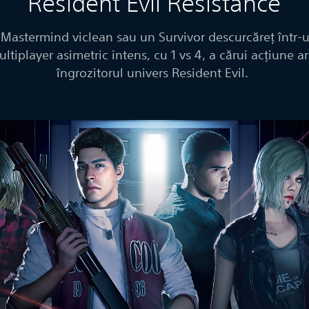
Resident Evil Resistance
n Mastermind viclean sau un Survivor descurcăreț într-
tiplayer asimetric intens, cu 1 vs 4, a cărui acțiune ar
îngrozitorul univers Resident Evil.