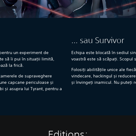
... sau Survivor
 pentru un experiment de
Echipa este blocată în sediul si
 să îi pui în situații limită,
voastră este să scăpați. Scopul 
ză la frică.
Folosiți abilitățile unice ale fie
 camerele de supraveghere
vindecare, hackingul și reducerea
pune capcane periculoase și
și învingeți inamicul. Nu puteți
i și asupra lui Tyrant, pentru a
Editions: