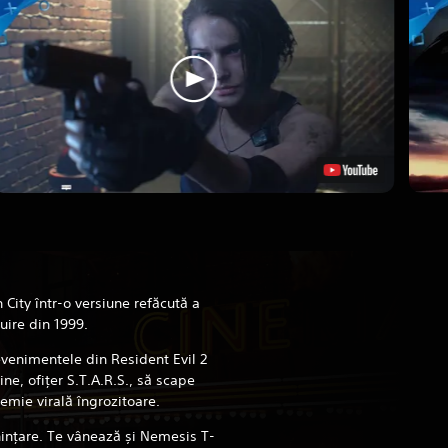
City într-o versiune refăcută a
uire din 1999.
evenimentele din Resident Evil 2
ine, ofițer S.T.A.R.S., să scape
emie virală îngrozitoare.
ințare. Te vânează și Nemesis T-