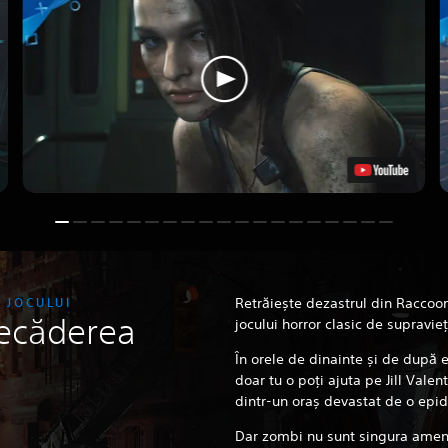
 JOCULUI
Retrăiește dezastrul din Raccoon 
decăderea
jocului horror clasic de supravieț
În orele de dinainte și de după 
doar tu o poți ajuta pe Jill Valent
dintr-un oraș devastat de o epid
Dar zombi nu sunt singura amen