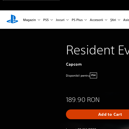
Magazin
PS5
Jocuri
PS Plus
Accesorii
Știri
Asi
Resident Ev
Capcom
Disponibil pentru
PS4
189.90 RON
Add to Cart