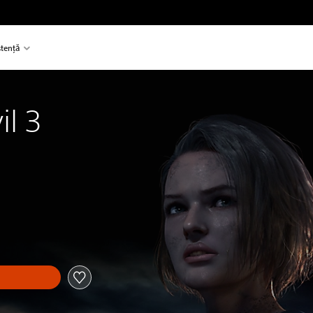
stență
il 3