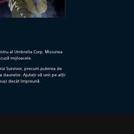
nistru al Umbrella Corp. Misiunea
scuză mijloacele.
cărui Survivor, precum puterea de
 daunelor. Ajutați-vă unii pe alții
 reuși decât împreună.