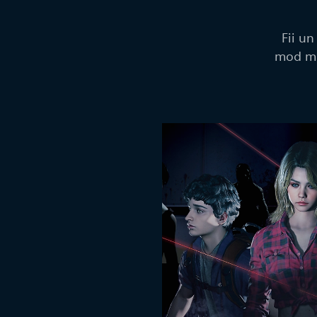
Fii u
mod mul