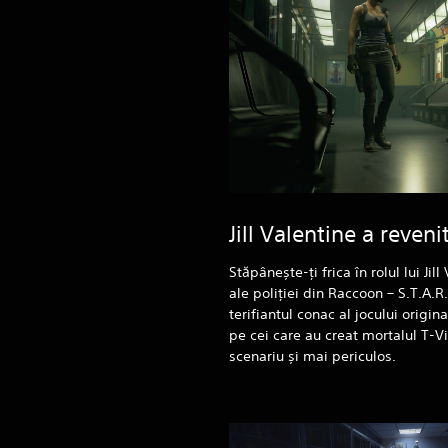
Jill Valentine a reveni
Stăpânește-ți frica în rolul lui Jil
ale poliției din Raccoon – S.T.A.
terifiantul conac al jocului origina
pe cei care au creat mortalul T-Vi
scenariu și mai periculos.