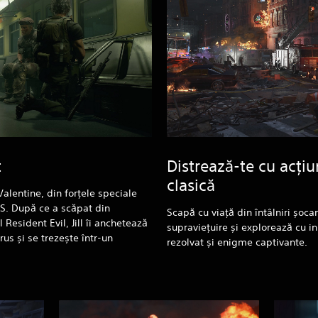
t
Distrează-te cu acțiu
clasică
l Valentine, din forțele speciale
R.S. După ce a scăpat din
Scapă cu viață din întâlniri șoca
l Resident Evil, Jill îi anchetează
supraviețuire și explorează cu i
rus și se trezește într-un
rezolvat și enigme captivante.