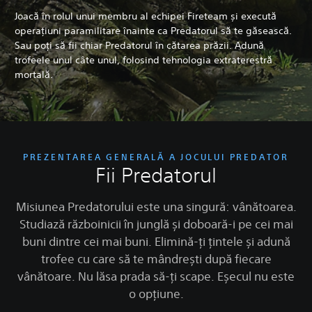
Joacă în rolul unui membru al echipei Fireteam și execută
operațiuni paramilitare înainte ca Predatorul să te găsească.
Sau poți să fii chiar Predatorul în cătarea prăzii. Adună
trofeele unul câte unul, folosind tehnologia extraterestră
mortală.
PREZENTAREA GENERALĂ A JOCULUI PREDATOR
Fii Predatorul
Misiunea Predatorului este una singură: vânătoarea.
Studiază războinicii în junglă și doboară-i pe cei mai
buni dintre cei mai buni. Elimină-ți țintele și adună
trofee cu care să te mândrești după fiecare
vânătoare. Nu lăsa prada să-ți scape. Eșecul nu este
o opțiune.