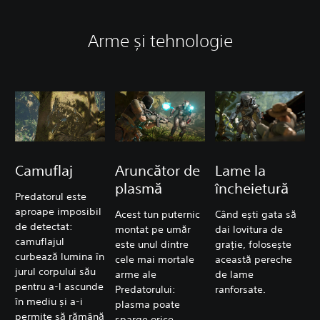
Arme și tehnologie
Camuflaj
Aruncător de
Lame la
plasmă
încheietură
Predatorul este
aproape imposibil
Acest tun puternic
Când ești gata să
de detectat:
montat pe umăr
dai lovitura de
camuflajul
este unul dintre
grație, folosește
curbează lumina în
cele mai mortale
această pereche
jurul corpului său
arme ale
de lame
pentru a-l ascunde
Predatorului:
ranforsate.
în mediu și a-i
plasma poate
permite să rămână
sparge orice