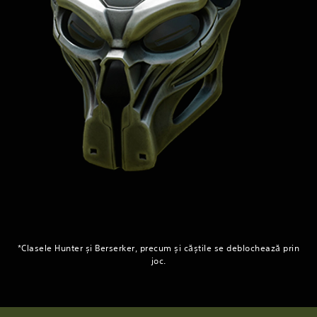
*Clasele Hunter și Berserker, precum și căștile se deblochează prin
joc.