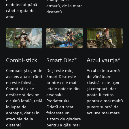
nedetectat până
armură, de la mare
când e gata de
distanță.
atac.
Combi-stick
Smart Disc*
Arcul yautja*
Compact și ușor de
Deși este mic,
Arcul este o armă
ascuns atunci când
Smart Disc este
de vânătoare
nu este folosit,
printre cele mai
clasică: este ușor
Combi-stick se
letale obiecte din
și compact, dar
desface și devine
arsenalul
poate fi extins
o suliță letală, utilă
Predatorului.
pentru a mai multă
în lupta de
Odată aruncat,
putere și rază de
aproape, dar și în
folosește un
acțiune mai mare.
atacurile de la
sistem de ghidare
distanță.
pentru a găsi mai