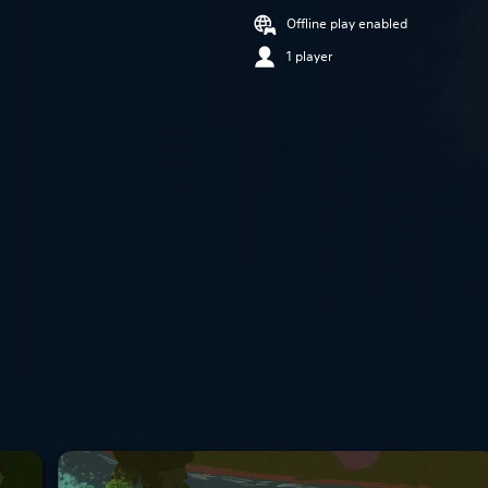
Offline play enabled
1 player