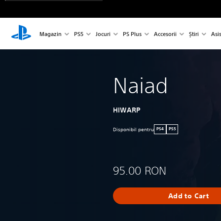
Magazin
PS5
Jocuri
PS Plus
Accesorii
Știri
Asi
Naiad
HIWARP
Disponibil pentru
PS4
PS5
95.00 RON
Add to Cart