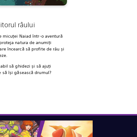
itorul râului
e micuței Naiad într-o aventură
proteja natura de anumiți
re încearcă să profite de râu și
eze.
abil să ghidezi și să ajuți
e să își găsească drumul?