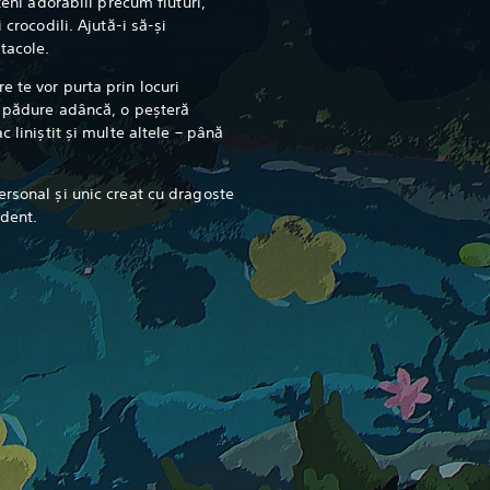
teni adorabili precum fluturi,
 crocodili. Ajută-i să-și
stacole.
 te vor purta prin locuri
o pădure adâncă, o peșteră
c liniștit și multe altele – până
ersonal și unic creat cu dragoste
dent.