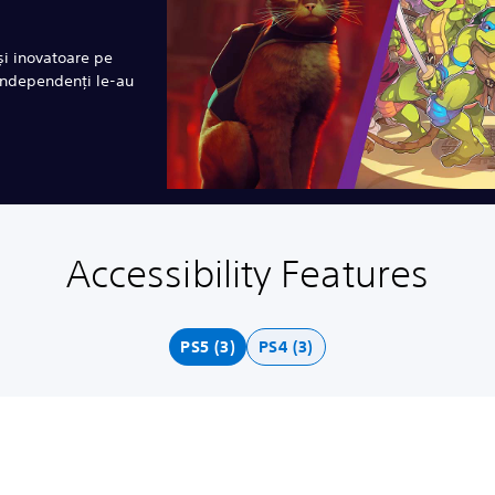
și inovatoare pe
 independenți le-au
Accessibility Features
PS5 (3)
PS4 (3)