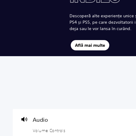
Descoperă alte experiențe unice 
PS4 și PS5, pe care dezvoltatorii
deja sau le vor lansa în curând.
Află mai multe
V
P
G
o
l
a
l
a
m
u
y
e
m
a
P
e
b
a
C
l
u
Audio
o
e
s
n
w
i
Volume Controls
t
i
n