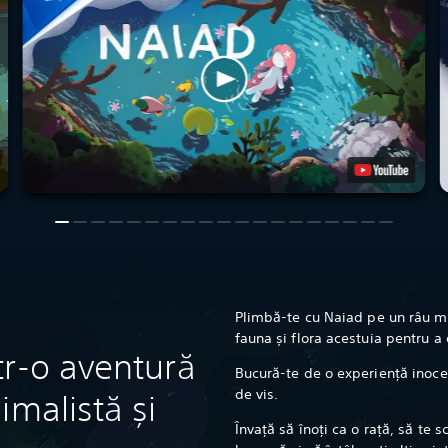
Plimbă-te cu Naiad pe un râu mi
fauna și flora acestuia pentru a
tr-o aventură
Bucură-te de o experiență inocent
de vis.
imalistă și
Învață să înoți ca o rață, să te s