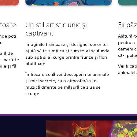
ătoare
Un stil artistic unic și
Fii păz
captivant
unde poți
Alătură-t
u.
pentru a 
Imaginile frumoase și designul sonor te
oameni ca
ajută să te simți ca și cum te-ai scufunda
nală de
să-l polu
sub apă și ai curge printre frunze și flori
. Joacă-te
plutitoare.
ile și fă
Vei fi cap
animalel
În fiecare zonă vei descoperi noi animale
și mici secrete, cu o atmosferă și o
muzică diferite pe măsură ce ziua se
scurge.