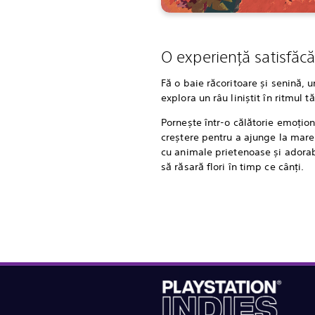
O experiență satisfăc
Fă o baie răcoritoare și senină, 
explora un râu liniștit în ritmul tă
Pornește într-o călătorie emoțio
creștere pentru a ajunge la mare
cu animale prietenoase și adorab
să răsară flori în timp ce cânți.