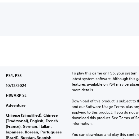
To play this game on PS5, your system 
PS4, PS5
latest system software. Although this 
features available on PS4 may be absen
10/12/2024
more details.
HIWARP SL
Download of this product is subject to t
Adventure
and our Software Usage Terms plus any s
applying to this product. If you do not w
Chinese (Simplified), Chinese
download this product. See Terms of Se
(Traditional), English, French
information.
(France), German, Italian,
Japanese, Korean, Portuguese
You can download and play this content
(Brazil), Russian, Spanish