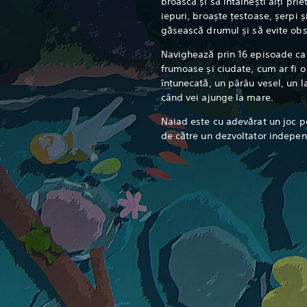
broască și să întâlnești alți prie
iepuri, broaște țestoase, șerpi și
găsească drumul și să evite ob
Navighează prin 16 episoade care
frumoase și ciudate, cum ar fi 
întunecată, un pârâu vesel, un la
când vei ajunge la mare.
Naiad este cu adevărat un joc p
de către un dezvoltator indepen