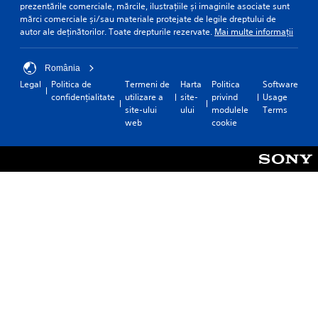
prezentările comerciale, mărcile, ilustrațiile și imaginile asociate sunt
mărci comerciale și/sau materiale protejate de legile dreptului de
autor ale deținătorilor. Toate drepturile rezervate.
Mai multe informații
România
Legal
Politica de
Termeni de
Harta
Politica
Software
confidențialitate
utilizare a
site-
privind
Usage
site-ului
ului
modulele
Terms
web
cookie