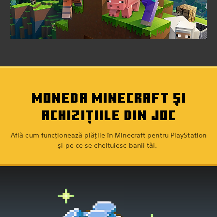
MONEDA MINECRAFT ȘI
ACHIZIȚIILE DIN JOC
Află cum funcționează plățile în Minecraft pentru PlayStation
și pe ce se cheltuiesc banii tăi.