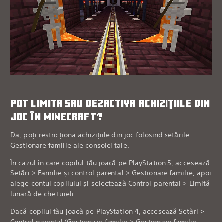
POT LIMITA SAU DEZACTIVA ACHIZIȚIILE DIN
JOC ÎN MINECRAFT?
Da, poți restricționa achizițiile din joc folosind setările
Gestionare familie ale consolei tale.
În cazul în care copilul tău joacă pe PlayStation 5, accesează
Setări > Familie și control parental > Gestionare familie, apoi
alege contul copilului și selectează Control parental > Limită
lunară de cheltuieli.
Dacă copilul tău joacă pe PlayStation 4, accesează Setări >
Control parental/Gestionare familie > Gestionare familie.