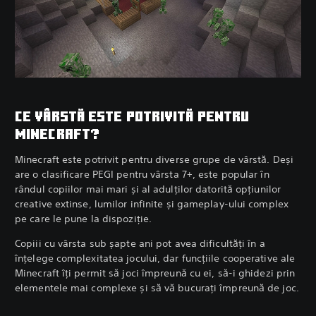
CE VÂRSTĂ ESTE POTRIVITĂ PENTRU
MINECRAFT?
Minecraft este potrivit pentru diverse grupe de vârstă. Deși
are o clasificare PEGI pentru vârsta 7+, este popular în
rândul copiilor mai mari și al adulților datorită opțiunilor
creative extinse, lumilor infinite și gameplay-ului complex
pe care le pune la dispoziție.
Copiii cu vârsta sub șapte ani pot avea dificultăți în a
înțelege complexitatea jocului, dar funcțiile cooperative ale
Minecraft îți permit să joci împreună cu ei, să-i ghidezi prin
elementele mai complexe și să vă bucurați împreună de joc.