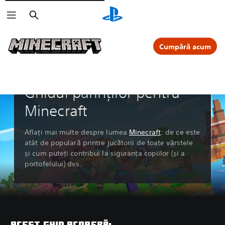
Căutare
Cumpără acum
Ghidul părinților pentru
Minecraft
Aflați mai multe despre lumea
Minecraft
: de ce este
atât de populară printre jucătorii de toate vârstele
și cum puteți contribui la siguranța copiilor (și a
portofelului) dvs.
ACEST GHID ACOPERĂ: