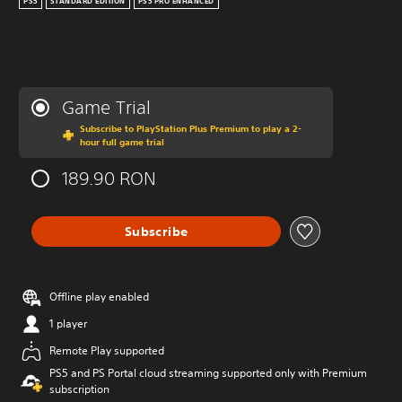
PS5
STANDARD EDITION
PS5 PRO ENHANCED
Game Trial
Subscribe to PlayStation Plus Premium to play a 2-
hour full game trial
189.90 RON
Subscribe
Offline play enabled
1 player
Remote Play supported
PS5 and PS Portal cloud streaming supported only with Premium
subscription