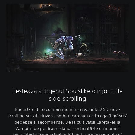
Testează subgenul Soulslike din jocurile
side-scrolling
Bucură-te de o combinație între nivelurile 2.5D side-
scrolling și skill-driven combat, care aduce în egală măsură
pedepse și recompense. De la cultivatul Caretaker la
Vampirii de pe Braer Island, confruntă-te cu inamici
necruțători și combatanți oripilanți, care te vor ajuta să