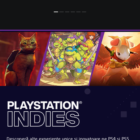
Descoperă alte experiențe unice și inovatoare pe PS4 și PS5,