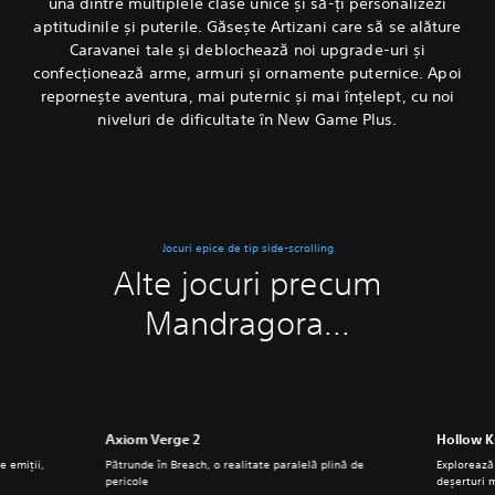
una dintre multiplele clase unice și să-ți personalizezi
aptitudinile și puterile. Găsește Artizani care să se alăture
Caravanei tale și deblochează noi upgrade-uri și
confecționează arme, armuri și ornamente puternice. Apoi
repornește aventura, mai puternic și mai înțelept, cu noi
niveluri de dificultate în New Game Plus.
Jocuri epice de tip side-scrolling
Alte jocuri precum
Mandragora...
Axiom Verge 2
Hollow K
e emiții,
Pătrunde în Breach, o realitate paralelă plină de
Explorează
pericole
deșerturi 