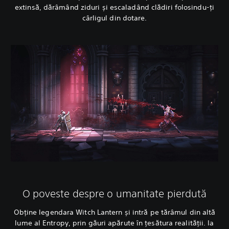
extinsă, dărâmând ziduri și escaladând clădiri folosindu-ți
cârligul din dotare.
O poveste despre o umanitate pierdută
Obține legendara Witch Lantern și intră pe tărâmul din altă
lume al Entropy, prin găuri apărute în țesătura realității. Ia