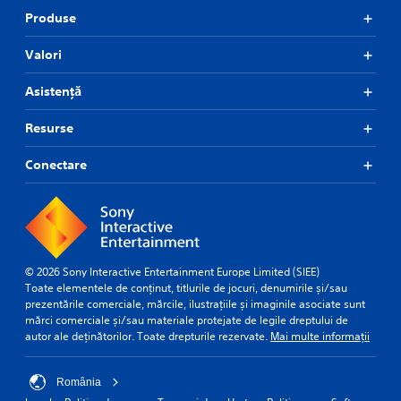
p
i
Produse
p
v
i
e
n
p
Valori
g
r
s
e
Asistență
u
s
p
e
Resurse
p
t
o
d
r
Conectare
i
t
f
i
f
s
i
p
c
r
u
o
l
© 2026 Sony Interactive Entertainment Europe Limited (SIEE)
v
t
Toate elementele de conținut, titlurile de jocuri, denumirile și/sau
i
y
prezentările comerciale, mărcile, ilustrațiile și imaginile asociate sunt
d
l
mărci comerciale și/sau materiale protejate de legile dreptului de
e
e
autor ale deținătorilor. Toate drepturile rezervate.
Mai multe informații
d
v
.
e
l
România
.