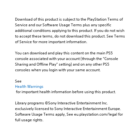
c
v
s
t
e
i
f
h
t
d
o
e
h
Download of this product is subject to the PlayStation Terms of 
u
r
c
e
Service and our Software Usage Terms plus any specific 
a
t
o
o
additional conditions applying to this product. If you do not wish 
l
h
n
v
to accept these terms, do not download this product. See Terms 
a
e
t
e
of Service for more important information.
u
m
r
r
d
a
o
a
You can download and play this content on the main PS5 
i
i
l
l
console associated with your account (through the “Console 
o
n
s
l
Sharing and Offline Play” setting) and on any other PS5 
v
s
t
c
consoles when you login with your same account.
o
t
o
h
l
o
a
a
See 
u
r
n
l
Health Warnings
m
y
a
l
 for important health information before using this product.
e
a
l
e
s
n
t
n
Library programs ©Sony Interactive Entertainment Inc. 
.
d
e
g
exclusively licensed to Sony Interactive Entertainment Europe. 
m
r
e
Software Usage Terms apply, See eu.playstation.com/legal for 
a
n
o
full usage rights.
i
a
f
n
t
t
c
i
h
h