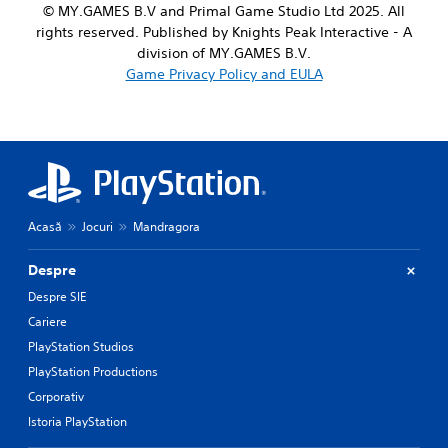
v
e
© MY.GAMES B.V and Primal Game Studio Ltd 2025. All
a
e
g
rights reserved. Published by Knights Peak Interactive - A
r
p
a
a
division of MY.GAMES B.V.
r
m
c
e
Game Privacy Policy and EULA
e
t
s
b
e
e
y
r
t
c
s
l
h
o
a
o
n
y
o
l
o
s
y
u
i
Acasă
Jocuri
Mandragora
.
t
n
,
g
Despre
o
a
r
n
Despre SIE
s
a
Cariere
o
l
m
t
PlayStation Studios
e
e
PlayStation Productions
r
r
e
Corporativ
n
m
a
Istoria PlayStation
a
t