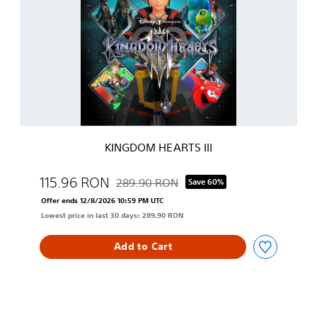
N
k
G
a
D
g
O
e
M
H
E
A
R
T
S
KINGDOM HEARTS III
I
I
I
115.96 RON
289.90 RON
Save 60%
Discounted from original price of 289.90 
Offer ends 12/8/2026 10:59 PM UTC
Lowest price in last 30 days: 289.90 RON
Add to Cart