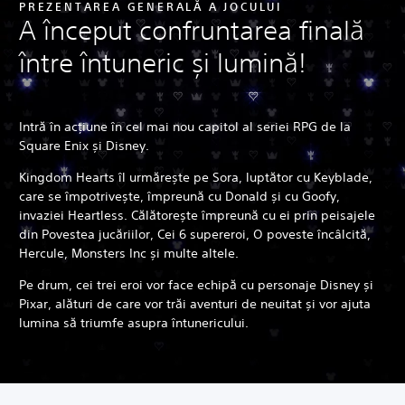
PREZENTAREA GENERALĂ A JOCULUI
A început confruntarea finală
între întuneric și lumină!
Intră în acțiune în cel mai nou capitol al seriei RPG de la
Square Enix și Disney.
Kingdom Hearts îl urmărește pe Sora, luptător cu Keyblade,
care se împotrivește, împreună cu Donald și cu Goofy,
invaziei Heartless. Călătorește împreună cu ei prin peisajele
din Povestea jucăriilor, Cei 6 supereroi, O poveste încâlcită,
Hercule, Monsters Inc și multe altele.
Pe drum, cei trei eroi vor face echipă cu personaje Disney și
Pixar, alături de care vor trăi aventuri de neuitat și vor ajuta
lumina să triumfe asupra întunericului.