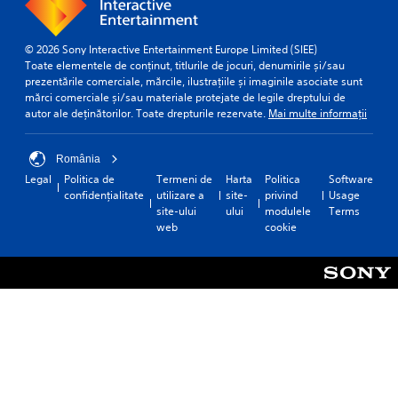
© 2026 Sony Interactive Entertainment Europe Limited (SIEE)
Toate elementele de conținut, titlurile de jocuri, denumirile și/sau
prezentările comerciale, mărcile, ilustrațiile și imaginile asociate sunt
mărci comerciale și/sau materiale protejate de legile dreptului de
autor ale deținătorilor. Toate drepturile rezervate.
Mai multe informații
România
Legal
Politica de
Termeni de
Harta
Politica
Software
confidențialitate
utilizare a
site-
privind
Usage
site-ului
ului
modulele
Terms
web
cookie