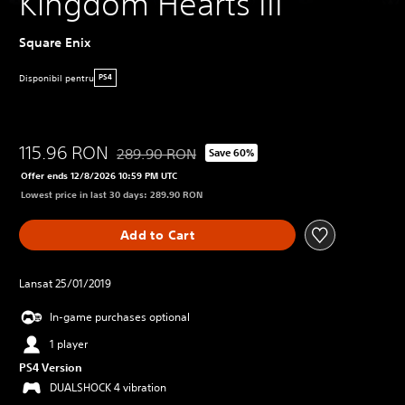
Kingdom Hearts III
Square Enix
Disponibil pentru
PS4
115.96 RON
289.90 RON
Save 60%
Discounted from original price of 289.90 RON
Offer ends 12/8/2026 10:59 PM UTC
Lowest price in last 30 days: 289.90 RON
Add to Cart
Lansat 25/01/2019
In-game purchases optional
1 player
PS4 Version
DUALSHOCK 4 vibration