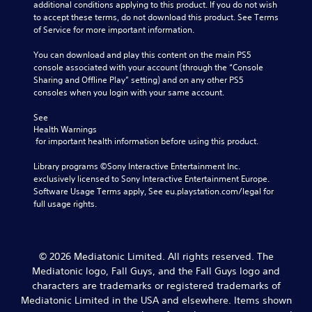
h
additional conditions applying to this product. If you do not wish 
n
t
e
to accept these terms, do not download this product. See Terms 
a
m
g
of Service for more important information.
t
a
a
i
k
m
You can download and play this content on the main PS5 
v
e
e
console associated with your account (through the “Console 
e
s
d
Sharing and Offline Play” setting) and on any other PS5 
p
i
o
consoles when you login with your same account.
r
t
e
e
e
s
See 
s
a
n
Health Warnings
e
s
o
 for important health information before using this product.
t
i
t
l
e
i
Library programs ©Sony Interactive Entertainment Inc. 
a
r
n
exclusively licensed to Sony Interactive Entertainment Europe. 
y
t
c
Software Usage Terms apply, See eu.playstation.com/legal for 
o
o
l
full usage rights.
u
r
u
t
e
d
,
a
e
o
d
s
r
© 2026 Mediatonic Limited. All rights reserved. The
.
p
s
Mediatonic logo, Fall Guys, and the Fall Guys logo and
o
o
characters are trademarks or registered trademarks of
k
m
Mediatonic Limited in the USA and elsewhere. Items shown
e
e