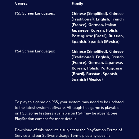
y
h
)
Genres:
Family
i
w
a
t
n
i
n
PS5 Screen Languages:
e
Chinese (Simplified), Chinese
d
t
g
x
(Traditional), English, French
i
h
e
t
(France), German, Italian,
v
o
t
i
Japanese, Korean, Polish,
i
u
h
s
Portuguese (Brazil), Russian,
d
t
e
p
Spanish, Spanish (Mexico)
u
s
c
r
a
u
PS4 Screen Languages:
Chinese (Simplified), Chinese
o
e
l
b
(Traditional), English, French
n
s
a
t
(France), German, Japanese,
t
e
u
i
Korean, Polish, Portuguese
r
n
d
t
(Brazil), Russian, Spanish,
o
t
i
l
Spanish (Mexico)
l
e
o
e
s
d
v
s
t
i
o
b
o
n
l
e
To play this game on PS5, your system may need to be updated 
a
a
u
c
to the latest system software. Although this game is playable 
n
w
m
a
on PS5, some features available on PS4 may be absent. See 
a
a
e
u
PlayStation.com/bc for more details.
l
y
s
s
t
t
.
e
Download of this product is subject to the PlayStation Terms of 
e
h
t
Service and our Software Usage Terms plus any specific 
r
a