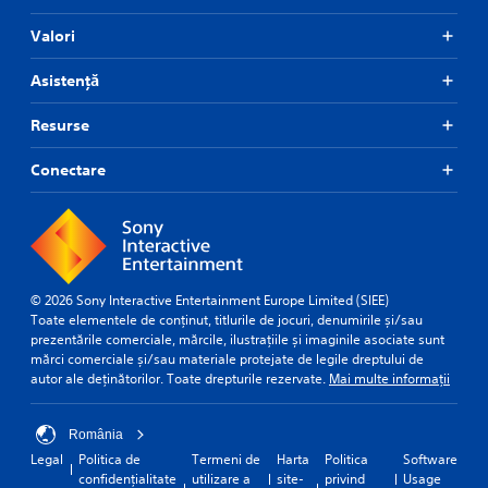
d
.
Valori
Asistență
P
l
Resurse
a
y
Conectare
a
b
l
e
w
i
© 2026 Sony Interactive Entertainment Europe Limited (SIEE)
t
Toate elementele de conținut, titlurile de jocuri, denumirile și/sau
h
prezentările comerciale, mărcile, ilustrațiile și imaginile asociate sunt
o
mărci comerciale și/sau materiale protejate de legile dreptului de
u
autor ale deținătorilor. Toate drepturile rezervate.
Mai multe informații
t
M
o
România
t
Legal
Politica de
Termeni de
Harta
Politica
Software
i
confidențialitate
utilizare a
site-
privind
Usage