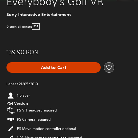
Everybody's Golf VR
Sony Interactive Entertainment
Disponibil pentru
PS4
139.90 RON
Add to Cart
Lansat 21/05/2019
1 player
PS4 Version
PS VR headset required
PS Camera required
PS Move motion controller optional
1 PS Move motion controller supported