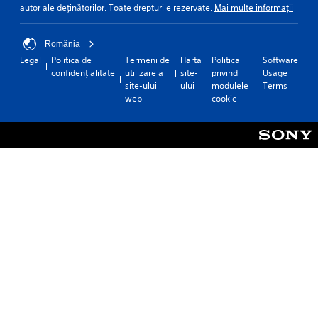
autor ale deținătorilor. Toate drepturile rezervate.
Mai multe informații
România
Legal
Politica de
Termeni de
Harta
Politica
Software
confidențialitate
utilizare a
site-
privind
Usage
site-ului
ului
modulele
Terms
web
cookie