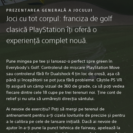
PREZENTAREA GENERALĂ A JOCULUI
Joci cu tot corpul: franciza de golf
clasică PlayStation îți oferă o
experiență complet nouă.
Pune mingea pe tee și lanseaz-o perfect spre green în
Everybody’s Golf. Controlerul de mișcare PlayStation Move
sau controlerul fără fir Dualshock 4 țin loc de crosă, așa că
până și începătorii se pot juca fără probleme. Căștile PS VR
îți asigură un câmp vizual de 360 de grade, ca să poți vedea
fiecare dintre cele 18 cupe pe trei terenuri noi. Ține cont de
relief și nu uita să urmărești direcția vântului.
Ai nevoie de exercițiu? Poți să mergi pe terenul de
antrenament pentru a-ți cizela loviturile de precizie și pentru
a le calibra pe cele de lansare inițială. Dacă ai nevoie de
ajutor în a-ți pune la punct tehnica de fairway, apelează la