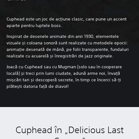
Cuphead este un joc de acțiune clasic, care pune un accent
aparte pentru luptele boss.
Inspirat de desenele animate din anii 1930, elementele
vizuale și coloana sonoră sunt realizate cu metodele epocii:
animație desenată de mână, pe folii transparente, fundaluri
realizate cu acuarelă și înregistrări de jazz originale.
Joacă cu Cuphead sau cu Mugman (solo sau în cooperare
locală) și treci prin lumi ciudate, adună arme noi, învață
mișcări tari și descoperă secrete, în timp ce încerci să-ți
plătești datoria față de diavol!
Cuphead în „Delicious Last