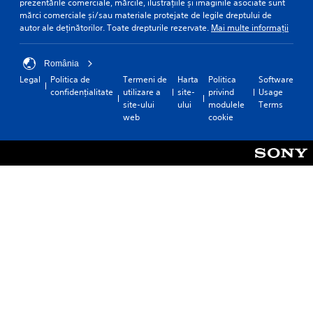
prezentările comerciale, mărcile, ilustrațiile și imaginile asociate sunt
mărci comerciale și/sau materiale protejate de legile dreptului de
autor ale deținătorilor. Toate drepturile rezervate.
Mai multe informații
România
Legal
Politica de
Termeni de
Harta
Politica
Software
confidențialitate
utilizare a
site-
privind
Usage
site-ului
ului
modulele
Terms
web
cookie