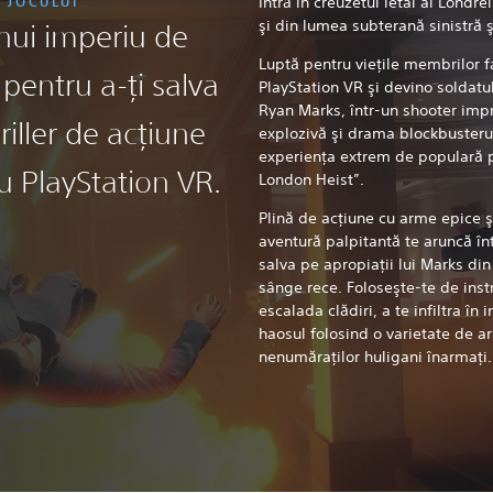
 JOCULUI
Intră în creuzetul letal al Londre
şi din lumea subterană sinistră ş
nui imperiu de
Luptă pentru vieţile membrilor fa
 pentru a-ţi salva
PlayStation VR şi devino soldatul
Ryan Marks, într-un shooter imp
hriller de acţiune
explozivă şi drama blockbusterul
experienţa extrem de populară p
u PlayStation VR.
London Heist”.
Plină de acţiune cu arme epice ş
aventură palpitantă te aruncă în
salva pe apropiaţii lui Marks din
sânge rece. Foloseşte-te de inst
escalada clădiri, a te infiltra în 
haosul folosind o varietate de a
nenumăraţilor huligani înarmaţi