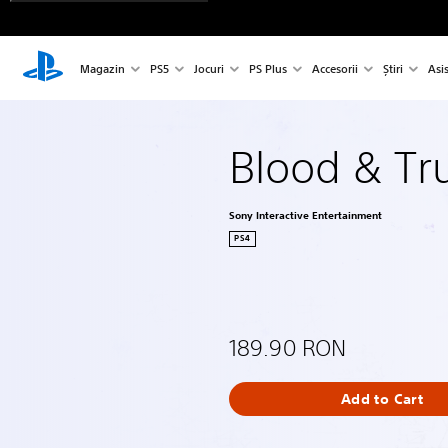
Magazin
PS5
Jocuri
PS Plus
Accesorii
Știri
Asi
Blood & Tr
Sony Interactive Entertainment
PS4
189.90 RON
Add to Cart