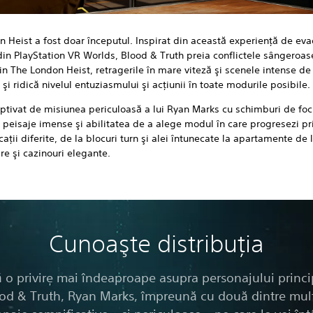
 Heist a fost doar începutul. Inspirat din această experienţă de ev
in PlayStation VR Worlds, Blood & Truth preia conflictele sângeroas
n The London Heist, retragerile în mare viteză şi scenele intense de
 şi ridică nivelul entuziasmului şi acţiunii în toate modurile posibile.
ptivat de misiunea periculoasă a lui Ryan Marks cu schimburi de foc
peisaje imense şi abilitatea de a alege modul în care progresezi pr
caţii diferite, de la blocuri turn şi alei întunecate la apartamente de 
are şi cazinouri elegante.
Cunoaşte distribuţia
 o privire mai îndeaproape asupra personajului princi
od & Truth, Ryan Marks, împreună cu două dintre mul