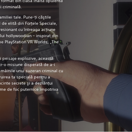
i format din clasa înaltă opulentă
i criminală.
miliei tale. Pune-ţi căştile
 de elită din Forţele Speciale,
resionant cu întreaga acţiune
ui hollywoodian – inspirat din
e PlayStation VR Worlds, „The
i peisaje explozive, această
tr-o misiune disperată de a-i
 mâinile unui suzeran criminal cu
ruirea ta specială pentru a
incinte secrete şi a dezlănţui
rme de foc puternice împotriva
.