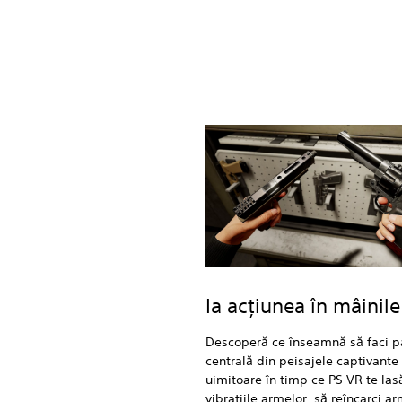
Ia acţiunea în mâinile
Descoperă ce înseamnă să faci p
centrală din peisajele captivante 
uimitoare în timp ce PS VR te las
vibraţiile armelor, să reîncarci a