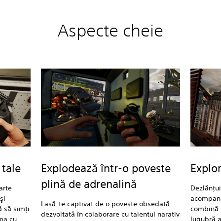
Aspecte cheie
 tale
Explodează într-o poveste
Explor
plină de adrenalină
arte
Dezlănţui
şi
acompania
Lasă-te captivat de o poveste obsedată
ă să simţi
combină p
dezvoltată în colaborare cu talentul narativ
rma cu
lugubră a