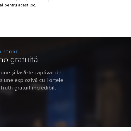
al pentru acest joc.
N STORE
mo gratuită
une şi lasă-te captivat de
siune explozivă cu Forţele
ruth gratuit incredibil.