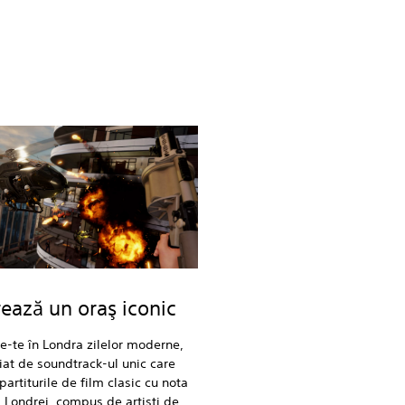
ează un oraş iconic
e-te în Londra zilelor moderne,
t de soundtrack-ul unic care
artiturile de film clasic cu nota
 Londrei, compus de artişti de