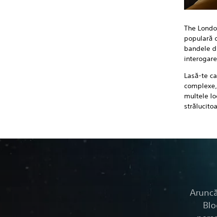
The London
populară d
bandele di
interogare
Lasă-te ca
complexe, 
multele lo
strălucito
Aruncă
Blo