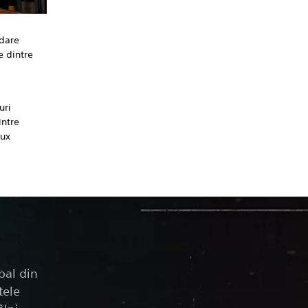
adare
e dintre
uri
intre
lux
pal din
tele