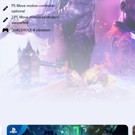
PS Move motion controller
optional
2 PS Move motion controllers
supported
DUALSHOCK 4 vibration