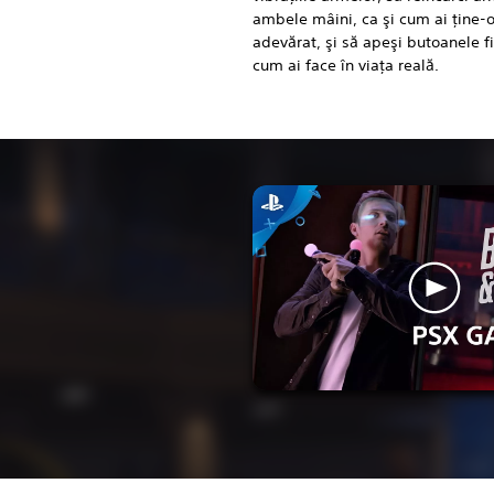
ambele mâini, ca şi cum ai ţine-
adevărat, şi să apeşi butoanele f
cum ai face în viaţa reală.