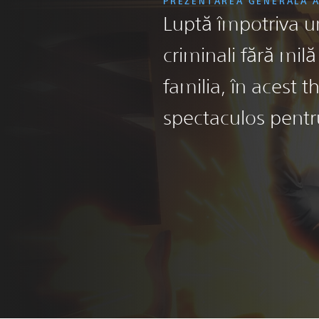
PREZENTAREA GENERALĂ A
Luptă împotriva u
criminali fără milă
familia, în acest t
spectaculos pentr