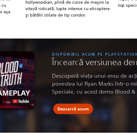
hollywoodian, plină de curse de maşini la
o cu
top speci
viteză ridicată, lupte intense cu elicoptere
ix aşa
şi bătălii stilate de tip coridor.
DISPONIBIL ACUM PE PLAYSTATIO
Încearcă versiunea de
Descoperă viaţa unui erou de acţi
povestea lui Ryan Marks într-o mi
Speciale, cu acest demo Blood & T
Descarcă acum