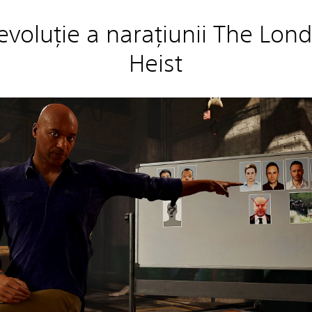
evoluţie a naraţiunii The Lon
Heist