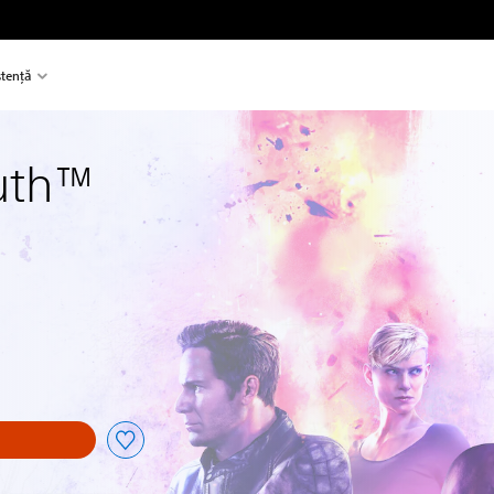
stență
uth™