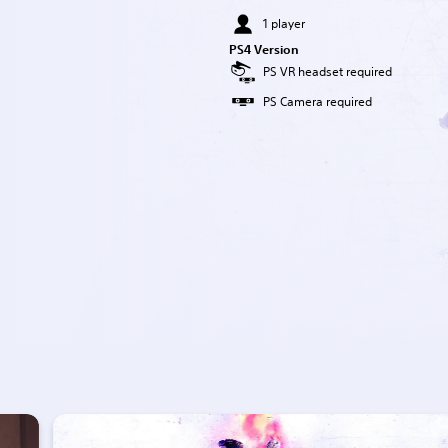
1 player
PS4 Version
PS VR headset required
PS Camera required