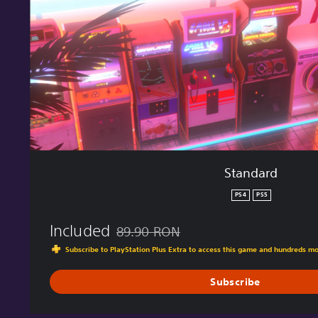
d
Standard
PS4
PS5
Included
89.90 RON
Discounted from original price of 89.90 R
Subscribe to PlayStation Plus Extra to access this game and hundreds m
Subscribe