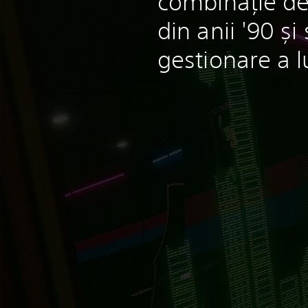
combinație de
din anii '90 ș
gestionare a l