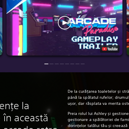
De la curățarea toaletelor și s
până la spălatul rufelor; drumu
rențe la
ușor, dar răsplata va merita ost
Preia rolul lui Ashley și gestione
 în această
gestionare a spălătoriei de fami
dorințelor tatălui tău și creează