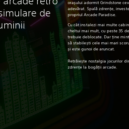
 arcade retro
orașului adormit Grindstone cev
adevărat. Spală zdrențe, investeș
i simulare de
propriul Arcade Paradise.
uminii
Cu cât instalezi mai multe cabine
cheltui mai mult, cu peste 35 de
trebuie deblocate. Dar ține mint
să stabilești cele mai mari scoru
și este gunoi de aruncat.
Retrăiește nostalgia jocurilor din
zdrențe la bogății arcade.