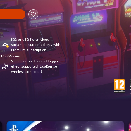
PS5 and PS Portal cloud
streaming supported only with
Premium subscription
PS5 Version
Vibration function and trigger
effect supported (DualSense
wireless controller)