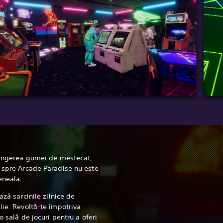
trângerea gumei de mestecat,
l spre Arcade Paradise nu este
eneala.
ază sarcinile zilnice de
lie. Revoltă-te împotriva
 o sală de jocuri pentru a oferi