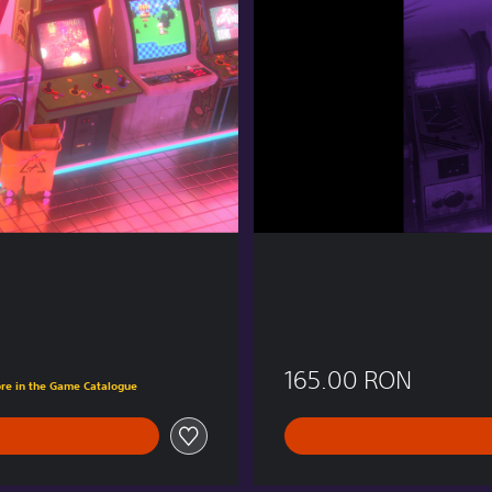
r
e
E
d
i
t
i
o
n
ON
165.00 RON
ore in the Game Catalogue