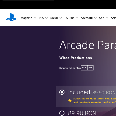
Magazin
PS5
Jocuri
PS Plus
Accesorii
Știri
Asi
Arcade Par
Wired Productions
Disponibil pentru
PS4
PS5
Included
89.90 RON
Discounted fr
Subscribe to PlayStation Plus Ext
and hundreds more in the Game 
89.90 RON