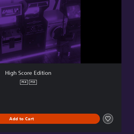
High Score Edition
PS4
PS5
Add to Cart