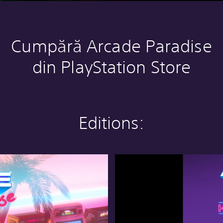
Cumpără Arcade Paradise
din PlayStation Store
Editions:
H
i
g
h
S
c
o