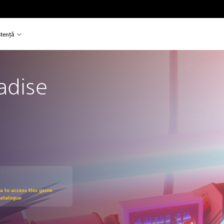
stență
adise
om original price of 89.90 RON
ra to access this game
Catalogue