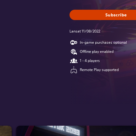
Subscribe
Lansat 11/08/2022
In-game purchases optional
Offline play enabled
1 - 4 players
Remote Play supported