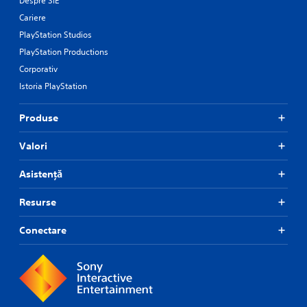
Despre SIE
Cariere
PlayStation Studios
PlayStation Productions
Corporativ
Istoria PlayStation
Produse
Valori
Asistență
Resurse
Conectare